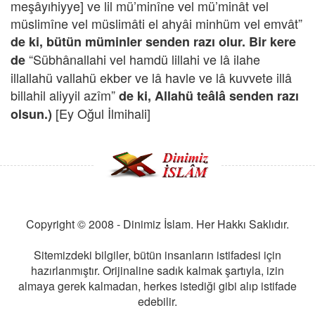
meşâyıhiyye] ve lil mü’minîne vel mü’minât vel
müslimîne vel müslimâti el ahyâi minhüm vel emvât”
de ki, bütün müminler senden razı olur. Bir ker
e
“Sübhânallahi vel hamdü lillahi ve lâ ilahe
de
illallahü vallahü ekber ve lâ havle ve lâ kuvvete illâ
billahil aliyyil azîm”
de ki, Allahü teâlâ senden razı
[Ey Oğul İlmihali]
olsun.)
Copyright © 2008 - Dinimiz İslam. Her Hakkı Saklıdır.
Sitemizdeki bilgiler, bütün insanların istifadesi için
hazırlanmıştır. Orijinaline sadık kalmak şartıyla, izin
almaya gerek kalmadan, herkes istediği gibi alıp istifade
edebilir.