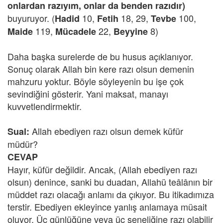
onlardan razıyım, onlar da benden razıdır)
buyuruyor. (
10,
18, 29,
100,
Hadid
Fetih
Tevbe
119,
22,
8)
Maide
Mücadele
Beyyine
Daha başka surelerde de bu husus açıklanıyor.
Sonuç olarak Allah bin kere razı olsun demenin
mahzuru yoktur. Böyle söyleyenin bu işe çok
sevindiğini gösterir. Yani maksat, manayı
kuvvetlendirmektir.
Allah ebediyen razı olsun demek küfür
Sual:
müdür?
CEVAP
Hayır, küfür değildir. Ancak, (Allah ebediyen razı
olsun) denince, sanki bu duadan, Allahü teâlânın bir
müddet razı olacağı anlamı da çıkıyor. Bu itikadımıza
terstir. Ebediyen ekleyince yanlış anlamaya müsait
oluyor. Üç günlüğüne veya üç seneliğine razı olabilir