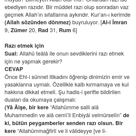
ebediyen razıdır. Bir müddet razı olup sonradan vaz
geçmek Allah’ın sıfatlarına aykırıdır. Kur’an-ı kerimde
buyruluyor. [
(Allah sözünden dönmez)
Al-i İmran
9,
20,
31,
6]
Zümer
Rad
Rum
Razı etmek için
Allahü teâlâ ile onun sevdiklerini razı etmek
Sual:
için ne yapmak gerekir?
CEVAP
Önce Ehl-i sünnet itikadını öğrenip dinimizin emir ve
yasaklarına uymalı. Özellikle kalb kırmamaya ve kul
hakkına dikkat etmeli. Şu hadis-i şerifte bildirilen
duaları da okumaya çalışmalı:
“Allahümme salli alâ
(Yâ Âişe, bir kere
Muhammedin ve alâ cemî’il Enbiyâi velmürselîn”
de
ki, bütün peygamberler senden razı olsun. Bir
“Allahümmağfirlî ve li vâlideyye [ve li-
kere