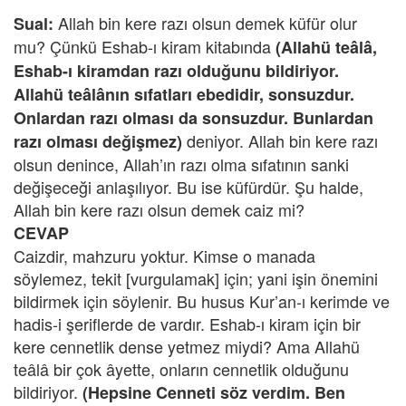
Allah bin kere razı olsun demek küfür olur
Sual:
mu? Çünkü Eshab-ı kiram kitabında
(Allahü teâlâ,
Eshab-ı kiramdan razı olduğunu bildiriyor.
Allahü teâlânın sıfatları ebedidir, sonsuzdur.
Onlardan razı olması da sonsuzdur. Bunlardan
deniyor. Allah bin kere razı
razı olması değişmez)
olsun denince, Allah’ın razı olma sıfatının sanki
değişeceği anlaşılıyor. Bu ise küfürdür. Şu halde,
Allah bin kere razı olsun demek caiz mi?
CEVAP
Caizdir, mahzuru yoktur. Kimse o manada
söylemez, tekit [vurgulamak] için; yani işin önemini
bildirmek için söylenir. Bu husus Kur’an-ı kerimde ve
hadis-i şeriflerde de vardır. Eshab-ı kiram için bir
kere cennetlik dense yetmez miydi? Ama Allahü
teâlâ bir çok âyette, onların cennetlik olduğunu
bildiriyor.
(Hepsine Cenneti söz verdim. Ben