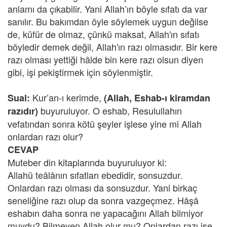
anlamı da çıkabilir. Yani Allah’ın böyle sıfatı da var
sanılır. Bu bakımdan öyle söylemek uygun değilse
de, küfür de olmaz, çünkü maksat, Allah'ın sıfatı
böyledir demek değil, Allah'ın razı olmasıdır. Bir kere
razı olması yettiği hâlde bin kere razı olsun diyen
gibi, işi pekiştirmek için söylenmiştir.
Kur’an-ı kerimde,
Sual:
(Allah, Eshab-ı kiramdan
buyuruluyor. O eshab, Resulullahın
razıdır)
vefatından sonra kötü şeyler işlese yine mi Allah
onlardan razı olur?
CEVAP
Muteber din kitaplarında buyuruluyor ki:
Allahü teâlânın sıfatları ebedidir, sonsuzdur.
Onlardan razı olması da sonsuzdur. Yani birkaç
seneliğine razı olup da sonra vazgeçmez. Hâşâ
eshabın daha sonra ne yapacağını Allah bilmiyor
muydu? Bilmeyen Allah olur mu? Onlardan razı ise