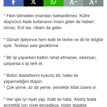
* Fıkıh bilmeden imandan bahsedilmez. Küfre
düşürücü ifade kullananın imanı gider de haberi
olmaz. Evli ise, nikahı da gider.
* Günah işleyince hem kalb ile tevbe ve dil ile istigfar
eyle. Tevbeyi asla geciktirme.
* Bir işi yaparken kalbin rahat etmezse, sıkılırsan,
çarparsa o işi terk et.
* Bütün ibadetlerini kusurlu bil, hakkı ile
yapamadığını düşün.
* Çok yeme, az da yeme, yemekte itidal üzere ol.
* Her işte iyi niyet yap. Kalb ile halis, Allahü teâlâ
emrettiği için niyet etmedikçe, hiçbir ibadete