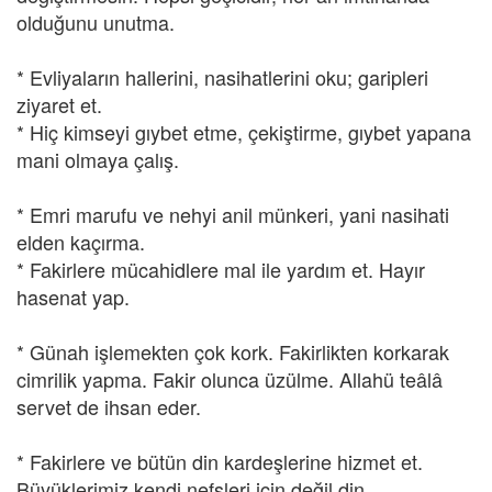
olduğunu unutma.
* Evliyaların hallerini, nasihatlerini oku; garipleri
ziyaret et.
* Hiç kimseyi gıybet etme, çekiştirme, gıybet yapana
mani olmaya çalış.
* Emri marufu ve nehyi anil münkeri, yani nasihati
elden kaçırma.
* Fakirlere mücahidlere mal ile yardım et. Hayır
hasenat yap.
* Günah işlemekten çok kork. Fakirlikten korkarak
cimrilik yapma. Fakir olunca üzülme. Allahü teâlâ
servet de ihsan eder.
* Fakirlere ve bütün din kardeşlerine hizmet et.
Büyüklerimiz kendi nefsleri için değil din