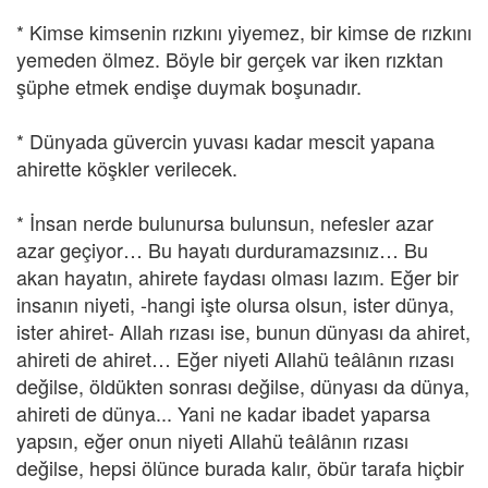
* Kimse kimsenin rızkını yiyemez, bir kimse de rızkını
yemeden ölmez. Böyle bir gerçek var iken rızktan
şüphe etmek endişe duymak boşunadır.
* Dünyada güvercin yuvası kadar mescit yapana
ahirette köşkler verilecek.
* İnsan nerde bulunursa bulunsun, nefesler azar
azar geçiyor… Bu hayatı durduramazsınız… Bu
akan hayatın, ahirete faydası olması lazım. Eğer bir
insanın niyeti, -hangi işte olursa olsun, ister dünya,
ister ahiret- Allah rızası ise, bunun dünyası da ahiret,
ahireti de ahiret… Eğer niyeti Allahü teâlânın rızası
değilse, öldükten sonrası değilse, dünyası da dünya,
ahireti de dünya... Yani ne kadar ibadet yaparsa
yapsın, eğer onun niyeti Allahü teâlânın rızası
değilse, hepsi ölünce burada kalır, öbür tarafa hiçbir