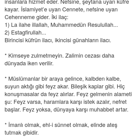
insanlara hizmet eder. Nefsine, şeytana uyan küfre
kayar. İslamiyet’e uyan Cennete, nefsine uyan
Cehenneme gider. İki ilaç:
1) La ilahe illallah, Muhammedün Resulullah...
2) Estagfirullah...
Birincisi küfrün ilacı, ikincisi günahların ilacı.
* Kimseye zulmetmeyin. Zalimin cezası daha
dünyada iken verilir.
* Müslümanlar bir araya gelince, kalbden kalbe,
suyun aktığı gibi feyz akar. Bileşik kaplar gibi. Hiç
konuşmasalar da feyz alırlar. Feyz gelmenin alameti
şu: Feyz varsa, haramlara karşı istek azalır, nefret
başlar. Feyz yoksa, dünyaya karşı muhabbet artar.
* İmanlı olmak, ehl-i sünnet olmak, elinde ateş
tutmak gibidir.