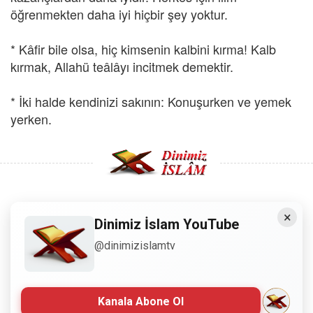
öğrenmekten daha iyi hiçbir şey yoktur.
* Kâfir bile olsa, hiç kimsenin kalbini kırma! Kalb
kırmak, Allahü teâlâyı incitmek demektir.
* İki halde kendinizi sakının: Konuşurken ve yemek
yerken.
×
Copyright © 2008 - Dinimiz İslam. Her Hakkı Saklıdır.
Dinimiz İslam YouTube
@dinimizislamtv
Sitemizdeki bilgiler, bütün insanların istifadesi için
hazırlanmıştır. Orijinaline sadık kalmak şartıyla, izin
almaya gerek kalmadan, herkes istediği gibi alıp istifade
edebilir.
Kanala Abone Ol