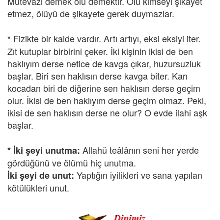
Mütevazı demek ölü demektir. Ölü kimseyi şikayet
etmez, ölüyü de şikayete gerek duymazlar.
Fizikte bir kaide vardır. Artı artıyı, eksi eksiyi iter.
*
Zıt kutuplar birbirini çeker. İki kişinin ikisi de ben
haklıyım derse netice de kavga çıkar, huzursuzluk
başlar. Biri sen haklısın derse kavga biter. Karı
kocadan biri de diğerine sen haklısın derse geçim
olur. İkisi de ben haklıyım derse geçim olmaz. Peki,
ikisi de sen haklısın derse ne olur? O evde ilahi aşk
başlar.
Allahü teâlânın seni her yerde
* İki şeyi unutma:
gördüğünü ve ölümü hiç unutma.
Yaptığın iyilikleri ve sana yapılan
İki şeyi de unut:
kötülükleri unut.