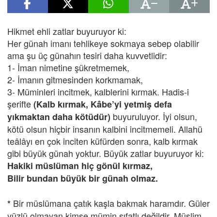
Hikmet ehli zatlar buyuruyor ki:
Her günah imanı tehlikeye sokmaya sebep olabilir
ama şu üç günahın tesiri daha kuvvetlidir:
1- İman nimetine şükretmemek,
2- İmanın gitmesinden korkmamak,
3- Müminleri incitmek, kalblerini kırmak. Hadis-i
şerifte
(Kalb kırmak, Kâbe’yi yetmiş defa
buyuruluyor. İyi olsun,
yıkmaktan daha kötüdür)
kötü olsun hiçbir insanın kalbini incitmemeli. Allahü
teâlâyı en çok inciten küfürden sonra, kalb kırmak
gibi büyük günah yoktur. Büyük zatlar buyuruyor ki:
Hakiki müslüman hiç gönül kırmaz,
Bilir bundan büyük bir günah olmaz.
Bir müslümana çatık kaşla bakmak haramdır. Güler
*
yüzlü olmayan kimse mümin sıfatlı değildir. Müslim