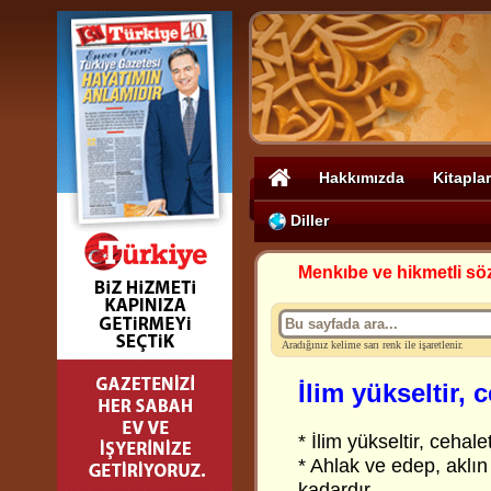
Hakkımızda
Kitaplar
Diller
Menkıbe ve hikmetli sö
Aradığınız kelime sarı renk ile işaretlenir.
İlim yükseltir, c
* İlim yükseltir, cehalet
* Ahlak ve edep, aklın
kadardır.