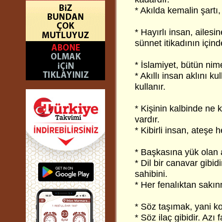
* Akılda kemalin şartı
* Hayırlı insan, ailesi
sünnet itikadının içind
* İslamiyet, bütün nim
* Akıllı insan aklını ku
kullanır.
* Kişinin kalbinde ne 
vardır.
* Kibirli insan, ateşe 
* Başkasına yük olan a
* Dil bir canavar gibid
sahibini.
* Her fenalıktan sakınm
* Söz taşımak, yani k
* Söz ilaç gibidir. Azı 