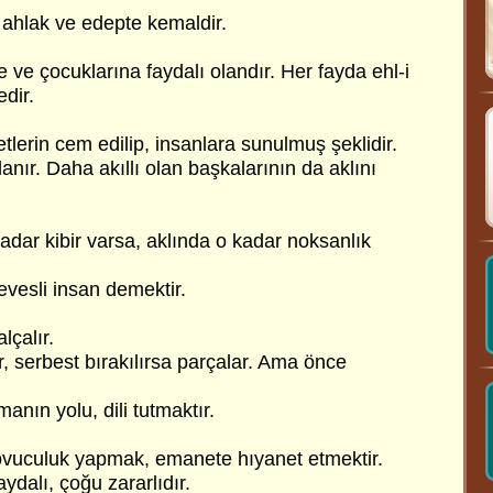
, ahlak ve edepte kemaldir.
ne ve çocuklarına faydalı olandır. Her fayda ehl-i
edir.
etlerin cem edilip, insanlara sunulmuş şeklidir.
llanır. Daha akıllı olan başkalarının da aklını
kadar kibir varsa, aklında o kadar noksanlık
hevesli insan demektir.
lçalır.
ir, serbest bırakılırsa parçalar. Ama önce
anın yolu, dili tutmaktır.
ovuculuk yapmak, emanete hıyanet etmektir.
faydalı, çoğu zararlıdır.