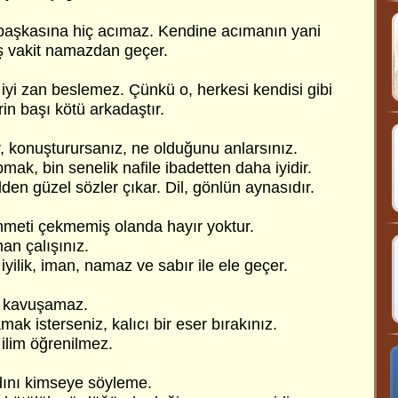
başkasına hiç acımaz. Kendine acımanın yani
eş vakit namazdan geçer.
iyi zan beslemez. Çünkü o, herkesi kendisi gibi
rin başı kötü arkadaştır.
dır, konuşturursanız, ne olduğunu anlarsınız.
pmak, bin senelik nafile ibadetten daha iyidir.
lden güzel sözler çıkar. Dil, gönlün aynasıdır.
hmeti çekmemiş olanda hayır yoktur.
man çalışınız.
iyilik, iman, namaz ve sabır ile ele geçer.
e kavuşamaz.
ak isterseniz, kalıcı bir eser bırakınız.
ilim öğrenilmez.
adını kimseye söyleme.