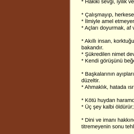
* Hakiki sevgi, iyilik
* Çalışmayıp, herkese 
* İlmiyle amel etmeye
* Açları doyurmak, af 
* Akıllı insan, korkt
bakandır.
* Şükredilen nimet dev
* Kendi görüşünü be
* Başkalarının ayıplar
düzeltir.
* Ahmaklık, hatada ısr
* Kötü huydan haramda
* Üç şey kalbi öldürü
* Dini ve imanı hakkın
titremeyenin sonu tehli