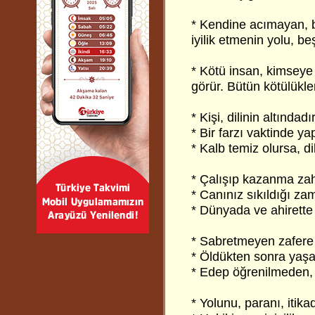
* Kendine acımayan, 
iyilik etmenin yolu, b
* Kötü insan, kimseye 
görür. Bütün kötülükle
* Kişi, dilinin altında
* Bir farzı vaktinde ya
* Kalb temiz olursa, di
* Çalışıp kazanma za
* Canınız sıkıldığı za
* Dünyada ve ahirette 
* Sabretmeyen zafer
* Öldükten sonra yaşam
* Edep öğrenilmeden, 
* Yolunu, paranı, itik