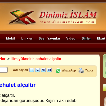
Mobil
Linkler
Sesli Yayınlar
Video
Şiirler
Ekart
zler
>
İlim yükseltir, cehalet alçaltır
Yazı boyutu
WhatsApp
Yazıcı
ehalet alçaltır
 alçaltır.
 dışarıdan görünüşüdür. Kişinin aklı edebi