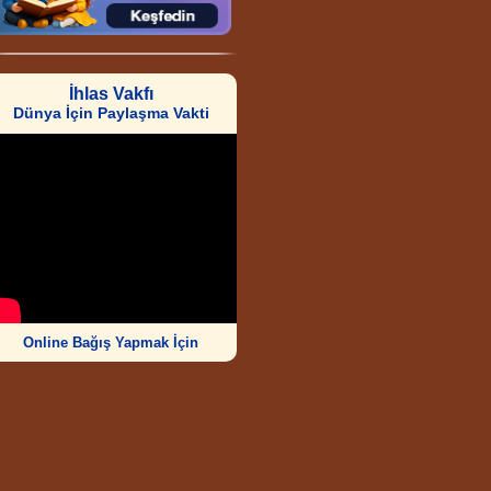
İhlas Vakfı
Dünya İçin Paylaşma Vakti
Online Bağış Yapmak İçin