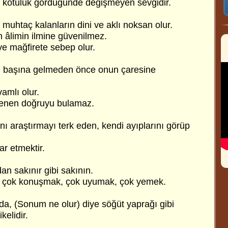
 ve kötülük gördüğünde değişmeyen sevgidir.
muhtaç kalanların dini ve aklı noksan olur.
n âlimin ilmine güvenilmez.
ve mağfirete sebep olur.
uğu başına gelmeden önce onun çaresine
amlı olur.
ğenen doğruyu bulamaz.
ını araştırmayı terk eden, kendi ayıplarını görüp
ar etmektir.
n sakınır gibi sakının.
r; çok konuşmak, çok uyumak, çok yemek.
da, (Sonum ne olur) diye söğüt yaprağı gibi
kelidir.