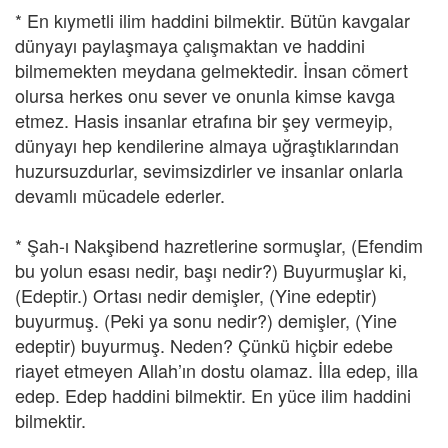
* En kıymetli ilim haddini bilmektir. Bütün kavgalar
dünyayı paylaşmaya çalışmaktan ve haddini
bilmemekten meydana gelmektedir. İnsan cömert
olursa herkes onu sever ve onunla kimse kavga
etmez. Hasis insanlar etrafına bir şey vermeyip,
dünyayı hep kendilerine almaya uğraştıklarından
huzursuzdurlar, sevimsizdirler ve insanlar onlarla
devamlı mücadele ederler.
* Şah-ı Nakşibend hazretlerine sormuşlar, (Efendim
bu yolun esası nedir, başı nedir?) Buyurmuşlar ki,
(Edeptir.) Ortası nedir demişler, (Yine edeptir)
buyurmuş. (Peki ya sonu nedir?) demişler, (Yine
edeptir) buyurmuş. Neden? Çünkü hiçbir edebe
riayet etmeyen Allah’ın dostu olamaz. İlla edep, illa
edep. Edep haddini bilmektir. En yüce ilim haddini
bilmektir.