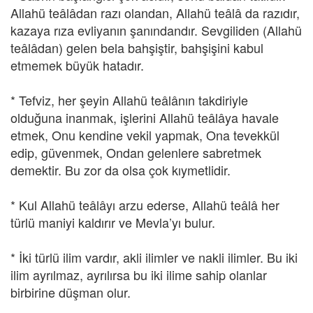
Allahü teâlâdan razı olandan, Allahü teâlâ da razıdır,
kazaya rıza evliyanın şanındandır. Sevgiliden (Allahü
teâlâdan) gelen bela bahşiştir, bahşişini kabul
etmemek büyük hatadır.
* Tefviz, her şeyin Allahü teâlânın takdiriyle
olduğuna inanmak, işlerini Allahü teâlâya havale
etmek, Onu kendine vekil yapmak, Ona tevekkül
edip, güvenmek, Ondan gelenlere sabretmek
demektir. Bu zor da olsa çok kıymetlidir.
* Kul Allahü teâlâyı arzu ederse, Allahü teâlâ her
türlü maniyi kaldırır ve Mevla’yı bulur.
* İki türlü ilim vardır, akli ilimler ve nakli ilimler. Bu iki
ilim ayrılmaz, ayrılırsa bu iki ilime sahip olanlar
birbirine düşman olur.