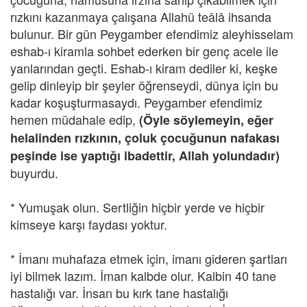
rızkını kazanmaya çalışana Allahü teâlâ ihsanda
bulunur. Bir gün Peygamber efendimiz aleyhisselam
eshab-ı kiramla sohbet ederken bir genç acele ile
yanlarından geçti. Eshab-ı kiram dediler ki, keşke
gelip dinleyip bir şeyler öğrenseydi, dünya için bu
kadar koşuşturmasaydı. Peygamber efendimiz
hemen müdahale edip,
(Öyle söylemeyin, eğer
helalinden rızkının, çoluk çocuğunun nafakası
peşinde ise yaptığı ibadettir, Allah yolundadır)
buyurdu.
* Yumuşak olun. Sertliğin hiçbir yerde ve hiçbir
kimseye karşı faydası yoktur.
* İmanı muhafaza etmek için, imanı gideren şartları
iyi bilmek lazım. İman kalbde olur. Kalbin 40 tane
hastalığı var. İnsan bu kırk tane hastalığı