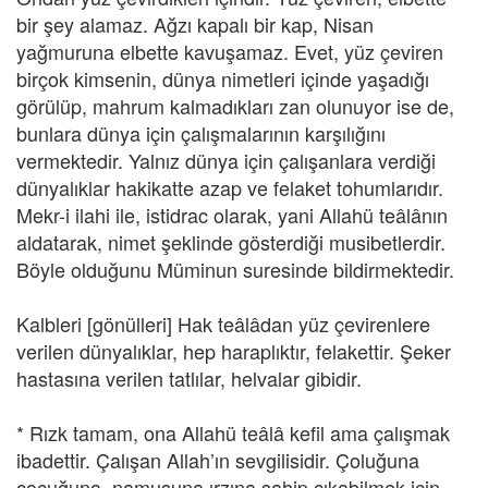
bir şey alamaz. Ağzı kapalı bir kap, Nisan
yağmuruna elbette kavuşamaz. Evet, yüz çeviren
birçok kimsenin, dünya nimetleri içinde yaşadığı
görülüp, mahrum kalmadıkları zan olunuyor ise de,
bunlara dünya için çalışmalarının karşılığını
vermektedir. Yalnız dünya için çalışanlara verdiği
dünyalıklar hakikatte azap ve felaket tohumlarıdır.
Mekr-i ilahi ile, istidrac olarak, yani Allahü teâlânın
aldatarak, nimet şeklinde gösterdiği musibetlerdir.
Böyle olduğunu Müminun suresinde bildirmektedir.
Kalbleri [gönülleri] Hak teâlâdan yüz çevirenlere
verilen dünyalıklar, hep haraplıktır, felakettir. Şeker
hastasına verilen tatlılar, helvalar gibidir.
* Rızk tamam, ona Allahü teâlâ kefil ama çalışmak
ibadettir. Çalışan Allah’ın sevgilisidir. Çoluğuna
çocuğuna, namusuna ırzına sahip çıkabilmek için