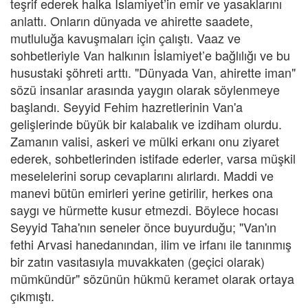
teşrif ederek halka İslamiyet’in emir ve yasaklarını
anlattı. Onların dünyada ve ahirette saadete,
mutluluğa kavuşmaları için çalıştı. Vaaz ve
sohbetleriyle Van halkının İslamiyet’e bağlılığı ve bu
husustaki şöhreti arttı. "Dünyada Van, ahirette iman"
sözü insanlar arasında yaygın olarak söylenmeye
başlandı. Seyyid Fehim hazretlerinin Van'a
gelişlerinde büyük bir kalabalık ve izdiham olurdu.
Zamanın valisi, askeri ve mülki erkanı onu ziyaret
ederek, sohbetlerinden istifade ederler, varsa müşkil
meselelerini sorup cevaplarını alırlardı. Maddi ve
manevi bütün emirleri yerine getirilir, herkes ona
saygı ve hürmette kusur etmezdi. Böylece hocası
Seyyid Taha'nın seneler önce buyurduğu; "Van'ın
fethi Arvasi hanedanından, ilim ve irfanı ile tanınmış
bir zatın vasıtasıyla muvakkaten (geçici olarak)
mümkündür" sözünün hükmü keramet olarak ortaya
çıkmıştı.