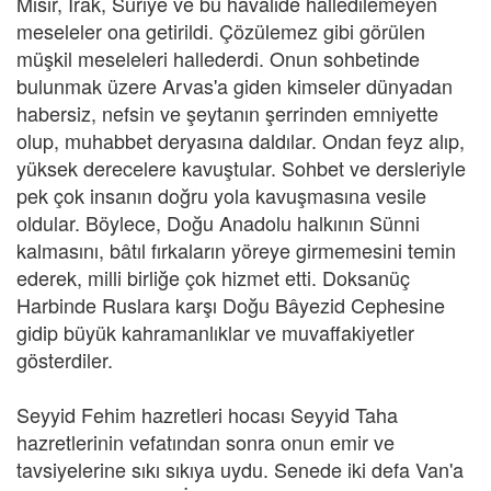
Mısır, Irak, Suriye ve bu havâlide halledilemeyen
meseleler ona getirildi. Çözülemez gibi görülen
müşkil meseleleri hallederdi. Onun sohbetinde
bulunmak üzere Arvas'a giden kimseler dünyadan
habersiz, nefsin ve şeytanın şerrinden emniyette
olup, muhabbet deryasına daldılar. Ondan feyz alıp,
yüksek derecelere kavuştular. Sohbet ve dersleriyle
pek çok insanın doğru yola kavuşmasına vesile
oldular. Böylece, Doğu Anadolu halkının Sünni
kalmasını, bâtıl fırkaların yöreye girmemesini temin
ederek, milli birliğe çok hizmet etti. Doksanüç
Harbinde Ruslara karşı Doğu Bâyezid Cephesine
gidip büyük kahramanlıklar ve muvaffakiyetler
gösterdiler.
Seyyid Fehim hazretleri hocası Seyyid Taha
hazretlerinin vefatından sonra onun emir ve
tavsiyelerine sıkı sıkıya uydu. Senede iki defa Van'a