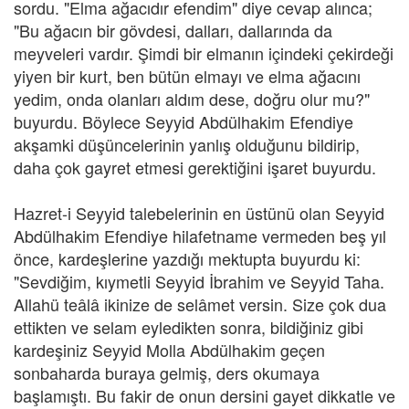
sordu. "Elma ağacıdır efendim" diye cevap alınca;
"Bu ağacın bir gövdesi, dalları, dallarında da
meyveleri vardır. Şimdi bir elmanın içindeki çekirdeği
yiyen bir kurt, ben bütün elmayı ve elma ağacını
yedim, onda olanları aldım dese, doğru olur mu?"
buyurdu. Böylece Seyyid Abdülhakim Efendiye
akşamki düşüncelerinin yanlış olduğunu bildirip,
daha çok gayret etmesi gerektiğini işaret buyurdu.
Hazret-i Seyyid talebelerinin en üstünü olan Seyyid
Abdülhakim Efendiye hilafetname vermeden beş yıl
önce, kardeşlerine yazdığı mektupta buyurdu ki:
"Sevdiğim, kıymetli Seyyid İbrahim ve Seyyid Taha.
Allahü teâlâ ikinize de selâmet versin. Size çok dua
ettikten ve selam eyledikten sonra, bildiğiniz gibi
kardeşiniz Seyyid Molla Abdülhakim geçen
sonbaharda buraya gelmiş, ders okumaya
başlamıştı. Bu fakir de onun dersini gayet dikkatle ve