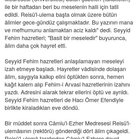
ile bir haftadan beri bu meselenin halli için tatil
edildi. Reisü'l-ulema başta olmak üzere bütün
âlimler gece-gündüz çalışmaktadır. Bu yazının mana
ve mefhumunu anlamaktan aciz kaldı" dedi. Seyyid
Fehim hazretleri; "Basit bir meseledir" buyurunca,
âlim daha çok hayret etti.
Seyyid Fehim hazretleri anlaşılamayan meseleyi
izah etmeye başladı. Hayretler vâdisinde dolaşan
âlim, saygıyla kalkıp elini öptükten sonra, hemen
kağıt kalem alıp Fehim-i Arvasi hazretlerinin izahını
yazdı. Adresini alarak tekrar ellerini öptü ve ayrıldı.
Seyyid Fehim hazretleri de Hacı Ömer Efendiyle
birlikte kiraladıkları eve döndü.
Bir müddet sonra Câmiu'l-Ezher Medresesi Reisü'l-
ulemâsının (rektörü) gönderdiği dört âlim çıkageldi.
Reisü'l-ulemâ tarafından Câmiu'l-Ezhere davet