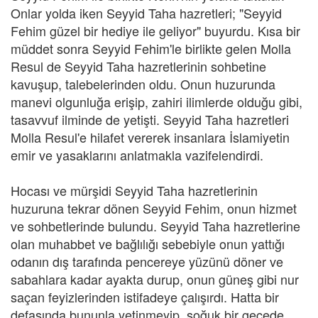
Onlar yolda iken Seyyid Taha hazretleri; "Seyyid
Fehim güzel bir hediye ile geliyor" buyurdu. Kısa bir
müddet sonra Seyyid Fehim'le birlikte gelen Molla
Resul de Seyyid Taha hazretlerinin sohbetine
kavuşup, talebelerinden oldu. Onun huzurunda
manevi olgunluğa erişip, zahiri ilimlerde olduğu gibi,
tasavvuf ilminde de yetişti. Seyyid Taha hazretleri
Molla Resul'e hilafet vererek insanlara İslamiyetin
emir ve yasaklarını anlatmakla vazifelendirdi.
Hocası ve mürşidi Seyyid Taha hazretlerinin
huzuruna tekrar dönen Seyyid Fehim, onun hizmet
ve sohbetlerinde bulundu. Seyyid Taha hazretlerine
olan muhabbet ve bağlılığı sebebiyle onun yattığı
odanın dış tarafında pencereye yüzünü döner ve
sabahlara kadar ayakta durup, onun güneş gibi nur
saçan feyizlerinden istifadeye çalışırdı. Hatta bir
defasında bununla yetinmeyip, soğuk bir gecede