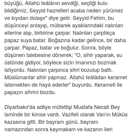
büyüğü, Allahü teâlânın sevdiği, seçtiği kulu
bildiğimiz, Seyyid hazretleri acaba neden yürümez
ve kıyıdan dolaşır" diye gelir. Seyyid Fehim, bu
düşünceyi anlayıp, mübarek ayaklarındaki nalınları
ellerine alıp, birbirine çarpar. Nalınları çarptıkça
papaz suya batar. Boğazına kadar gelince, bir daha
çarpar. Papaz, batar ve boğulur. Sonra, böyle
düşünen talebesine dönerek; "O, sihir yaparak, su
üstünde gidiyor, böylece sizin imanınızı bozmak
istiyordu. Nalınları çarpınca sihri bozulup battı.
Müslümanlar sihir yapmaz. Allahü teâlâdan keramet
istemekten de hayâ ederler" buyurdu. Kerameti ile
papazın sihrini bozdu.
Diyarbakır'da adliye müfettişi Mustafa Necati Bey
isminde bir kimse vardı. Vazifeli olarak Van'ın Müküs
kazasına gitti. Bir bayram günü, bayram
namazından sonra kaymakam ve kazanın ileri