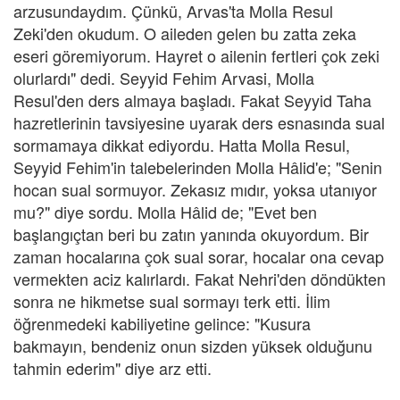
arzusundaydım. Çünkü, Arvas'ta Molla Resul
Zeki'den okudum. O aileden gelen bu zatta zeka
eseri göremiyorum. Hayret o ailenin fertleri çok zeki
olurlardı" dedi. Seyyid Fehim Arvasi, Molla
Resul'den ders almaya başladı. Fakat Seyyid Taha
hazretlerinin tavsiyesine uyarak ders esnasında sual
sormamaya dikkat ediyordu. Hatta Molla Resul,
Seyyid Fehim'in talebelerinden Molla Hâlid'e; "Senin
hocan sual sormuyor. Zekasız mıdır, yoksa utanıyor
mu?" diye sordu. Molla Hâlid de; "Evet ben
başlangıçtan beri bu zatın yanında okuyordum. Bir
zaman hocalarına çok sual sorar, hocalar ona cevap
vermekten aciz kalırlardı. Fakat Nehri'den döndükten
sonra ne hikmetse sual sormayı terk etti. İlim
öğrenmedeki kabiliyetine gelince: "Kusura
bakmayın, bendeniz onun sizden yüksek olduğunu
tahmin ederim" diye arz etti.