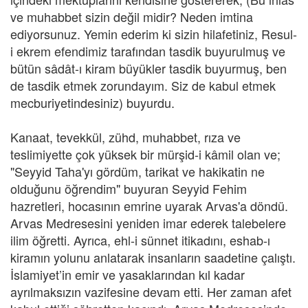
ve muhabbet sizin değil midir? Neden imtina
ediyorsunuz. Yemin ederim ki sizin hilafetiniz, Resul-
i ekrem efendimiz tarafından tasdik buyurulmuş ve
bütün sâdât-ı kiram büyükler tasdik buyurmuş, ben
de tasdik etmek zorundayım. Siz de kabul etmek
mecburiyetindesiniz) buyurdu.
Kanaat, tevekkül, zühd, muhabbet, rıza ve
teslimiyette çok yüksek bir mürşid-i kâmil olan ve;
"Seyyid Taha'yı gördüm, tarikat ve hakikatin ne
olduğunu öğrendim" buyuran Seyyid Fehim
hazretleri, hocasının emrine uyarak Arvas'a döndü.
Arvas Medresesini yeniden imar ederek talebelere
ilim öğretti. Ayrıca, ehl-i sünnet itikadını, eshab-ı
kiramın yolunu anlatarak insanların saadetine çalıştı.
İslamiyet’in emir ve yasaklarından kıl kadar
ayrılmaksızın vazifesine devam etti. Her zaman afet