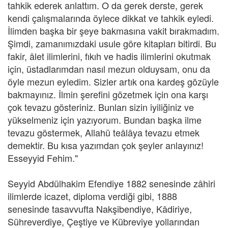
tahkik ederek anlattım. O da gerek derste, gerek
kendi çalışmalarında öylece dikkat ve tahkik eyledi.
İlimden başka bir şeye bakmasına vakit bırakmadım.
Şimdi, zamanımızdaki usule göre kitapları bitirdi. Bu
fakir, âlet ilimlerini, fıkıh ve hadis ilimlerini okutmak
için, üstadlarımdan nasıl mezun olduysam, onu da
öyle mezun eyledim. Sizler artık ona kardeş gözüyle
bakmayınız. İlmin şerefini gözetmek için ona karşı
çok tevazu gösteriniz. Bunları sizin iyiliğiniz ve
yükselmeniz için yazıyorum. Bundan başka ilme
tevazu göstermek, Allahü teâlâya tevazu etmek
demektir. Bu kısa yazımdan çok şeyler anlayınız!
Esseyyid Fehim."
Seyyid Abdülhakim Efendiye 1882 senesinde zâhiri
ilimlerde icazet, diploma verdiği gibi, 1888
senesinde tasavvufta Nakşibendiye, Kâdiriye,
Sühreverdiye, Çeştiye ve Kübreviye yollarından