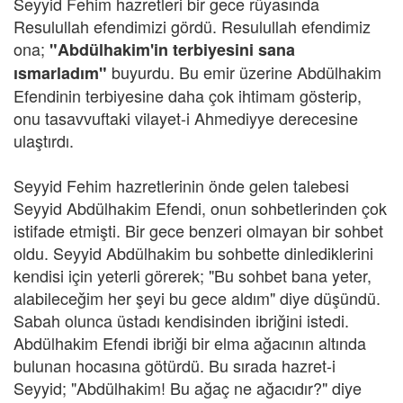
Seyyid Fehim hazretleri bir gece rüyasında
Resulullah efendimizi gördü. Resulullah efendimiz
ona;
"Abdülhakim'in terbiyesini sana
buyurdu. Bu emir üzerine Abdülhakim
ısmarladım"
Efendinin terbiyesine daha çok ihtimam gösterip,
onu tasavvuftaki vilayet-i Ahmediyye derecesine
ulaştırdı.
Seyyid Fehim hazretlerinin önde gelen talebesi
Seyyid Abdülhakim Efendi, onun sohbetlerinden çok
istifade etmişti. Bir gece benzeri olmayan bir sohbet
oldu. Seyyid Abdülhakim bu sohbette dinlediklerini
kendisi için yeterli görerek; "Bu sohbet bana yeter,
alabileceğim her şeyi bu gece aldım" diye düşündü.
Sabah olunca üstadı kendisinden ibriğini istedi.
Abdülhakim Efendi ibriği bir elma ağacının altında
bulunan hocasına götürdü. Bu sırada hazret-i
Seyyid; "Abdülhakim! Bu ağaç ne ağacıdır?" diye