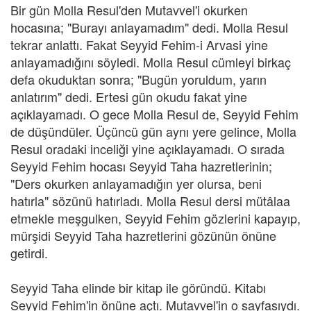
Bir gün Molla Resul'den Mutavvel'i okurken
hocasına; "Burayı anlayamadım" dedi. Molla Resul
tekrar anlattı. Fakat Seyyid Fehim-i Arvasi yine
anlayamadığını söyledi. Molla Resul cümleyi birkaç
defa okuduktan sonra; "Bugün yoruldum, yarın
anlatırım" dedi. Ertesi gün okudu fakat yine
açıklayamadı. O gece Molla Resul de, Seyyid Fehim
de düşündüler. Üçüncü gün aynı yere gelince, Molla
Resul oradaki inceliği yine açıklayamadı. O sırada
Seyyid Fehim hocası Seyyid Taha hazretlerinin;
"Ders okurken anlayamadığın yer olursa, beni
hatırla" sözünü hatırladı. Molla Resul dersi mütâlaa
etmekle meşgulken, Seyyid Fehim gözlerini kapayıp,
mürşidi Seyyid Taha hazretlerini gözünün önüne
getirdi.
Seyyid Taha elinde bir kitap ile göründü. Kitabı
Seyyid Fehim'in önüne açtı. Mutavvel'in o sayfasıydı.