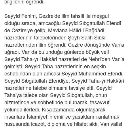
bilgilerini öğrendi.
Seyyid Fehim, Cezire'de ilim tahsili ile meşgul
olduğu sırada, amcaoğlu Seyyid Sıbgatullah Efendi
de Cezire'ye gelip, Mevlana Hâlid-i Bağdâdi
hazretlerinin talebelerinden Şeyh Salih Sibki
hazretlerinden ilim öğrendi. Cezire dönüşünde Van'a
uğradı. Van'da bulunduğu günlerde büyük veli
Seyyid Taha-yı Hakkâri hazretleri de Nehri'den Van'a
gelmişti. Seyyid Taha hazretlerinin en seçkin
eshabından olan amcası Seyyid Muhammed Efendi,
Seyyid Sıbgatullah Efendiye, Seyyid Taha-yı Hakkâri
hazretlerine talebe olmasını tavsiye etti. Seyyid
Taha'ya talebe olan Seyyid Sıbgatullah, onun
hizmetinde ve sohbetinde bulunarak, tasavvuf
yolunda ilerledi. Kısa zamanda olgunlaşarak
insanlara İslamiyet’in emir ve yasaklarını anlatmak
hususunda icazet, diploma ve hilafet aldı. Van valisi