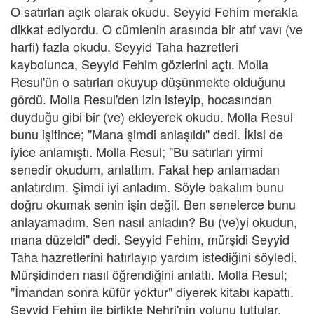
O satırları açık olarak okudu. Seyyid Fehim merakla
dikkat ediyordu. O cümlenin arasında bir atıf vavı (ve
harfi) fazla okudu. Seyyid Taha hazretleri
kaybolunca, Seyyid Fehim gözlerini açtı. Molla
Resul'ün o satırları okuyup düşünmekte olduğunu
gördü. Molla Resul'den izin isteyip, hocasından
duyduğu gibi bir (ve) ekleyerek okudu. Molla Resul
bunu işitince; "Mana şimdi anlaşıldı" dedi. İkisi de
iyice anlamıştı. Molla Resul; "Bu satırları yirmi
senedir okudum, anlattım. Fakat hep anlamadan
anlatırdım. Şimdi iyi anladım. Söyle bakalım bunu
doğru okumak senin işin değil. Ben senelerce bunu
anlayamadım. Sen nasıl anladın? Bu (ve)yi okudun,
mana düzeldi" dedi. Seyyid Fehim, mürşidi Seyyid
Taha hazretlerini hatırlayıp yardım istediğini söyledi.
Mürşidinden nasıl öğrendiğini anlattı. Molla Resul;
"İmandan sonra küfür yoktur" diyerek kitabı kapattı.
Seyyid Fehim ile birlikte Nehri'nin yolunu tuttular.