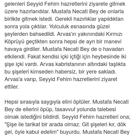
gelenleri Seyyid Fehim hazretlerini ziyarete gitmek
üzere hazırlandılar. Mustafa Necati Bey de onlarla
birlikte gitmek istedi. Gerekli hazırlıklar yapıldıktan
sonra yola çıktılar. Yolculuk esnasında güzel
şeylerden bahsedildi. Arvas'ın yakınındaki Kırmızı
Köprüyü geçtikten sonra hepsi de ayrı bir manevi
havaya girdiler. Mustafa Necati Bey de o havadan
etkilendi. Fakat kendisi içki içtiği için heybesinde iki
şişe içki vardı. Arvas kabristanının altındaki taşlıkta
bu şişeleri kimseden habersiz, bir yere sakladı.
Arvas'a varıp, Seyyid Fehim hazretlerini ziyaret
ettiler.
Hepsi sırasıyla saygıyla elini öptüler. Mustafa Necati
Bey de ellerini öpüp, tasavvuf yolunda talebesi
olmak istediğini bildirdi. Seyyid Fehim hazretleri ona;
"Şişe ile tarikat bir arada olmaz. Git şişeleri kır, dök
gel, öyle kabul edelim" buyurdu. Mustafa Necati Bey