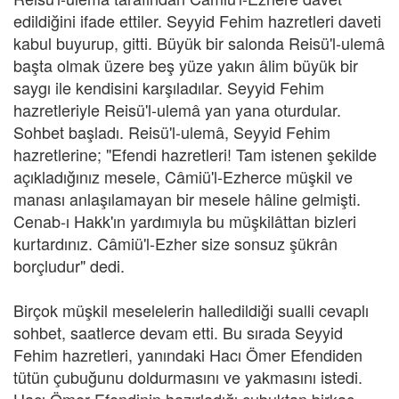
edildiğini ifade ettiler. Seyyid Fehim hazretleri daveti
kabul buyurup, gitti. Büyük bir salonda Reisü'l-ulemâ
başta olmak üzere beş yüze yakın âlim büyük bir
saygı ile kendisini karşıladılar. Seyyid Fehim
hazretleriyle Reisü'l-ulemâ yan yana oturdular.
Sohbet başladı. Reisü'l-ulemâ, Seyyid Fehim
hazretlerine; "Efendi hazretleri! Tam istenen şekilde
açıkladığınız mesele, Câmiü'l-Ezherce müşkil ve
manası anlaşılamayan bir mesele hâline gelmişti.
Cenab-ı Hakk'ın yardımıyla bu müşkilâttan bizleri
kurtardınız. Câmiü'l-Ezher size sonsuz şükrân
borçludur" dedi.
Birçok müşkil meselelerin halledildiği sualli cevaplı
sohbet, saatlerce devam etti. Bu sırada Seyyid
Fehim hazretleri, yanındaki Hacı Ömer Efendiden
tütün çubuğunu doldurmasını ve yakmasını istedi.