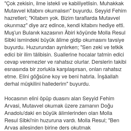
"Çok zekisin, ilme istekli ve kabiliyetlisin. Muhakkak
Mutavvel kitabını okumalısın" buyurdu. Seyyid Fehim
hazretleri; "Kitabım yok. Bizim taraflarda Mutavvel
okunmaz" diye arz edince, kendi kitabını hediye etti.
Muş'un Bulanık kazasının Âbiri köyünde Molla Resul
Sibki ismindeki büyük âlime gidip okumasını tavsiye
buyurdu. Huzurundan ayrılırken; "Sen zeki ve tetkik
edici bir ilim tâlibisin. Suallerine hocalar tatmin edici
cevap veremezler ve rahatsız olurlar. Derslerin takibi
esnasında bir zorlukla karşılaşırsan, onları rahatsız
etme. Elini göğsüne koy ve beni hatırla. İnşâallah
derhal müşkilini hallederim" buyurdu.
Hocasının elini öpüp duasını alan Seyyid Fehim
Arvasi, Mutavvel okumak üzere zamanın Doğu
Anadolu'daki en büyük âlimlerinden olan Molla
Resul Sibki'nin huzuruna vardı. Molla Resul; "Ben
Arvas ailesinden birine ders okutmak