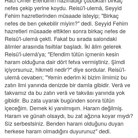
Hacı Ömer Efendinin hazırladığı çubuktan birkaç
nefes çekip yerine koydu. Reisü'l-ulemâ, Seyyid
Fehim hazretlerinden müsaade isteyip; "Birkaç
nefes de ben çekebilir miyim?" dedi. Seyyid Fehim
hazretleri müsaade ettikten sonra birkaç nefes de
Reisü'l-ulemâ çekti. Fakat bu sırada salondaki
âlimler arasında fısıltılar başladı. İki âlim gelerek
Reisü'l-ulemâ'ya; "Efendim tütün içmenin kesin
haram olduğuna dair dört fetva vermiştiniz. Şimdi
içiyorsunuz, hikmeti nedir?" diye sordular. Reisü'l-
ulemâ cevaben; "Yemin ederim ki bizim ilmimiz bu
zatın ilmi yanında denizde bir damla gibidir. Verâ ve
takvamız da bu zatın verâ ve takvâsı yanında yok
gibidir. Bu zata uyarak bugünden sonra tütün
içeceğim. Demek ki yanılmışım. Haram değilmiş.
Haram ve günah olsaydı, bu zat ağzına koyar mıydı?
Siz serbestsiniz. Benden haram olduğunu duyan
herkese haram olmadığını duyurunuz" dedi.