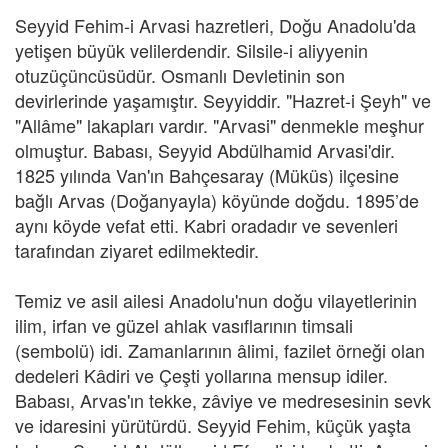
Seyyid Fehim-i Arvasi hazretleri, Doğu Anadolu'da
yetişen büyük velilerdendir. Silsile-i aliyyenin
otuzüçüncüsüdür. Osmanlı Devletinin son
devirlerinde yaşamıştır. Seyyiddir. "Hazret-i Şeyh" ve
"Allâme" lakapları vardır. "Arvasi" denmekle meşhur
olmuştur. Babası, Seyyid Abdülhamid Arvasi'dir.
1825 yılında Van'ın Bahçesaray (Müküs) ilçesine
bağlı Arvas (Doğanyayla) köyünde doğdu. 1895’de
aynı köyde vefat etti. Kabri oradadır ve sevenleri
tarafından ziyaret edilmektedir.
Temiz ve asil ailesi Anadolu'nun doğu vilayetlerinin
ilim, irfan ve güzel ahlak vasıflarının timsali
(sembolü) idi. Zamanlarının âlimi, fazilet örneği olan
dedeleri Kâdiri ve Çeşti yollarına mensup idiler.
Babası, Arvas'ın tekke, zâviye ve medresesinin sevk
ve idaresini yürütürdü. Seyyid Fehim, küçük yaşta