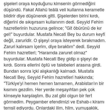
şişeleri oraya koyduğunu kimsenin görmediğini
düşündü. Fakat Allahü teâlâ veli kullarına kerametle
bildirir diye düşünerek gitti. Şişelerden birini kırdı,
diğerini de sıkışırsam kullanırım dedi. Seyyid Fehim
hazretlerinin huzuruna gelince; "Git öbürünü de kır
gel!" buyurdular. Mustafa Necati Bey bu durum keyfi
değil, zaruridir. O şişeyi oraya isteyerek bırakmadım.
Zaruri kalırsam içerim, diye bıraktım" dedi. Seyyid
Fehim hazretleri; "Haramda zaruret olmaz"
buyurdular. Mustafa Necati Bey gidip o şişeyi de
kırdı. Sonra ellerini öptü ve talebeleri arasına girdi.
Bundan sonra içki alışkanlığı kalmadı. Mustafa
Necati Bey, Seyyid Fehim hazretleri hakkında;
"Türkiye'yi hemen hemen tamamen, Arabistan'ın bir
kısmını gezdim. Her yerde meşayıhtan pek çok
kimseyle karşılaştım. Bu zat gibi olgun bir fert
görmedim. Peygamber efendimizi ve Eshab-ı kiramı
temsil ediyordu. Onlardaki ilim, hilm, yumuşaklık,