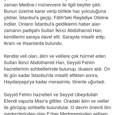
zaman Medine-i münevvere ile ilgili beytler çıktı.
Bunun üzerine karar verip birlikte hac yolculuğuna
çıktılar. İstanbul'a geçip, Fâtih'teki Reşâdiye Oteline
indiler. Onların İstanbul'a geldiklerini haber alan
zamanın padişahı Sultan İkinci Abdülhamid Han,
kendilerini saraya davet etti. Sarayda misafir edip,
ikram ve ihsanlarda bulundu.
Kendisi veli olan, âlim ve velilere çok hürmet eden
Sultan İkinci Abdülhamid Han, Seyyid Fehim
hazretlerinin sohbetlerinde bulunup, duasını aldı. On
iki gün kadar İstanbul'da misafir ettikten sonra,
Haydarpaşa'ya kadar merasimle, törenle uğurladı.
Seyyid Fehim hazretleri ve Seyyid Ubeydullah
Efendi vapurla Mısır'a gittiler. Oradaki âlim ve veliler
ile görüşüp sohbette bulundular. O devrin önemli ilim
merkezlerinden olan Ezher Medresesinden yetişen