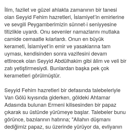
İlim, fazilet ve güzel ahlakta zamanının bir tanesi
olan Seyyid Fehim hazretleri, İslamiyet’in emirlerine
ve sevgili Peygamberimizin sünnet-i seniyyesine
titizlikle uyardı. Onu sevenler namazlarını mutlaka
camide cemaatle kılarlardı. Onun en büyük
kerameti, İslamiyet’in emir ve yasaklarına tam
uyması, kendisinden sonra vazifesini devam
ettirecek olan Seyyid Abdülhakim gibi âlim ve veli bir
zatı yetiştirmesiydi. Bunlardan başka pek çok
kerametleri görülmüştür.
Seyyid Fehim hazretleri bir defasında talebeleriyle
Van Gölü kıyısında giderken, göldeki Ahtamar
Adasında bulunan Ermeni kilisesinden bir papaz
çıkarak su üstünde yürümeye başlar. Talebeler bunu
görünce, bazılarının hatırına; "Allahın düşmanı
dediğimiz papaz, su üzerinde yürüyor da, evliyanın