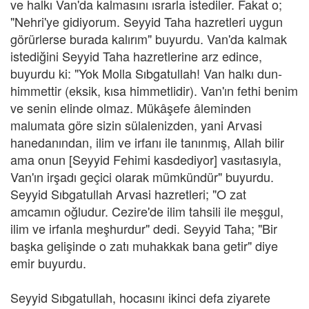
ve halkı Van'da kalmasını ısrarla istediler. Fakat o;
"Nehri'ye gidiyorum. Seyyid Taha hazretleri uygun
görürlerse burada kalırım" buyurdu. Van'da kalmak
istediğini Seyyid Taha hazretlerine arz edince,
buyurdu ki: "Yok Molla Sıbgatullah! Van halkı dun-
himmettir (eksik, kısa himmetlidir). Van'ın fethi benim
ve senin elinde olmaz. Mükâşefe âleminden
malumata göre sizin sülalenizden, yani Arvasi
hanedanından, ilim ve irfanı ile tanınmış, Allah bilir
ama onun [Seyyid Fehimi kasdediyor] vasıtasıyla,
Van'ın irşadı geçici olarak mümkündür" buyurdu.
Seyyid Sıbgatullah Arvasi hazretleri; "O zat
amcamın oğludur. Cezire'de ilim tahsili ile meşgul,
ilim ve irfanla meşhurdur" dedi. Seyyid Taha; "Bir
başka gelişinde o zatı muhakkak bana getir" diye
emir buyurdu.
Seyyid Sıbgatullah, hocasını ikinci defa ziyarete