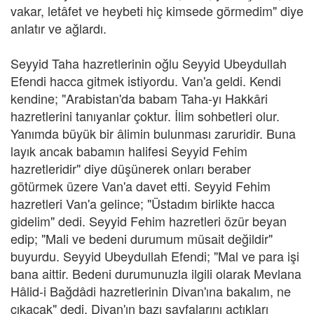
vakar, letâfet ve heybeti hiç kimsede görmedim" diye
anlatır ve ağlardı.
Seyyid Taha hazretlerinin oğlu Seyyid Ubeydullah
Efendi hacca gitmek istiyordu. Van'a geldi. Kendi
kendine; "Arabistan'da babam Taha-yı Hakkâri
hazretlerini tanıyanlar çoktur. İlim sohbetleri olur.
Yanımda büyük bir âlimin bulunması zaruridir. Buna
layık ancak babamın halifesi Seyyid Fehim
hazretleridir" diye düşünerek onları beraber
götürmek üzere Van'a davet etti. Seyyid Fehim
hazretleri Van'a gelince; "Üstadım birlikte hacca
gidelim" dedi. Seyyid Fehim hazretleri özür beyan
edip; "Mali ve bedeni durumum müsait değildir"
buyurdu. Seyyid Ubeydullah Efendi; "Mal ve para işi
bana aittir. Bedeni durumunuzla ilgili olarak Mevlana
Hâlid-i Bağdâdi hazretlerinin Divan'ına bakalım, ne
çıkacak" dedi. Divan'ın bazı sayfalarını açtıkları