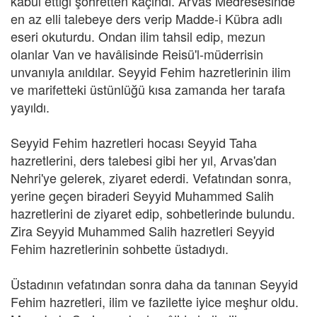
kabul ettiği şöhretten kaçındı. Arvas Medresesinde
en az elli talebeye ders verip Madde-i Kübra adlı
eseri okuturdu. Ondan ilim tahsil edip, mezun
olanlar Van ve havâlisinde Reisü'l-müderrisin
unvanıyla anıldılar. Seyyid Fehim hazretlerinin ilim
ve marifetteki üstünlüğü kısa zamanda her tarafa
yayıldı.
Seyyid Fehim hazretleri hocası Seyyid Taha
hazretlerini, ders talebesi gibi her yıl, Arvas'dan
Nehri'ye gelerek, ziyaret ederdi. Vefatından sonra,
yerine geçen biraderi Seyyid Muhammed Salih
hazretlerini de ziyaret edip, sohbetlerinde bulundu.
Zira Seyyid Muhammed Salih hazretleri Seyyid
Fehim hazretlerinin sohbette üstadıydı.
Üstadının vefatından sonra daha da tanınan Seyyid
Fehim hazretleri, ilim ve fazilette iyice meşhur oldu.