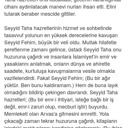
cihanı aydınlatacak manevi nurları ihsan etti. Elini
tutarak beraber mescide gittiler.
Seyyid Taha hazretlerinin hizmet ve sohbetinde
tasavvuf yolunun en yüksek derecelerine kavuşan
Seyyid Fehim, büyük bir veli oldu. Mutlak hilafetle
şereflenme zamanı gelince, üstadı Seyyid Taha onu
huzuruna çağırdı ve insanlara İslamiyet’in emir ve
yasaklarını anlatmak, onların dünya ve ahirette
saadete, kurtuluşa kavuşmalarına vesile olmakla
vazifelendirdi. Fakat Seyyid Fehim; (Bu bir ağır
yüktür. Ben bunu kaldıramam.) Hem de buna layık
olmadığını bildirip çekingen davrandı. Seyyid Taha
hazretleri; (Bu bir emr-i ihtiyari, isteğe bağlı bir iş
değil, emr-i zaruri olup, mecburi iştir) buyurdu.
Memleketi olan Arvas'a gitmesini emretti. Yola
çıkacağı zaman tekrar huzuruna çağırdı, kitapların
içindeki mektuplarını kendisine göstererek; (Bu ihlas