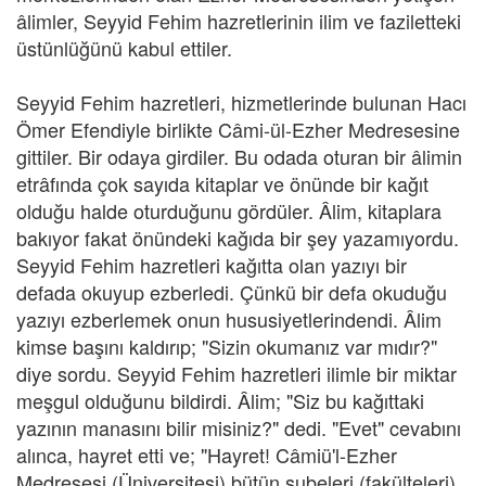
âlimler, Seyyid Fehim hazretlerinin ilim ve faziletteki
üstünlüğünü kabul ettiler.
Seyyid Fehim hazretleri, hizmetlerinde bulunan Hacı
Ömer Efendiyle birlikte Câmi-ül-Ezher Medresesine
gittiler. Bir odaya girdiler. Bu odada oturan bir âlimin
etrâfında çok sayıda kitaplar ve önünde bir kağıt
olduğu halde oturduğunu gördüler. Âlim, kitaplara
bakıyor fakat önündeki kağıda bir şey yazamıyordu.
Seyyid Fehim hazretleri kağıtta olan yazıyı bir
defada okuyup ezberledi. Çünkü bir defa okuduğu
yazıyı ezberlemek onun hususiyetlerindendi. Âlim
kimse başını kaldırıp; "Sizin okumanız var mıdır?"
diye sordu. Seyyid Fehim hazretleri ilimle bir miktar
meşgul olduğunu bildirdi. Âlim; "Siz bu kağıttaki
yazının manasını bilir misiniz?" dedi. "Evet" cevabını
alınca, hayret etti ve; "Hayret! Câmiü'l-Ezher
Medresesi (Üniversitesi) bütün şubeleri (fakülteleri)