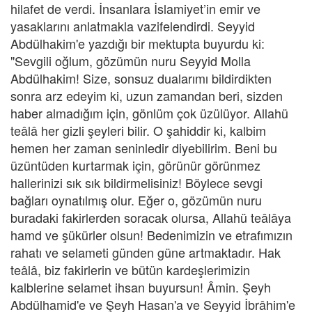
hilafet de verdi. İnsanlara İslamiyet’in emir ve
yasaklarını anlatmakla vazifelendirdi. Seyyid
Abdülhakim'e yazdığı bir mektupta buyurdu ki:
"Sevgili oğlum, gözümün nuru Seyyid Molla
Abdülhakim! Size, sonsuz dualarımı bildirdikten
sonra arz edeyim ki, uzun zamandan beri, sizden
haber almadığım için, gönlüm çok üzülüyor. Allahü
teâlâ her gizli şeyleri bilir. O şahiddir ki, kalbim
hemen her zaman seninledir diyebilirim. Beni bu
üzüntüden kurtarmak için, görünür görünmez
hallerinizi sık sık bildirmelisiniz! Böylece sevgi
bağları oynatılmış olur. Eğer o, gözümün nuru
buradaki fakirlerden soracak olursa, Allahü teâlâya
hamd ve şükürler olsun! Bedenimizin ve etrafımızın
rahatı ve selameti günden güne artmaktadır. Hak
teâlâ, biz fakirlerin ve bütün kardeşlerimizin
kalblerine selamet ihsan buyursun! Âmin. Şeyh
Abdülhamid'e ve Şeyh Hasan'a ve Seyyid İbrâhim'e