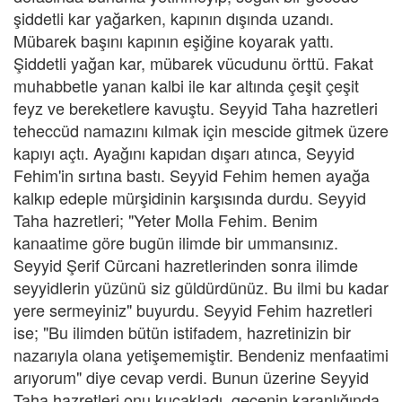
şiddetli kar yağarken, kapının dışında uzandı.
Mübarek başını kapının eşiğine koyarak yattı.
Şiddetli yağan kar, mübarek vücudunu örttü. Fakat
muhabbetle yanan kalbi ile kar altında çeşit çeşit
feyz ve bereketlere kavuştu. Seyyid Taha hazretleri
teheccüd namazını kılmak için mescide gitmek üzere
kapıyı açtı. Ayağını kapıdan dışarı atınca, Seyyid
Fehim'in sırtına bastı. Seyyid Fehim hemen ayağa
kalkıp edeple mürşidinin karşısında durdu. Seyyid
Taha hazretleri; "Yeter Molla Fehim. Benim
kanaatime göre bugün ilimde bir ummansınız.
Seyyid Şerif Cürcani hazretlerinden sonra ilimde
seyyidlerin yüzünü siz güldürdünüz. Bu ilmi bu kadar
yere sermeyiniz" buyurdu. Seyyid Fehim hazretleri
ise; "Bu ilimden bütün istifadem, hazretinizin bir
nazarıyla olana yetişememiştir. Bendeniz menfaatimi
arıyorum" diye cevap verdi. Bunun üzerine Seyyid
Taha hazretleri onu kucakladı, gecenin karanlığında