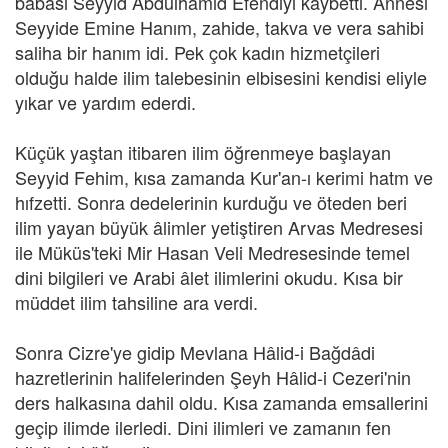
babası Seyyid Abdülhamid Efendiyi kaybetti. Annesi
Seyyide Emine Hanım, zahide, takva ve vera sahibi
saliha bir hanım idi. Pek çok kadın hizmetçileri
olduğu halde ilim talebesinin elbisesini kendisi eliyle
yıkar ve yardım ederdi.
Küçük yaştan itibaren ilim öğrenmeye başlayan
Seyyid Fehim, kısa zamanda Kur'an-ı kerimi hatm ve
hıfzetti. Sonra dedelerinin kurduğu ve öteden beri
ilim yayan büyük âlimler yetiştiren Arvas Medresesi
ile Müküs'teki Mir Hasan Veli Medresesinde temel
dini bilgileri ve Arabi âlet ilimlerini okudu. Kısa bir
müddet ilim tahsiline ara verdi.
Sonra Cizre'ye gidip Mevlana Hâlid-i Bağdâdi
hazretlerinin halifelerinden Şeyh Hâlid-i Cezeri'nin
ders halkasına dahil oldu. Kısa zamanda emsallerini
geçip ilimde ilerledi. Dini ilimleri ve zamanın fen