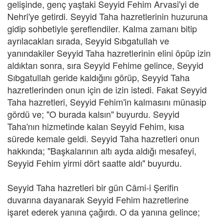
gelişinde, genç yaştaki Seyyid Fehim Arvasi'yi de
Nehri'ye getirdi. Seyyid Taha hazretlerinin huzuruna
gidip sohbetiyle şereflendiler. Kalma zamanı bitip
ayrılacakları sırada, Seyyid Sıbgatullah ve
yanındakiler Seyyid Taha hazretlerinin elini öpüp izin
aldıktan sonra, sıra Seyyid Fehime gelince, Seyyid
Sıbgatullah geride kaldığını görüp, Seyyid Taha
hazretlerinden onun için de izin istedi. Fakat Seyyid
Taha hazretleri, Seyyid Fehim'in kalmasını münasip
gördü ve; "O burada kalsın" buyurdu. Seyyid
Taha'nın hizmetinde kalan Seyyid Fehim, kısa
sürede kemale geldi. Seyyid Taha hazretleri onun
hakkında; "Başkalarının altı ayda aldığı mesafeyi,
Seyyid Fehim yirmi dört saatte aldı" buyurdu.
Seyyid Taha hazretleri bir gün Câmi-i Şerifin
duvarına dayanarak Seyyid Fehim hazretlerine
işaret ederek yanına çağırdı. O da yanına gelince;