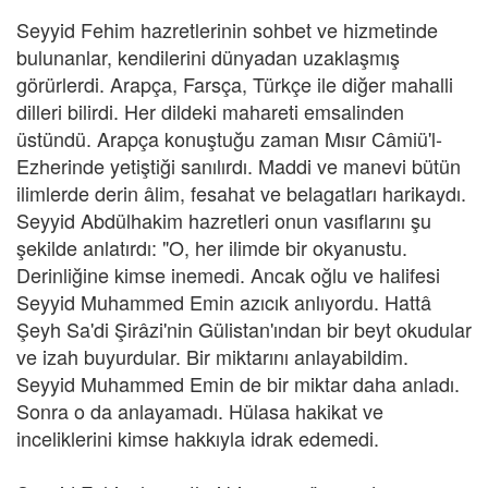
Seyyid Fehim hazretlerinin sohbet ve hizmetinde
bulunanlar, kendilerini dünyadan uzaklaşmış
görürlerdi. Arapça, Farsça, Türkçe ile diğer mahalli
dilleri bilirdi. Her dildeki mahareti emsalinden
üstündü. Arapça konuştuğu zaman Mısır Câmiü'l-
Ezherinde yetiştiği sanılırdı. Maddi ve manevi bütün
ilimlerde derin âlim, fesahat ve belagatları harikaydı.
Seyyid Abdülhakim hazretleri onun vasıflarını şu
şekilde anlatırdı: "O, her ilimde bir okyanustu.
Derinliğine kimse inemedi. Ancak oğlu ve halifesi
Seyyid Muhammed Emin azıcık anlıyordu. Hattâ
Şeyh Sa'di Şirâzi'nin Gülistan'ından bir beyt okudular
ve izah buyurdular. Bir miktarını anlayabildim.
Seyyid Muhammed Emin de bir miktar daha anladı.
Sonra o da anlayamadı. Hülasa hakikat ve
inceliklerini kimse hakkıyla idrak edemedi.