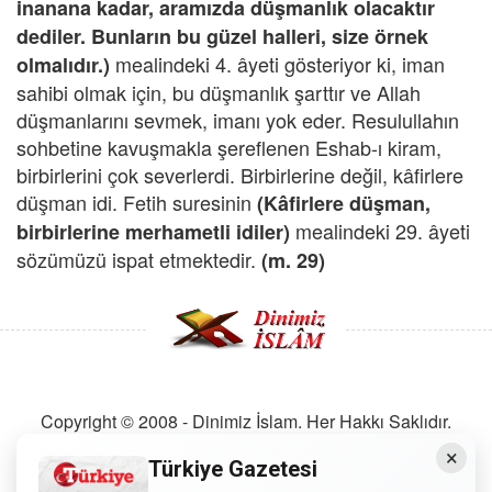
inanana kadar, aramızda düşmanlık olacaktır
dediler. Bunların bu güzel halleri, size örnek
mealindeki 4. âyeti gösteriyor ki, iman
olmalıdır.)
sahibi olmak için, bu düşmanlık şarttır ve Allah
düşmanlarını sevmek, imanı yok eder. Resulullahın
sohbetine kavuşmakla şereflenen Eshab-ı kiram,
birbirlerini çok severlerdi. Birbirlerine değil, kâfirlere
düşman idi. Fetih suresinin
(Kâfirlere düşman,
mealindeki 29. âyeti
birbirlerine merhametli idiler)
sözümüzü ispat etmektedir.
(m. 29)
Copyright © 2008 - Dinimiz İslam. Her Hakkı Saklıdır.
×
Türkiye Gazetesi
Sitemizdeki bilgiler, bütün insanların istifadesi için