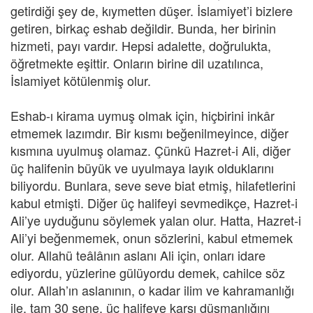
getirdiği şey de, kıymetten düşer. İslamiyet’i bizlere
getiren, birkaç eshab değildir. Bunda, her birinin
hizmeti, payı vardır. Hepsi adalette, doğrulukta,
öğretmekte eşittir. Onların birine dil uzatılınca,
İslamiyet kötülenmiş olur.
Eshab-ı kirama uymuş olmak için, hiçbirini inkâr
etmemek lazımdır. Bir kısmı beğenilmeyince, diğer
kısmına uyulmuş olamaz. Çünkü Hazret-i Ali, diğer
üç halifenin büyük ve uyulmaya layık olduklarını
biliyordu. Bunlara, seve seve biat etmiş, hilafetlerini
kabul etmişti. Diğer üç halifeyi sevmedikçe, Hazret-i
Ali’ye uyduğunu söylemek yalan olur. Hatta, Hazret-i
Ali’yi beğenmemek, onun sözlerini, kabul etmemek
olur. Allahü teâlânın aslanı Ali için, onları idare
ediyordu, yüzlerine gülüyordu demek, cahilce söz
olur. Allah’ın aslanının, o kadar ilim ve kahramanlığı
ile, tam 30 sene, üç halifeye karşı düşmanlığını