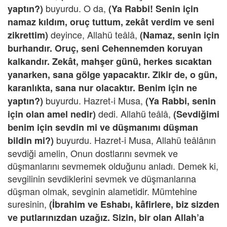
buyurdu. O da,
yaptın?)
(Ya Rabbi! Senin için
namaz kıldım, oruç tuttum, zekât verdim ve seni
deyince, Allahü teâlâ,
zikrettim)
(Namaz, senin için
burhandır. Oruç, seni Cehennemden koruyan
kalkandır. Zekât, mahşer günü, herkes sıcaktan
yanarken, sana gölge yapacaktır. Zikir de, o gün,
karanlıkta, sana nur olacaktır. Benim için ne
buyurdu. Hazret-i Musa,
yaptın?)
(Ya Rabbi, senin
dedi. Allahü teâlâ,
için olan amel nedir)
(Sevdiğimi
benim için sevdin mi ve düşmanımı düşman
buyurdu. Hazret-i Musa, Allahü teâlânın
bildin mi?)
sevdiği amelin, Onun dostlarını sevmek ve
düşmanlarını sevmemek olduğunu anladı. Demek ki,
sevgilinin sevdiklerini sevmek ve düşmanlarına
düşman olmak, sevginin alametidir. Mümtehine
suresinin,
(İbrahim ve Eshabı, kâfirlere, biz sizden
ve putlarınızdan uzağız. Sizin, bir olan Allah’a