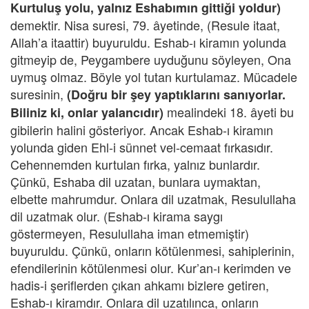
Kurtuluş yolu, yalnız Eshabımın gittiği yoldur)
demektir. Nisa suresi, 79. âyetinde, (Resule itaat,
Allah’a itaattir) buyuruldu. Eshab-ı kiramın yolunda
gitmeyip de, Peygambere uyduğunu söyleyen, Ona
uymuş olmaz. Böyle yol tutan kurtulamaz. Mücadele
suresinin,
(Doğru bir şey yaptıklarını sanıyorlar.
mealindeki 18. âyeti bu
Biliniz ki, onlar yalancıdır)
gibilerin halini gösteriyor. Ancak Eshab-ı kiramın
yolunda giden Ehl-i sünnet vel-cemaat fırkasıdır.
Cehennemden kurtulan fırka, yalnız bunlardır.
Çünkü, Eshaba dil uzatan, bunlara uymaktan,
elbette mahrumdur. Onlara dil uzatmak, Resulullaha
dil uzatmak olur. (Eshab-ı kirama saygı
göstermeyen, Resulullaha iman etmemiştir)
buyuruldu. Çünkü, onların kötülenmesi, sahiplerinin,
efendilerinin kötülenmesi olur. Kur’an-ı kerimden ve
hadis-i şeriflerden çıkan ahkamı bizlere getiren,
Eshab-ı kiramdır. Onlara dil uzatılınca, onların