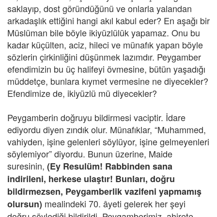
saklayıp, dost göründüğünü ve onlarla yalandan
arkadaşlık ettiğini hangi akıl kabul eder? En aşağı bir
Müslüman bile böyle ikiyüzlülük yapamaz. Onu bu
kadar küçülten, aciz, hileci ve münafık yapan böyle
sözlerin çirkinliğini düşünmek lazımdır. Peygamber
efendimizin bu üç halifeyi övmesine, bütün yaşadığı
müddetçe, bunlara kıymet vermesine ne diyecekler?
Efendimize de, ikiyüzlü mü diyecekler?
Peygamberin doğruyu bildirmesi vaciptir. İdare
ediyordu diyen zındık olur. Münafıklar, “Muhammed,
vahiyden, işine gelenleri söylüyor, işine gelmeyenleri
söylemiyor” diyordu. Bunun üzerine, Maide
suresinin,
(Ey Resulüm! Rabbinden sana
indirileni, herkese ulaştır! Bunları, doğru
bildirmezsen, Peygamberlik vazifeni yapmamış
mealindeki 70. âyeti gelerek her şeyi
olursun)
doğru söylediği bildirildi. Peygamberimiz, ahirete