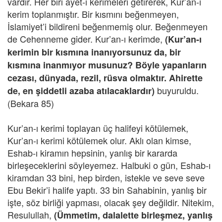
vardır. Her biri âyet-i kerimeleri getirerek, Kur’an-ı
kerim toplanmıştır. Bir kısmını beğenmeyen,
İslamiyet’i bildireni beğenmemiş olur. Beğenmeyen
de Cehenneme gider. Kur’an-ı kerimde,
(Kur’an-ı
kerimin bir kısmına inanıyorsunuz da, bir
kısmına inanmıyor musunuz? Böyle yapanların
cezası, dünyada, rezil, rüsva olmaktır. Ahirette
buyuruldu.
de, en şiddetli azaba atılacaklardır)
(Bekara 85)
Kur’an-ı kerimi toplayan üç halifeyi kötülemek,
Kur’an-ı kerimi kötülemek olur. Aklı olan kimse,
Eshab-ı kiramın hepsinin, yanlış bir kararda
birleşeceklerini söyleyemez. Halbuki o gün, Eshab-ı
kiramdan 33 bini, hep birden, istekle ve seve seve
Ebu Bekir’i halife yaptı. 33 bin Sahabinin, yanlış bir
işte, söz birliği yapması, olacak şey değildir. Nitekim,
Resulullah,
(Ümmetim, dalalette birleşmez, yanlış