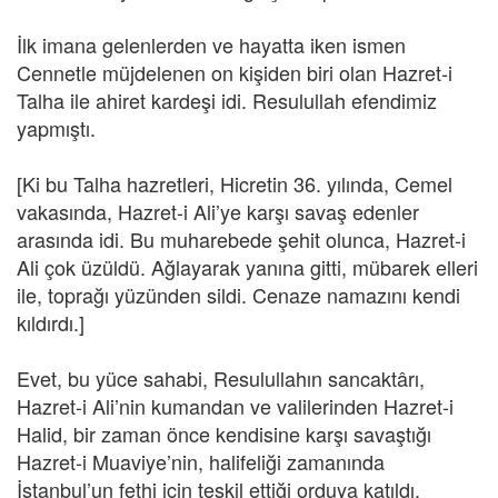
İlk imana gelenlerden ve hayatta iken ismen
Cennetle müjdelenen on kişiden biri olan Hazret-i
Talha ile ahiret kardeşi idi. Resulullah efendimiz
yapmıştı.
[Ki bu Talha hazretleri, Hicretin 36. yılında, Cemel
vakasında, Hazret-i Ali’ye karşı savaş edenler
arasında idi. Bu muharebede şehit olunca, Hazret-i
Ali çok üzüldü. Ağlayarak yanına gitti, mübarek elleri
ile, toprağı yüzünden sildi. Cenaze namazını kendi
kıldırdı.]
Evet, bu yüce sahabi, Resulullahın sancaktârı,
Hazret-i Ali’nin kumandan ve valilerinden Hazret-i
Halid, bir zaman önce kendisine karşı savaştığı
Hazret-i Muaviye’nin, halifeliği zamanında
İstanbul’un fethi için teşkil ettiği orduya katıldı.