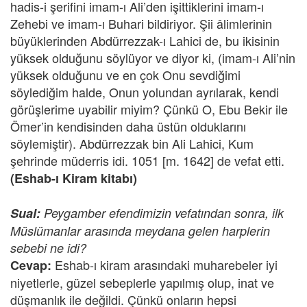
hadis-i şerifini imam-ı Ali’den işittiklerini imam-ı
Zehebi ve imam-ı Buhari bildiriyor. Şii âlimlerinin
büyüklerinden Abdürrezzak-ı Lahici de, bu ikisinin
yüksek olduğunu söylüyor ve diyor ki, (imam-ı Ali’nin
yüksek olduğunu ve en çok Onu sevdiğimi
söylediğim halde, Onun yolundan ayrılarak, kendi
görüşlerime uyabilir miyim? Çünkü O, Ebu Bekir ile
Ömer’in kendisinden daha üstün olduklarını
söylemiştir). Abdürrezzak bin Ali Lahici, Kum
şehrinde müderris idi. 1051 [m. 1642] de vefat etti.
(Eshab-ı Kiram kitabı)
Sual:
Peygamber efendimizin vefatından sonra, ilk
Müslümanlar arasında meydana gelen harplerin
sebebi ne idi?
Eshab-ı kiram arasındaki muharebeler iyi
Cevap:
niyetlerle, güzel sebeplerle yapılmış olup, inat ve
düşmanlık ile değildi. Çünkü onların hepsi