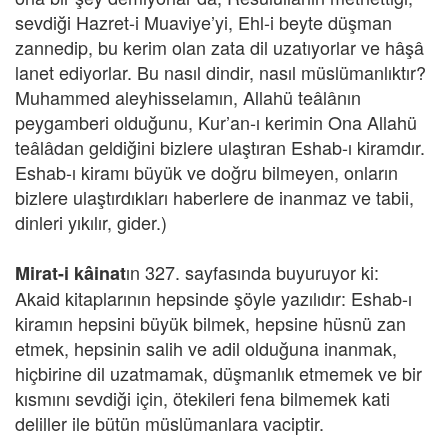
sevdiği Hazret-i Muaviye’yi, Ehl-i beyte düşman
zannedip, bu kerim olan zata dil uzatıyorlar ve hâşâ
lanet ediyorlar. Bu nasıl dindir, nasıl müslümanlıktır?
Muhammed aleyhisselamın, Allahü teâlânın
peygamberi olduğunu, Kur’an-ı kerimin Ona Allahü
teâlâdan geldiğini bizlere ulaştıran Eshab-ı kiramdır.
Eshab-ı kiramı büyük ve doğru bilmeyen, onların
bizlere ulaştırdıkları haberlere de inanmaz ve tabii,
dinleri yıkılır, gider.)
ın 327. sayfasında buyuruyor ki:
Mirat-i kâinat
Akaid kitaplarının hepsinde şöyle yazılıdır: Eshab-ı
kiramın hepsini büyük bilmek, hepsine hüsnü zan
etmek, hepsinin salih ve adil olduğuna inanmak,
hiçbirine dil uzatmamak, düşmanlık etmemek ve bir
kısmını sevdiği için, ötekileri fena bilmemek kati
deliller ile bütün müslümanlara vaciptir.