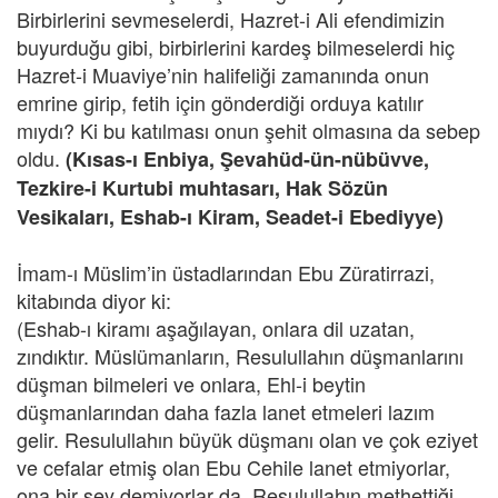
Birbirlerini sevmeselerdi, Hazret-i Ali efendimizin
buyurduğu gibi, birbirlerini kardeş bilmeselerdi hiç
Hazret-i Muaviye’nin halifeliği zamanında onun
emrine girip, fetih için gönderdiği orduya katılır
mıydı? Ki bu katılması onun şehit olmasına da sebep
oldu.
(Kısas-ı Enbiya, Şevahüd-ün-nübüvve,
Tezkire-i Kurtubi muhtasarı, Hak Sözün
Vesikaları, Eshab-ı Kiram, Seadet-i Ebediyye)
İmam-ı Müslim’in üstadlarından Ebu Züratirrazi,
kitabında diyor ki:
(Eshab-ı kiramı aşağılayan, onlara dil uzatan,
zındıktır. Müslümanların, Resulullahın düşmanlarını
düşman bilmeleri ve onlara, Ehl-i beytin
düşmanlarından daha fazla lanet etmeleri lazım
gelir. Resulullahın büyük düşmanı olan ve çok eziyet
ve cefalar etmiş olan Ebu Cehile lanet etmiyorlar,
ona bir şey demiyorlar da, Resulullahın methettiği,