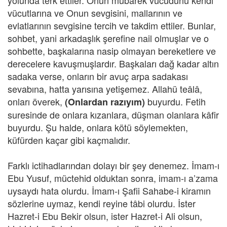
yolunda terk ettiler. Onun mübarek vücudunu kendi
vücutlarına ve Onun sevgisini, mallarının ve
evlatlarının sevgisine tercih ve takdim ettiler. Bunlar,
sohbet, yani arkadaşlık şerefine nail olmuşlar ve o
sohbette, başkalarına nasip olmayan bereketlere ve
derecelere kavuşmuşlardır. Başkaları dağ kadar altın
sadaka verse, onların bir avuç arpa sadakası
sevabına, hatta yarısına yetişemez. Allahü teâlâ,
onları överek,
buyurdu. Fetih
(Onlardan razıyım)
suresinde de onlara kızanlara, düşman olanlara kâfir
buyurdu. Şu halde, onlara kötü söylemekten,
küfürden kaçar gibi kaçmalıdır.
Farklı ictihadlarından dolayı bir şey denemez. İmam-ı
Ebu Yusuf, müctehid olduktan sonra, imam-ı a’zama
uysaydı hata olurdu. İmam-ı Şafii Sahabe-i kiramın
sözlerine uymaz, kendi reyine tâbi olurdu. İster
Hazret-i Ebu Bekir olsun, ister Hazret-i Ali olsun,