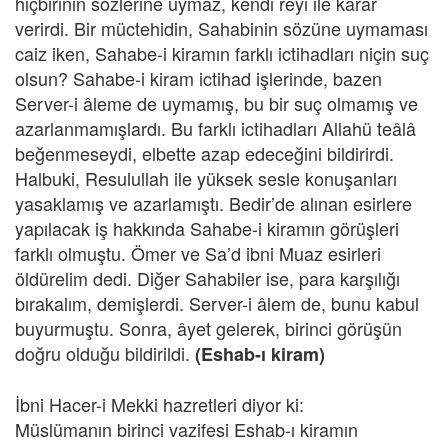
hiçbirinin sözlerine uymaz, kendi reyi ile karar
verirdi. Bir müctehidin, Sahabinin sözüne uymaması
caiz iken, Sahabe-i kiramın farklı ictihadları niçin suç
olsun? Sahabe-i kiram ictihad işlerinde, bazen
Server-i âleme de uymamış, bu bir suç olmamış ve
azarlanmamışlardı. Bu farklı ictihadları Allahü teâlâ
beğenmeseydi, elbette azap edeceğini bildirirdi.
Halbuki, Resulullah ile yüksek sesle konuşanları
yasaklamış ve azarlamıştı. Bedir’de alınan esirlere
yapılacak iş hakkında Sahabe-i kiramın görüşleri
farklı olmuştu. Ömer ve Sa’d ibni Muaz esirleri
öldürelim dedi. Diğer Sahabiler ise, para karşılığı
bırakalım, demişlerdi. Server-i âlem de, bunu kabul
buyurmuştu. Sonra, âyet gelerek, birinci görüşün
doğru olduğu bildirildi.
(Eshab-ı kiram)
İbni Hacer-i Mekki hazretleri diyor ki:
Müslümanın birinci vazifesi Eshab-ı kiramın