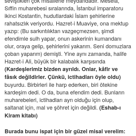
seviştikleri çok misallerle meydandadır. Mesela,
Sıffin muharebesi sıralarında, İstanbul imparatoru
ikinci Kostantin, hudutlardaki İslam şehirlerine
rahatsızlık veriyordu. Hazret-i Muaviye, ona mektup
yazıp: (Bu sarkıntılıktan vazgeçmezsen, şimdi
efendimle sulh yapar, onun askerinin kumandanı
olur, oraya gelip, şehirlerini yakarım. Seni domuzlara
çoban yaparım) demişti. Yine aynı zamanda, halife
Hazret-i Ali, büyük bir kalabalık karşısında
(Kardeşlerimiz bizden ayrıldı. Onlar, kâfir ve
fâsık değildirler. Çünkü, ictihadları öyle oldu)
buyurdu. Birbirleri ile harp ederken, biri ötekine
kardeşim dedi. O da, buna efendim dedi. Bunların
muharebeleri, ictihadları ayrı olduğu için olup,
saltanat için, mal ve şöhret için değildi.
(Eshab-ı
Kiram kitabı)
Burada bunu ispat için bir güzel misal verelim: