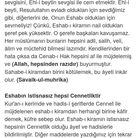
sevgisini, Ehl-i beytin sevgisi ile cem etmektir. Ehl-i
beyti, Resulullahın evladı oldukları için sevdiğimiz
gibi, diğerlerini de, Onun Eshabı oldukları için
sevmeliyiz! Çünkü, Eshab-ı kiramın nail oldukları
şeref pek yüksektir. O şerefe başkaları kavuşamaz.
Her müslümanın bunların hepsini adil, salih, veli,
âlim ve müctehid bilmesi lazımdır. Kendilerinden bir
hata çıksa da Cenab-ı Hak hepsini af ile müjdelemiş
ve
buyurmuştur.
(Allah, hepsinden razıdır)
Sahabe-i kiramdan birini kötülemek, bu âyeti inkâr
olur.
(Savaik-ul-muhrika)
Eshabın istisnasız hepsi Cennetliktir
Kur'an-ı kerimde ve hadis-i şeriflerde Cennet ile
müjdelenen eshab-ı kiramdan herhangi birine kâfir
demek, küfre sebep olur. Eshab-ı kiramın istisnasız
hepsinin Cennetlik olduğu âyet ve hadislerle
bildirilmiştir. Diğer maddelerde yazdığımız için tekrar