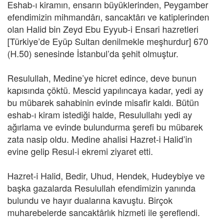
Eshab-ı kiramın, ensarın büyüklerinden, Peygamber
efendimizin mihmandârı, sancaktârı ve katiplerinden
olan Halid bin Zeyd Ebu Eyyub-i Ensari hazretleri
[Türkiye’de Eyüp Sultan denilmekle meşhurdur] 670
(H.50) senesinde İstanbul’da şehit olmuştur.
Resulullah, Medine’ye hicret edince, deve bunun
kapısında çöktü. Mescid yapılıncaya kadar, yedi ay
bu mübarek sahabinin evinde misafir kaldı. Bütün
eshab-ı kiram istediği halde, Resulullahı yedi ay
ağırlama ve evinde bulundurma şerefi bu mübarek
zata nasip oldu. Medine ahalisi Hazret-i Halid’in
evine gelip Resul-i ekremi ziyaret etti.
Hazret-i Halid, Bedir, Uhud, Hendek, Hudeybiye ve
başka gazalarda Resulullah efendimizin yanında
bulundu ve hayır dualarına kavuştu. Birçok
muharebelerde sancaktârlık hizmeti ile şereflendi.