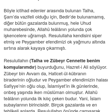
Böyle ictihad edenler arasında bulunan Talha,
Şam’da vazifeli olduğu için, Bedir’de bulunamamış,
diğer bütün gazalarda bulunmuş, hele Uhud
muharebesinde, Allahü teâlânın yolunda çok
işkencelere uğramıştı. Resulullaha kendisini siper
etmiş ve Peygamber efendimizi ok yağmuru altında
sırtına alarak kayaya çıkarmıştı.
Resulullahın
(Talha ve Zübeyr Cennette benim
buyurduğunu, Hazret-i Ali söylüyor.
komşularımdır)
Zübeyr bin Avvam da, Haticet-ül-kübranın
biraderinin oğludur ve Peygamber efendimizin halası
Safiyye’nin oğlu olup, İslamiyet’in ilk günlerinde,
onbeş yaşında iken müslüman olmuştur. Allahü
teâlânın yolunda ilk kılıç çeken budur. Yani, İslam
subaylarının birincisidir. Birçok gazalarda ve en
tehlikeli anlarda, Resulullahın önünde çarpışarak