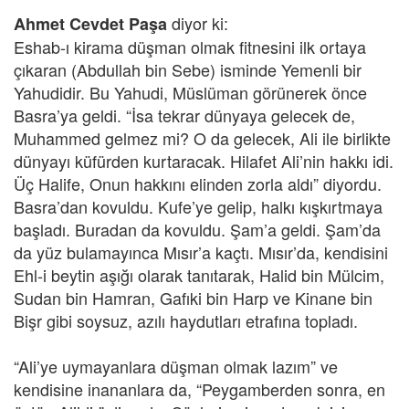
diyor ki:
Ahmet Cevdet Paşa
Eshab-ı kirama düşman olmak fitnesini ilk ortaya
çıkaran (Abdullah bin Sebe) isminde Yemenli bir
Yahudidir. Bu Yahudi, Müslüman görünerek önce
Basra’ya geldi. “İsa tekrar dünyaya gelecek de,
Muhammed gelmez mi? O da gelecek, Ali ile birlikte
dünyayı küfürden kurtaracak. Hilafet Ali’nin hakkı idi.
Üç Halife, Onun hakkını elinden zorla aldı” diyordu.
Basra’dan kovuldu. Kufe’ye gelip, halkı kışkırtmaya
başladı. Buradan da kovuldu. Şam’a geldi. Şam’da
da yüz bulamayınca Mısır’a kaçtı. Mısır’da, kendisini
Ehl-i beytin aşığı olarak tanıtarak, Halid bin Mülcim,
Sudan bin Hamran, Gafıki bin Harp ve Kinane bin
Bişr gibi soysuz, azılı haydutları etrafına topladı.
“Ali’ye uymayanlara düşman olmak lazım” ve
kendisine inananlara da, “Peygamberden sonra, en