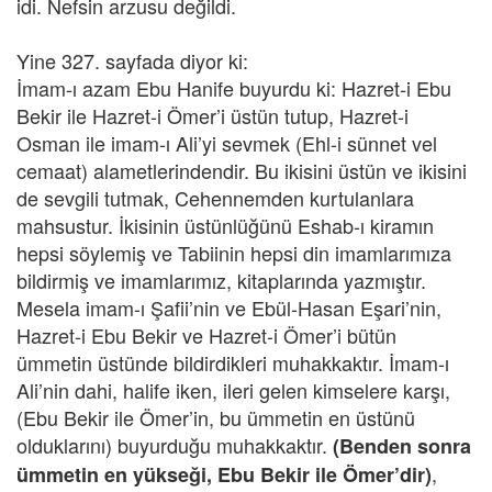
idi. Nefsin arzusu değildi.
Yine 327. sayfada diyor ki:
İmam-ı azam Ebu Hanife buyurdu ki: Hazret-i Ebu
Bekir ile Hazret-i Ömer’i üstün tutup, Hazret-i
Osman ile imam-ı Ali’yi sevmek (Ehl-i sünnet vel
cemaat) alametlerindendir. Bu ikisini üstün ve ikisini
de sevgili tutmak, Cehennemden kurtulanlara
mahsustur. İkisinin üstünlüğünü Eshab-ı kiramın
hepsi söylemiş ve Tabiinin hepsi din imamlarımıza
bildirmiş ve imamlarımız, kitaplarında yazmıştır.
Mesela imam-ı Şafii’nin ve Ebül-Hasan Eşari’nin,
Hazret-i Ebu Bekir ve Hazret-i Ömer’i bütün
ümmetin üstünde bildirdikleri muhakkaktır. İmam-ı
Ali’nin dahi, halife iken, ileri gelen kimselere karşı,
(Ebu Bekir ile Ömer’in, bu ümmetin en üstünü
olduklarını) buyurduğu muhakkaktır.
(Benden sonra
,
ümmetin en yükseği, Ebu Bekir ile Ömer’dir)