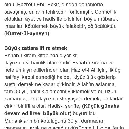
oldu. Hazret-i Ebu Bekir, dinden dönenlerle
savaşmış, onların tehlikesini önlemiştir. Cennetlik
oldukları âyet ve hadis ile bildirilen böyle mübarek
insanları kötülemek büyük felakettir, bölücülüktür.
(Kurret-ül-ayneyn)
Büyük zatlara iftira etmek
Eshab-ı kiram kitabında diyor ki:
İkiyüzlülük, hainlik alametidir. Eshab-ı kirama ve
hele en kıymetlilerinden olan Hazret-i Ali için, ilk üç
halifeyi kabul etmediği halde, ikiyüzlülük gösterip
sustu demek ne kadar çirkindir. Allah’ın aslanına,
tam 30 yıl, hainlik alametini yüklemek ve bu uzun
zamanda, hep ikiyüzlülükle yaşadı demek, ne kadar
çirkin bir iftira olur. Hadis-i şerifte,
(Küçük günaha
buyuruldu.
devam edilirse, büyük olur)
Münafıkların bir kötülüğünü 30 yıl durmadan
yapmanın, artık ne olacağını düşünmeli. Üç halifenin