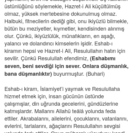
üstünlüğünü söylemekle, Hazret-i Ali küçültülmüş
olmaz, yüksek mertebesine dokunulmuş olmaz.
Halbuki, fitnecilerin dediği gibi, onu ikiyüzlü bilmekle,
bütün bu meziyetler, kıymetler, kendisinden alınmış
olur. Çünkü, ikiyüzlülük, münafıkların, en aşağı,
yalancı ve dolandırıcı kimselerin işidir. Eshab-ı
kiramın hepsi ve Hazret-i Ali, Resulullahın hatırı için
sevilir. Çünkü Resulullah efendimiz,
(Eshabımı
seven, beni sevdiği için sever. Onlara düşmanlık,
buyurmuştur. (Buhari)
bana düşmanlıktır)
Eshab-ı kiram, İslamiyet’i yaymak ve Resulullaha
hizmet etmek için, insan gücünün üstünde
çalışmışlar, din uğrunda gecelerini, gündüzlerine
katmışlardır. Mallarını Allahü teâlâ yolunda feda
ettiler. Akrabalarını, ailelerini, çocuklarını, vatanlarını,
evlerini, tarlalarını, ağaçlarını Resulullahın sevgisi