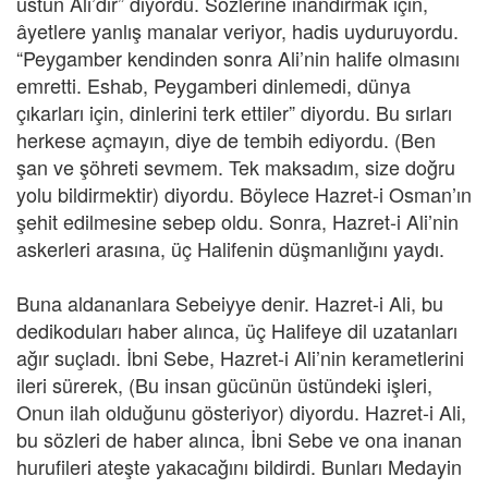
üstün Ali’dir” diyordu. Sözlerine inandırmak için,
âyetlere yanlış manalar veriyor, hadis uyduruyordu.
“Peygamber kendinden sonra Ali’nin halife olmasını
emretti. Eshab, Peygamberi dinlemedi, dünya
çıkarları için, dinlerini terk ettiler” diyordu. Bu sırları
herkese açmayın, diye de tembih ediyordu. (Ben
şan ve şöhreti sevmem. Tek maksadım, size doğru
yolu bildirmektir) diyordu. Böylece Hazret-i Osman’ın
şehit edilmesine sebep oldu. Sonra, Hazret-i Ali’nin
askerleri arasına, üç Halifenin düşmanlığını yaydı.
Buna aldananlara Sebeiyye denir. Hazret-i Ali, bu
dedikoduları haber alınca, üç Halifeye dil uzatanları
ağır suçladı. İbni Sebe, Hazret-i Ali’nin kerametlerini
ileri sürerek, (Bu insan gücünün üstündeki işleri,
Onun ilah olduğunu gösteriyor) diyordu. Hazret-i Ali,
bu sözleri de haber alınca, İbni Sebe ve ona inanan
hurufileri ateşte yakacağını bildirdi. Bunları Medayin