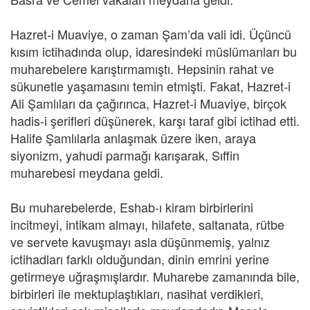
Hazret-i Muaviye, o zaman Şam’da vali idi. Üçüncü
kısım ictihadında olup, idaresindeki müslümanları bu
muharebelere karıştırmamıştı. Hepsinin rahat ve
sükunetle yaşamasını temin etmişti. Fakat, Hazret-i
Ali Şamlıları da çağırınca, Hazret-i Muaviye, birçok
hadis-i şerifleri düşünerek, karşı taraf gibi ictihad etti.
Halife Şamlılarla anlaşmak üzere iken, araya
siyonizm, yahudi parmağı karışarak, Sıffin
muharebesi meydana geldi.
Bu muharebelerde, Eshab-ı kiram birbirlerini
incitmeyi, intikam almayı, hilafete, saltanata, rütbe
ve servete kavuşmayı asla düşünmemiş, yalnız
ictihadları farklı olduğundan, dinin emrini yerine
getirmeye uğraşmışlardır. Muharebe zamanında bile,
birbirleri ile mektuplaştıkları, nasihat verdikleri,