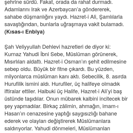
şehrine sürdü. Fakat, orada da rahat durmadı.
Adamlarını Irak ve Azerbaycan’a göndererek,
sahabe düşmanlığını yaydı. Hazret-i Ali, Şamlılarla
savaştığından, bunlarla uğraşmaya vakit bulamadı.
(Kısas-ı Enbiya)
Şah Veliyyullah Dehlevi hazretleri de diyor ki:
Kurnaz Yahudi İbni Sebe, Müslüman görünerek,
Mısırlıları aldattı. Hazret-i Osman’ın şehit edilmesine
sebep oldu. Büyük bir fitne çıkardı. Bu yüzden,
milyonlarca müslüman kanı aktı. Sebecilik, 8. asırda
Hurufilik ismini aldı. Hurufiler, üç halifeye olmadık
iftiralar ettiler. Halbuki üç Halife, Hazret-i Ali’yi baş
üstünde taşıdılar. Onun mübarek kalbini incitecek bir
şey yapmadılar. Birkaç zâlimin, ahmağın, imam-ı
Hasan’ın cenazesine yaptığı saygısızlığı bahane
ederek ve olayları değiştirerek Müslümanlara
saldırıyorlar. Yahudi dönmeleri, Müslümanları