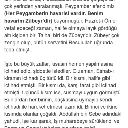
çok yerinden yaralanmıştı. Peygamber efendimiz
(Her Peygamberin havarisi vardır. Benim
buyurmuştur. Hazret-i Ömer
havarim Zübeyr’dir)
vefat edeceği zaman, halife olmaya layık gördüğü
altı kişiden biri Talha, biri de Zübeyr’dir. Zübeyr çok
zengin olup, bütün servetini Resulullah uğrunda
feda etmişti.
İşte bu büyük zatlar, kısasın hemen yapılmasına
ictihad edip, şiddetle istediler. O zaman, Eshab-ı
kiramın ictihadı üç türlü idi. Bir kısmı, halife gibi
ictihad etmişti. Bir kısmı da, karşı taraf gibi ictihad
etmişti. Üçüncü kısım ise, susmayı uygun görmüştü.
Bunlardan her birinin, başkasına uymayıp kendi
ictihadı ile hareket etmesi lazım idi. Birinci ve ikinci
kısımda olanlar çoğaldı. Abdullah bin Sebe adındaki
yahudi, işe karışarak, iş muharebeye sürüklendi ve
Basra ve Cemel vakaları meydana geldi.