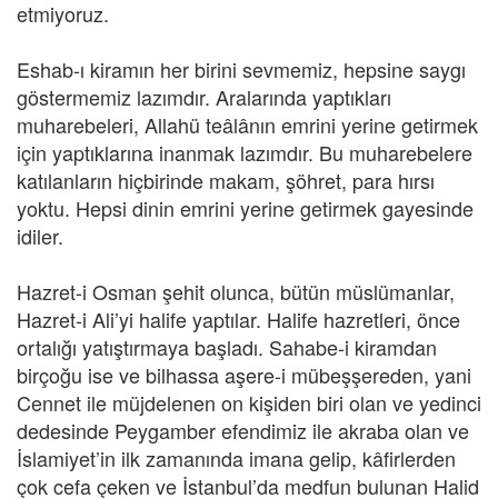
etmiyoruz.
Eshab-ı kiramın her birini sevmemiz, hepsine saygı
göstermemiz lazımdır. Aralarında yaptıkları
muharebeleri, Allahü teâlânın emrini yerine getirmek
için yaptıklarına inanmak lazımdır. Bu muharebelere
katılanların hiçbirinde makam, şöhret, para hırsı
yoktu. Hepsi dinin emrini yerine getirmek gayesinde
idiler.
Hazret-i Osman şehit olunca, bütün müslümanlar,
Hazret-i Ali’yi halife yaptılar. Halife hazretleri, önce
ortalığı yatıştırmaya başladı. Sahabe-i kiramdan
birçoğu ise ve bilhassa aşere-i mübeşşereden, yani
Cennet ile müjdelenen on kişiden biri olan ve yedinci
dedesinde Peygamber efendimiz ile akraba olan ve
İslamiyet’in ilk zamanında imana gelip, kâfirlerden
çok cefa çeken ve İstanbul’da medfun bulunan Halid