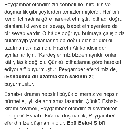
Peygamber efendimizin sohbeti ile, hırs, kin ve
düşmanlık gibi şeylerden temizlenmişlerdi. Her biri
kendi ictihadına göre hareket etmiştir. İctihadı doğru
olanlara iki veya on sevap, isabet etmeyenlere de
bir sevap vardır. O hâlde doğruyu bulmaya çalışıp da
bulamayıp yanılanlarına da doğru olanlar gibi dil
uzatmamak lazımdır. Hazret-i Ali kendisinden
ayrılanlar için, “Kardeşlerimiz bizden ayrıldı, onlar
kâfir, fâsık değildir. Çünkü ictihatlarına göre hareket
ediyorlar” buyurmuştur. Peygamber efendimiz de,
(Eshabıma dil uzatmaktan sakınınız!)
buyurmuştur.
Eshab-ı kiramın hepsini büyük bilmemiz ve hepsini
hürmetle, iyilikle anmamız lazımdır. Çünkü Eshab-ı
kiramı sevmek, Peygamber efendimizi sevmekten
ileri gelir. Eshab-ı kirama düşmanlık, Peygamber
efendimize düşmanlık olur.
Ebû Bekr-i Şiblî