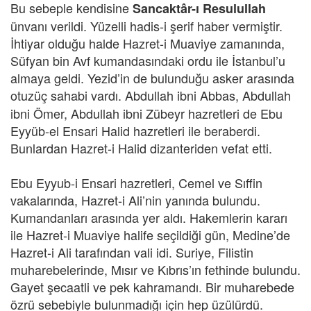
Bu sebeple kendisine
Sancaktâr-ı Resulullah
ünvanı verildi. Yüzelli hadis-i şerif haber vermiştir.
İhtiyar olduğu halde Hazret-i Muaviye zamanında,
Süfyan bin Avf kumandasındaki ordu ile İstanbul’u
almaya geldi. Yezid’in de bulunduğu asker arasında
otuzüç sahabi vardı.
Abdullah ibni Abbas, Abdullah
ibni Ömer, Abdullah ibni Zübeyr hazretleri de Ebu
Eyyüb-el Ensari Halid hazretleri ile beraberdi.
Bunlardan Hazret-i Halid dizanteriden vefat etti.
Ebu Eyyub-i Ensari hazretleri, Cemel ve Sıffin
vakalarında, Hazret-i Ali’nin yanında bulundu.
Kumandanları arasında yer aldı. Hakemlerin kararı
ile Hazret-i Muaviye halife seçildiği gün, Medine’de
Hazret-i Ali tarafından vali idi. Suriye, Filistin
muharebelerinde, Mısır ve Kıbrıs’ın fethinde bulundu.
Gayet şecaatli ve pek kahramandı. Bir muharebede
özrü sebebiyle bulunmadığı için hep üzülürdü.