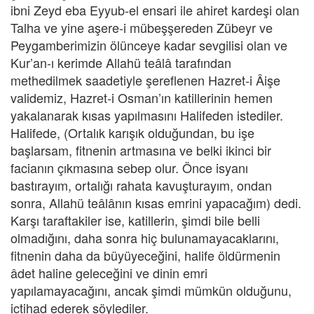
ibni Zeyd eba Eyyub-el ensari ile ahiret kardeşi olan
Talha ve yine aşere-i mübeşşereden Zübeyr ve
Peygamberimizin ölünceye kadar sevgilisi olan ve
Kur’an-ı kerimde Allahü teâlâ tarafından
methedilmek saadetiyle şereflenen Hazret-i Âişe
validemiz, Hazret-i Osman’ın katillerinin hemen
yakalanarak kısas yapılmasını Halifeden istediler.
Halifede, (Ortalık karışık olduğundan, bu işe
başlarsam, fitnenin artmasına ve belki ikinci bir
facianın çıkmasına sebep olur. Önce isyanı
bastırayım, ortalığı rahata kavuşturayım, ondan
sonra, Allahü teâlânın kısas emrini yapacağım) dedi.
Karşı taraftakiler ise, katillerin, şimdi bile belli
olmadığını, daha sonra hiç bulunamayacaklarını,
fitnenin daha da büyüyeceğini, halife öldürmenin
âdet haline geleceğini ve dinin emri
yapılamayacağını, ancak şimdi mümkün olduğunu,
ictihad ederek söylediler.