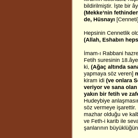
bildirilmiştir. İşte bir 
(Mekke’nin fethinde
de, Hüsnayı
[Cenneti
Hepsinin Cennetlik old
(Allah, Eshabın heps
İmam-ı Rabbani hazret
Fetih suresinin 18.ây
ki,
(Ağaç altında san
yapmaya söz veren]
m
kiram idi
(ve onlara S
veriyor ve sana olan 
yakın bir fetih ve za
Hudeybiye anlaşmasın
söz vermeye işarettir.
mazhar olduğu ve kalbl
ve Feth-i karib ile sev
şanlarının büyüklüğüne 