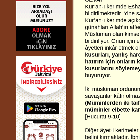
Kur’an-ı kerimde Esha
bildirilmektedir. Yin
Kur’an-ı kerimde açıkç
günahları Allah’ın aff
Müslüman olan kimsele
bildiriliyor. Onun içi
âyetleri inkâr etmek 
kusurları, yanlış har
hatırım için onların 
kusurlarını söylemeyi
buyuruyor.
İki müslüman ordunun s
savaşanlar kâfir olmaz
(Müminlerden iki taife
müminler elbette kard
[Hucurat 9-10]
Diğer âyet-i kerimeler
belini kırmaktadır. İb