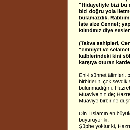
"Hidayetiyle bizi bu
bizi doğru yola ilet
bulamazdık. Rabbimiz
İşte size Cennet; ya
kılındınız diye sesleni
(Takva sahipleri, Ce
"emniyet ve selametle
kalblerindeki kini sö
karşıya oturan kardeş
Ehl-i sünnet âlimleri, 
birbirlerini çok sevdikl
bulunmadığını, Hazret-i
Muaviye’nin de; Hazret-i
Muaviye birbirine düşm
Din-i İslamın en büyük
buyuruyor ki:
Şüphe yoktur ki, Hazre