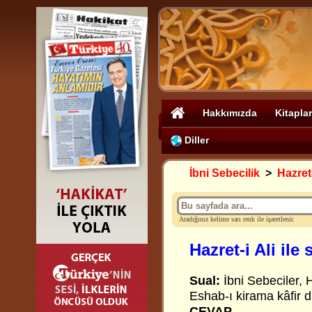
Hakkımızda
Kitaplar
Diller
İbni Sebecilik
>
Hazret-
Aradığınız kelime sarı renk ile işaretlenir.
Hazret-i Ali ile
Sual:
İbni Sebeciler, H
Eshab-ı kirama kâfir d
CEVAP