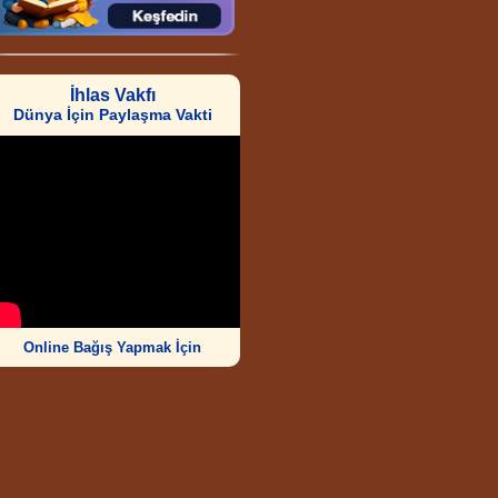
İhlas Vakfı
Dünya İçin Paylaşma Vakti
Online Bağış Yapmak İçin