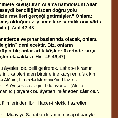
 nimete kavuşturan Allah'a hamdolsun! Allah
meseydi kendiliğimizden doğru yolu
in resulleri gerçeği getirmişler." Onlara:
pmış olduğunuz iyi amellere karşılık ona vâris
lir.)
[Araf 42-43]
nnetlerde ve pınar başlarında olacak, onlara
 girin” denilecektir. Biz, onların
küp attık; onlar artık köşkler üzerinde karşı
ler olacaklar.)
[Hicr 45,46,47]
bu âyetleri de, delil getirerek, Eshab-ı kiramın
erini, kalblerinden birbirlerine karşı en ufak kin
 Ali’nin; Hazret-i Muaviye’yi, Hazret-i
 Ali’yi çok sevdiğini bildiriyorlar. (Ali ile
an idi) diyerek bu âyetleri inkâr eden kâfir olur.
 âlimlerinden İbni Hacer-i Mekki hazretleri
t-i Muaviye Sahabe-i kiramın nesep itibariyle