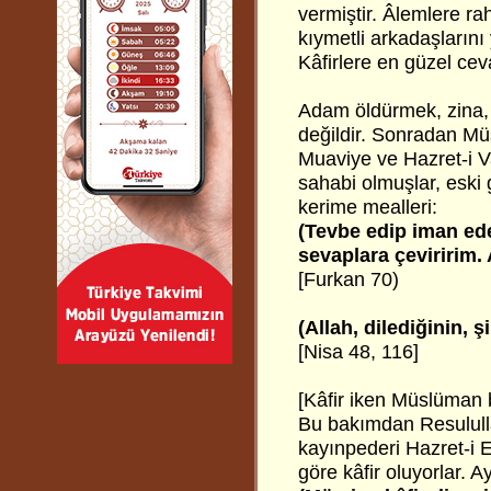
vermiştir. Âlemlere r
kıymetli arkadaşlarını
Kâfirlere en güzel ce
Adam öldürmek, zina, i
değildir. Sonradan Mü
Muaviye ve Hazret-i V
sahabi olmuşlar, eski 
kerime mealleri:
(Tevbe edip iman ede
sevaplara çeviririm. 
[Furkan 70)
(Allah, dilediğinin, ş
[Nisa 48, 116]
[Kâfir iken Müslüman b
Bu bakımdan Resululla
kayınpederi Hazret-i E
göre kâfir oluyorlar. A