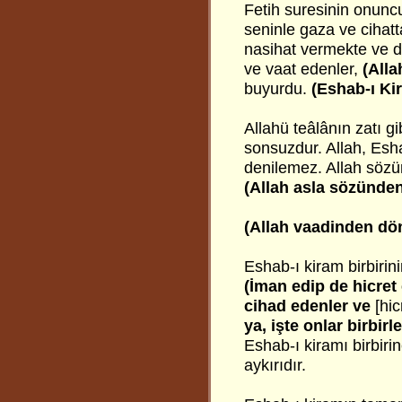
Fetih suresinin onunc
seninle gaza ve cihatt
nasihat vermekte ve d
ve vaat edenler,
(Alla
buyurdu.
(Eshab-ı Kir
Allahü teâlânın zatı g
sonsuzdur. Allah, Esh
denilemez. Allah sözü
(Allah asla sözünde
(Allah vaadinden dö
Eshab-ı kiram birbirini
(İman edip de hicret 
cihad edenler ve
[hi
ya, işte onlar birbirl
Eshab-ı kiramı birbir
aykırıdır.