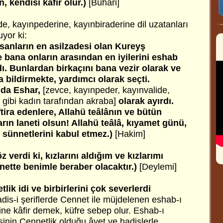
, kendisi kâfir olur.)
[Buhari]
e, kayınpederine, kayınbiraderine dil uzatanları
yor ki:
nsanların en asilzadesi olan Kureyş
e bana onların arasından en iyilerini eshab
ı. Bunlardan birkaçını bana vezir olarak ve
ra bildirmekte, yardımcı olarak seçti.
 da Eshar,
[zevce, kayınpeder, kayınvalide,
 gibi kadın tarafından
akraba]
olarak ayırdı.
tira edenlere, Allahü teâlânın ve bütün
rın laneti olsun! Allahü teâlâ, kıyamet günü,
e sünnetlerini kabul etmez.)
[Hakim]
 verdi ki, kızlarını aldığım ve kızlarımı
nnette benimle beraber olacaktır.)
[Deylemi]
ik idi ve birbirlerini çok severlerdi
dis-i şeriflerde Cennet ile müjdelenen eshab-ı
ine kâfir demek, küfre sebep olur. Eshab-ı
sinin Cennetlik olduğu âyet ve hadislerle