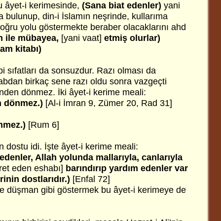
u âyet-i kerimesinde,
(Sana biat edenler)
yani
a bulunup, din-i İslamın neşrinde, kullarıma
oğru yolu göstermekte beraber olacaklarını ahd
h ile mübayea,
[yani vaat]
etmiş olurlar)
am kitabı)
ibi sıfatları da sonsuzdur. Razı olması da
abdan birkaç sene razı oldu sonra vazgeçti
nden dönmez. İki âyet-i kerime meali:
n dönmez.)
[Al-i İmran 9, Zümer 20, Rad 31]
nmez.)
[Rum 6]
n dostu idi. İşte âyet-i kerime meali:
edenler, Allah yolunda mallarıyla, canlarıyla
cret eden eshabı]
barındırıp yardım edenler var
erinin dostlarıdır.)
[Enfal 72]
ine düşman gibi göstermek bu âyet-i kerimeye de