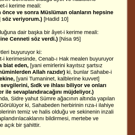
âyet-i kerime meali:
n önce ve sonra Müslüman olanların hepsine
]
söz veriyorum.)
[Hadid 10]
uğuna dair başka bir âyet-i kerime meali:
ine Cenneti söz verdi.)
[Nisa 95]
leri buyuruyor ki:
et-i kerimesinde, Cenab-ı Hak mealen buyuruyor
a biat eden,
[yani emirlerini kayıtsız şartsız
üminlerden Allah razıdır)
ki, bunlar Sahabe-i
ekine,
[yani Tumaninet, kalblerine kuvvet]
sevgilerini, Sıdk ve ihlası biliyor ve onları
fer ile sevaplandıracağını müjdeliyor.)
da, Sidre yahut Sümre ağacının altında yapılan
 Görülüyor ki, Sahabeden herbirinin rıza-i ilahiye
erinin temiz ve halis olduğu ve sekinenin inzali
aplandırılacaklarını bildirmesi, mertebe ve
açık bir şahittir.