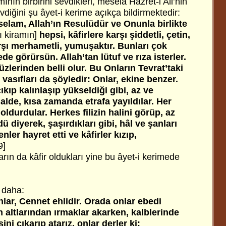
nın birbirini sevdikleri, mesela Hazret-i Ali’nin
vdiğini şu âyet-i kerime açıkça bildirmektedir:
lam, Allah’ın Resulüdür ve Onunla birlikte
ı kiramın]
hepsi, kâfirlere karşı şiddetli, çetin,
arşı merhametli, yumuşaktır. Bunları çok
e görürsün. Allah’tan lütuf ve rıza isterler.
üzlerinden belli olur. Bu Onların Tevrat’taki
ki vasıfları da şöyledir: Onlar, ekine benzer.
çıkıp kalınlaşıp yükseldiği gibi, az ve
alde, kısa zamanda etrafa yayıldılar. Her
doldurdular. Herkes filizin halini görüp, az
diyerek, şaşırdıkları gibi, hâl ve şanları
ler hayret etti ve kâfirler kızıp,
9]
rın da kâfir oldukları yine bu âyet-i kerimede
i daha:
anlar, Cennet ehlidir. Orada onlar ebedi
n altlarından ırmaklar akarken, kalblerinde
ni çıkarıp atarız. onlar derler ki: