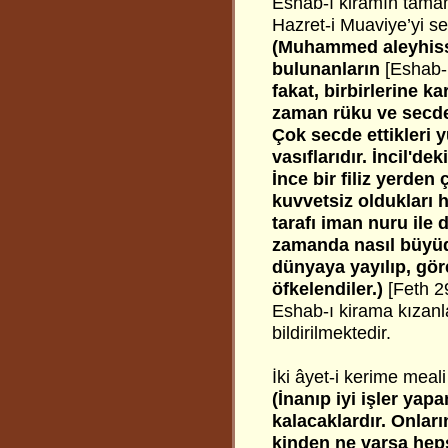
Eshab-ı kiramın tamamı
Hazret-i Muaviye’yi se
(Muhammed aleyhisse
bulunanların
[Eshab-
fakat, birbirlerine k
zaman rüku ve secded
Çok secde ettikleri y
vasıflarıdır. İncil'de
İnce bir filiz yerden 
kuvvetsiz oldukları h
tarafı iman nuru ile 
zamanda nasıl büyüdü 
dünyaya yayılıp, gören
öfkelendiler.)
[Feth 2
Eshab-ı kirama kızanla
bildirilmektedir.
İki âyet-i kerime meal
(İnanıp iyi işler yap
kalacaklardır. Onları
kinden ne varsa hepsi