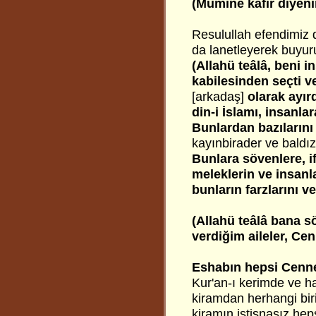
(Mümine kâfir diyenin
Resulullah efendimiz d
da lanetleyerek buyuru
(Allahü teâlâ, beni i
kabilesinden seçti v
[arkadaş]
olarak ayırd
din-i İslamı, insanla
Bunlardan bazılarını
kayınbirader ve baldız
Bunlara sövenlere, if
meleklerin ve insanla
bunların farzlarını v
(Allahü teâlâ bana söz
verdiğim aileler, Ce
Eshabın hepsi Cennetl
Kur'an-ı kerimde ve ha
kiramdan herhangi bir
kiramın istisnasız hep