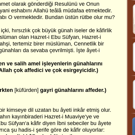
ahmet olarak gönderdiği Resulünü ve Onun
 yani eshabını Allahü teâlâ müdafaa etmektedir.
vabı O vermektedir. Bundan üstün rütbe olur mu?
çki, hırsızlık çok büyük günah iseler de kâfirlik
slüman olan Hazret-i Ebu Süfyan, Hazret-i
ahşi, tertemiz birer müslüman, Cennetlik bir
günahları da sevaba çevrilmişti. İşte âyet-i
n ve salih amel işleyenlerin günahlarını
Allah çok affedici ve çok esirgeyicidir.)
irkten
[küfürden]
gayri günahlarını affeder.)
ir kimseye dil uzatan bu âyeti inkâr etmiş olur.
hın kayınbiraderi Hazret-i Muaviye’ye ve
bu Süfyan’a kâfir diyen İbni sebeciler bu âyete
yrıca şu hadis-i şerife göre de kâfir oluyorlar: