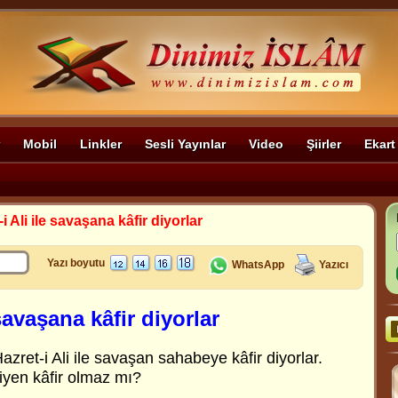
Mobil
Linkler
Sesli Yayınlar
Video
Şiirler
Ekart
i Ali ile savaşana kâfir diyorlar
Yazı boyutu
WhatsApp
Yazıcı
 savaşana kâfir diyorlar
azret-i Ali ile savaşan sahabeye kâfir diyorlar.
iyen kâfir olmaz mı?