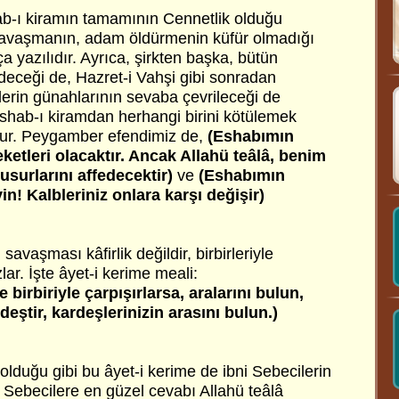
b-ı kiramın tamamının Cennetlik olduğu
e savaşmanın, adam öldürmenin küfür olmadığı
a yazılıdır. Ayrıca, şirkten başka, bütün
edeceği de, Hazret-i Vahşi gibi sonradan
rin günahlarının sevaba çevrileceği de
n eshab-ı kiramdan herhangi birini kötülemek
olur. Peygamber efendimiz de,
(Eshabımın
eketleri olacaktır. Ancak Allahü teâlâ, benim
kusurlarını affedecektir)
ve
(Eshabımın
n! Kalbleriniz onlara karşı değişir)
avaşması kâfirlik değildir, birbirleriyle
lar. İşte âyet-i kerime meali:
 birbiriyle çarpışırlarsa, aralarını bulun,
eştir, kardeşlerinizin arasını bulun.)
 olduğu gibi bu âyet-i kerime de ibni Sebecilerin
ni Sebecilere en güzel cevabı Allahü teâlâ