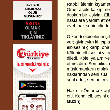
Rabbil âlemin kıyamet
Ömer acele kalkıp, ne
düşkün bir kişiyim. El
hastalara yardım etmek
evet, hak senin elinde
O kendi elbiselerini ç
ver; giyineyim ki, çı
elbisesini çıkarıp, on
Kölenin elbisesini yık
diledi. Köle, ya Emir
etmezdim. Sen bilirsi
müslümanların çıplaklar
haklarından seni sual 
sual eder, sen ne ceva
Hazret-i Ömer çok ağl
etti. Kendi elbisesini
Güzin)