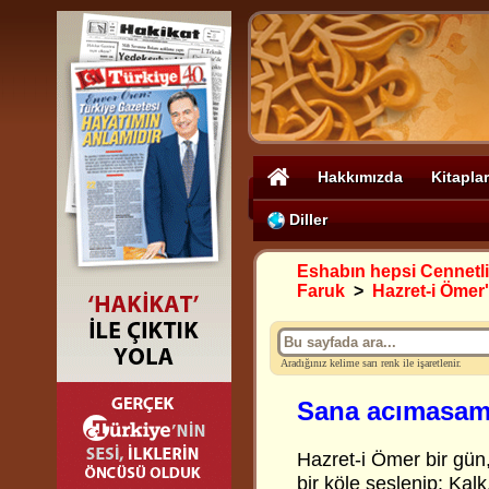
Hakkımızda
Kitaplar
Diller
Eshabın hepsi Cennetli
Faruk
>
Hazret-i Ömer'
Aradığınız kelime sarı renk ile işaretlenir.
Sana acımasam
Hazret-i
Ömer bir gün,
bir köle seslenip: Kal