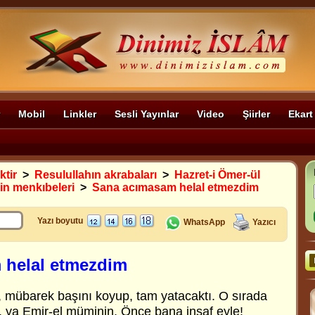
Mobil
Linkler
Sesli Yayınlar
Video
Şiirler
Ekart
ktir
>
Resulullahın akrabaları
>
Hazret-i Ömer-ül
in menkıbeleri
>
Sana acımasam helal etmezdim
Yazı boyutu
WhatsApp
Yazıcı
 helal etmezdim
 mübarek başını koyup, tam yatacaktı. O sırada
k, ya Emir-el müminin. Önce bana insaf eyle!