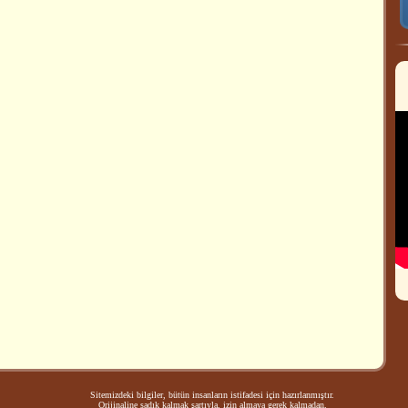
Sitemizdeki bilgiler, bütün insanların istifadesi için hazırlanmıştır.
Orijinaline sadık kalmak şartıyla, izin almaya gerek kalmadan,