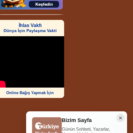
İhlas Vakfı
Dünya İçin Paylaşma Vakti
Online Bağış Yapmak İçin
×
Bizim Sayfa
Günün Sohbeti, Yazarlar,
Ziyaretçi Sayısı
252.014.734