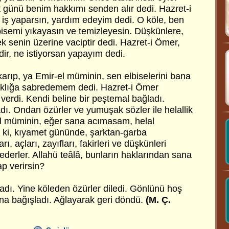
 günü benim hakkımı senden alır dedi. Hazret-i
 iş yaparsın, yardım edeyim dedi. O köle, ben
bisemi yıkayasın ve temizleyesin. Düşkünlere,
 senin üzerine vaciptir dedi. Hazret-i Ömer,
dir, ne istiyorsan yapayım dedi.
ıkarıp, ya Emir-el müminin, sen elbiselerini bana
plaklığa sabredemem dedi. Hazret-i Ömer
a verdi. Kendi beline bir peştemal bağladı.
adı. Ondan özürler ve yumuşak sözler ile helallik
-el müminin, eğer sana acımasam, helal
n ki, kıyamet gününde, şarktan-garba
ı, açları, zayıfları, fakirleri ve düşkünleri
ederler. Allahü teâlâ, bunların haklarından sana
p verirsin?
adı. Yine köleden özürler diledi. Gönlünü hoş
 ona bağışladı. Ağlayarak geri döndü.
(M. Ç.