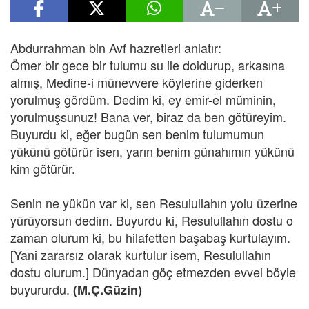
Abdurrahman bin Avf hazretleri anlatır:
Ömer bir gece bir tulumu su ile doldurup, arkasına
almış, Medine-i münevvere köylerine giderken
yorulmuş gördüm. Dedim ki, ey emir-el müminin,
yorulmuşsunuz! Bana ver, biraz da ben götüreyim.
Buyurdu ki, eğer bugün sen benim tulumumun
yükünü götürür isen, yarın benim günahımın yükünü
kim götürür.
Senin ne yükün var ki, sen Resulullahın yolu üzerine
yürüyorsun dedim. Buyurdu ki, Resulullahın dostu o
zaman olurum ki, bu hilafetten başabaş kurtulayım.
[Yani zararsız olarak kurtulur isem, Resulullahın
dostu olurum.] Dünyadan göç etmezden evvel böyle
buyururdu.
(M.Ç.Güzin)