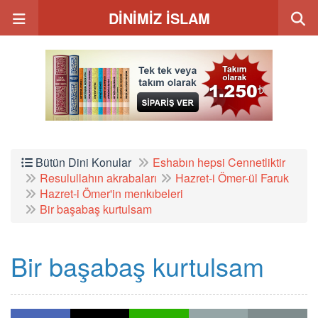
DİNİMİZ İSLAM
Bütün Dini Konular
Eshabın hepsi Cennetliktir
Resulullahın akrabaları
Hazret-i Ömer-ül Faruk
Hazret-i Ömer'in menkıbeleri
Bir başabaş kurtulsam
Bir başabaş kurtulsam