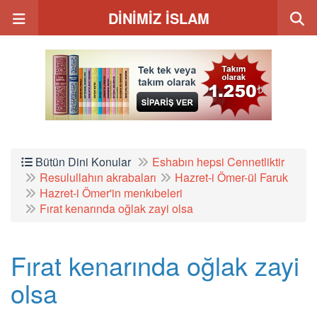
DİNİMİZ İSLAM
Bütün Dini Konular
Eshabın hepsi Cennetliktir
Resulullahın akrabaları
Hazret-i Ömer-ül Faruk
Hazret-i Ömer'in menkıbeleri
Fırat kenarında oğlak zayi olsa
Fırat kenarında oğlak zayi
olsa