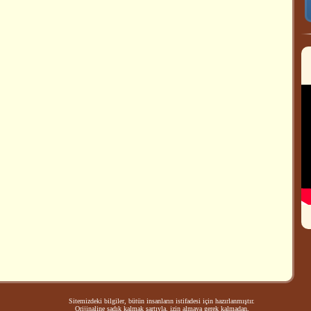
Sitemizdeki bilgiler, bütün insanların istifadesi için hazırlanmıştır.
Orijinaline sadık kalmak şartıyla, izin almaya gerek kalmadan,