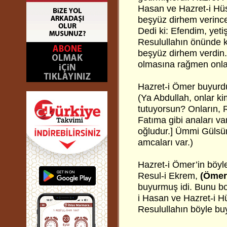
Hasan ve Hazret-i Hüs
beşyüz dirhem verince
Dedi ki: Efendim, yeti
Resulullahın önünde k
beşyüz dirhem verdin. 
olmasına rağmen onlar
Hazret-i Ömer buyurdu
(Ya Abdullah, onlar ki
tutuyorsun? Onların, Re
Fatıma gibi anaları var
oğludur.] Ümmi Gülsüm
amcaları var.)
Hazret-i Ömer’in böyle 
Resul-i Ekrem,
(Ömer,
buyurmuş idi. Bunu bo
i Hasan ve Hazret-i H
Resulullahın böyle bu