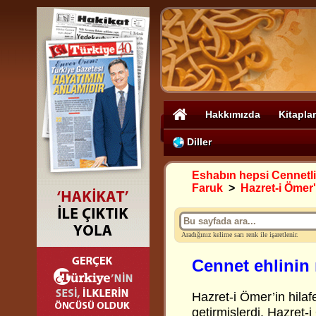
Hakkımızda
Kitaplar
Diller
Eshabın hepsi Cennetli
Faruk
>
Hazret-i Ömer'
Aradığınız kelime sarı renk ile işaretlenir.
Cennet ehlinin 
Hazret-i Ömer’in hila
getirmişlerdi. Hazret-