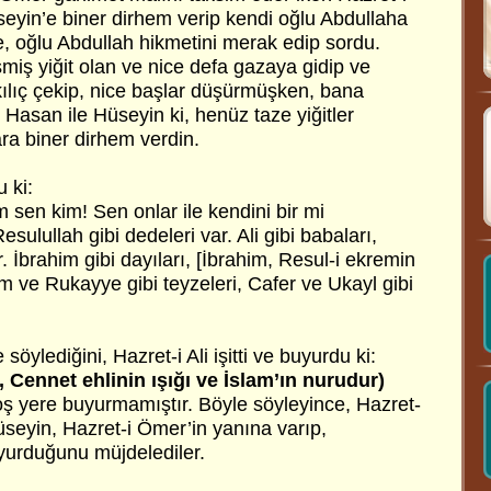
eyin’e biner dirhem verip kendi oğlu Abdullaha
, oğlu Abdullah hikmetini merak edip sordu.
şmiş yiğit olan ve nice defa gazaya gidip ve
ılıç çekip, nice başlar düşürmüşken, bana
Hasan ile Hüseyin ki, henüz taze yiğitler
a biner dirhem verdin.
 ki:
m sen kim! Sen onlar ile kendini bir mi
sulullah gibi dedeleri var. Ali gibi babaları,
. İbrahim gibi dayıları, [İbrahim, Resul-i ekremin
 ve Rukayye gibi teyzeleri, Cafer ve Ukayl gibi
söylediğini, Hazret-i Ali işitti ve buyurdu ki:
 Cennet ehlinin ışığı ve İslam’ın nurudur)
ş yere buyurmamıştır. Böyle söyleyince, Hazret-
üseyin, Hazret-i Ömer’in yanına varıp,
yurduğunu müjdelediler.