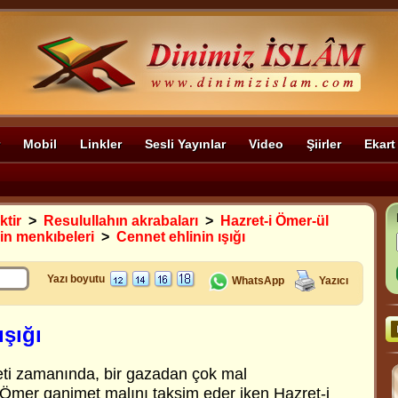
Mobil
Linkler
Sesli Yayınlar
Video
Şiirler
Ekart
ktir
>
Resulullahın akrabaları
>
Hazret-i Ömer-ül
in menkıbeleri
>
Cennet ehlinin ışığı
Yazı boyutu
WhatsApp
Yazıcı
ışığı
feti zamanında, bir gazadan çok mal
i Ömer ganimet malını taksim eder iken Hazret-i