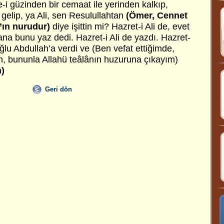
i güzinden bir cemaat ile yerinden kalkıp,
 gelip, ya Ali, sen Resulullahtan
(Ömer, Cennet
m’ın nurudur)
diye işittin mi? Hazret-i Ali de, evet
ana bunu yaz dedi. Hazret-i Ali de yazdı. Hazret-
oğlu Abdullah’a verdi ve (Ben vefat ettiğimde,
, bununla Allahü teâlânın huzuruna çıkayım)
n)
Geri dön