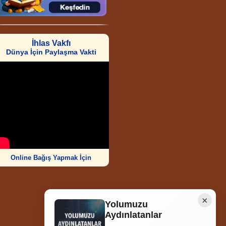
İhlas Vakfı
Dünya İçin Paylaşma Vakti
Online Bağış Yapmak İçin
×
Yolumuzu
Aydınlatanlar
Ziyaretçi Sayısı
252.005.206