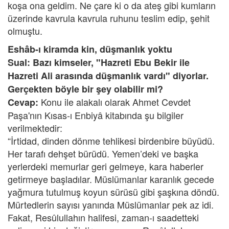
koşa ona geldim. Ne çare ki o da ateş gibi kumların
üzerinde kavrula kavrula ruhunu teslim edip, şehit
olmuştu.
Eshâb-ı kiramda kin, düşmanlık yoktu
Sual: Bazı kimseler, "Hazreti Ebu Bekir ile
Hazreti Ali arasında düşmanlık vardı" diyorlar.
Gerçekten böyle bir şey olabilir mi?
Konu ile alakalı olarak Ahmet Cevdet
Cevap:
Paşa'nın Kısas-ı Enbiyâ kitabında şu bilgiler
verilmektedir:
“İrtidad, dinden dönme tehlikesi birdenbire büyüdü.
Her tarafı dehşet bürüdü. Yemen’deki ve başka
yerlerdeki memurlar geri gelmeye, kara haberler
getirmeye başladılar. Müslümanlar karanlık gecede
yağmura tutulmuş koyun sürüsü gibi şaşkına döndü.
Mürtedlerin sayısı yanında Müslümanlar pek az idi.
Fakat, Resûlullahın halifesi, zaman-ı saadetteki