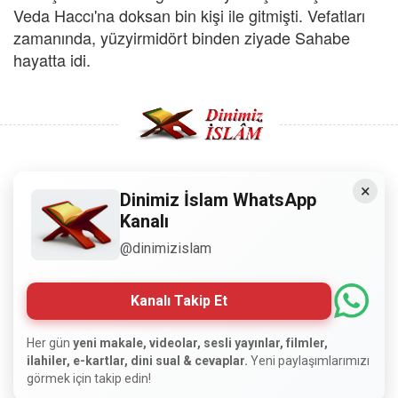
Veda Haccı'na doksan bin kişi ile gitmişti. Vefatları
zamanında, yüzyirmidört binden ziyade Sahabe
hayatta idi.
×
Copyright © 2008 - Dinimiz İslam. Her Hakkı Saklıdır.
Dinimiz İslam WhatsApp
Kanalı
Sitemizdeki bilgiler, bütün insanların istifadesi için
@dinimizislam
hazırlanmıştır. Orijinaline sadık kalmak şartıyla, izin
almaya gerek kalmadan, herkes istediği gibi alıp istifade
edebilir.
Kanalı Takip Et
Normal Siteyi Göster
Her gün
yeni makale, videolar, sesli yayınlar, filmler,
ilahiler, e-kartlar, dini sual & cevaplar.
Yeni paylaşımlarımızı
görmek için takip edin!