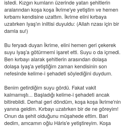
istedi. Kızgın kumların üzerinde yatan şehitlerin
aralarından koşa koşa İkrime'ye yetiştim ve hemen
kırbamı kendisine uzattım. İkrime elini kırbaya
uzatırken Iyaş'ın iniltisi duyuldu: (Allah rızası için bir
damla su!)
Bu feryadı duyan İkrime, elini hemen geri çekerek
suyu Iyaş'a götürmemi işaret etti. Suyu o da içmedi.
Ben kırbayı alarak şehitlerin arasından dolaşa
dolaşa Iyaş'a yetiştiğim zaman kendisinin son
nefesinde kelime-i şehadeti söylediğini duydum.
Benim getirdiğim suyu gördü. Fakat vakit
kalmamıştı... Başladığı kelime-i şehadeti ancak
bitirebildi. Derhal geri döndüm, koşa koşa İkrime'nin
yanına geldim. Kırbayı uzatırken bir de ne göreyim!
Onun da şehit olduğunu müşahede ettim. Bari
dedim, amcamın oğlu Hâris'e yetiştireyim. Koşa