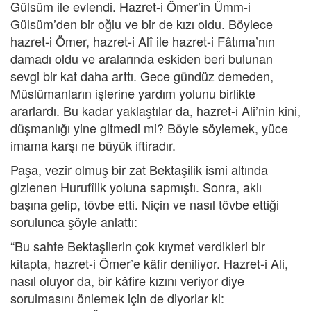
Gülsüm ile evlendi. Hazret-i Ömer’in Ümm-i
Gülsüm’den bir oğlu ve bir de kızı oldu. Böylece
hazret-i Ömer, hazret-i Alî ile hazret-i Fâtıma’nın
damadı oldu ve aralarında eskiden beri bulunan
sevgi bir kat daha arttı. Gece gündüz demeden,
Müslümanların işlerine yardım yolunu birlikte
ararlardı. Bu kadar yaklaştılar da, hazret-i Ali’nin kini,
düşmanlığı yine gitmedi mi? Böyle söylemek, yüce
imama karşı ne büyük iftiradır.
Paşa, vezir olmuş bir zat Bektaşilik ismi altında
gizlenen Hurufîlik yoluna sapmıştı. Sonra, aklı
başına gelip, tövbe etti. Niçin ve nasıl tövbe ettiği
sorulunca şöyle anlattı:
“Bu sahte Bektaşilerin çok kıymet verdikleri bir
kitapta, hazret-i Ömer’e kâfir deniliyor. Hazret-i Ali,
nasıl oluyor da, bir kâfire kızını veriyor diye
sorulmasını önlemek için de diyorlar ki: