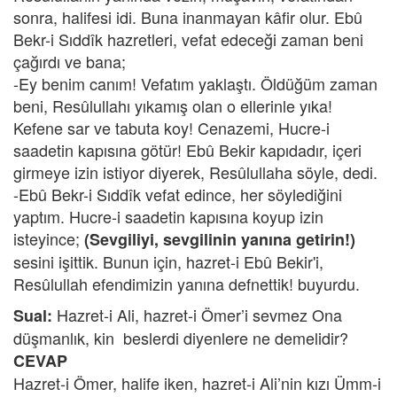
sonra, halifesi idi. Buna inanmayan kâfir olur. Ebû
Bekr-i Sıddîk hazretleri, vefat edeceği zaman beni
çağırdı ve bana;
-Ey benim canım! Vefatım yaklaştı. Öldüğüm zaman
beni, Resûlullahı yıkamış olan o ellerinle yıka!
Kefene sar ve tabuta koy! Cenazemi, Hucre-i
saadetin kapısına götür! Ebû Bekir kapıdadır, içeri
girmeye izin istiyor diyerek, Resûlullaha söyle, dedi.
-Ebû Bekr-i Sıddîk vefat edince, her söylediğini
yaptım. Hucre-i saadetin kapısına koyup izin
isteyince;
(Sevgiliyi, sevgilinin yanına getirin!)
sesini işittik. Bunun için, hazret-i Ebû Bekir'i,
Resûlullah efendimizin yanına defnettik! buyurdu.
Hazret-i Ali, hazret-i Ömer’i sevmez Ona
Sual:
düşmanlık, kin beslerdi diyenlere ne demelidir?
CEVAP
Hazret-i Ömer, halife iken, hazret-i Ali’nin kızı Ümm-i