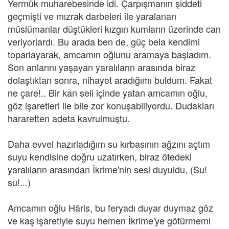
Yermük muharebesinde idi. Çarpışmanın şiddeti
geçmişti ve mızrak darbeleri ile yaralanan
müslümanlar düştükleri kızgın kumların üzerinde can
veriyorlardı. Bu arada ben de, güç bela kendimi
toparlayarak, amcamın oğlunu aramaya başladım.
Son anlarını yaşayan yaralıların arasında biraz
dolaştıktan sonra, nihayet aradığımı buldum. Fakat
ne çare!.. Bir kan seli içinde yatan amcamın oğlu,
göz işaretleri ile bile zor konuşabiliyordu. Dudakları
hararetten adeta kavrulmuştu.
Daha evvel hazırladığım su kırbasının ağzını açtım
suyu kendisine doğru uzatırken, biraz ötedeki
yaralıların arasından İkrime'nin sesi duyuldu, (Su!
su!...)
Amcamın oğlu Hâris, bu feryadı duyar duymaz göz
ve kaş işaretiyle suyu hemen İkrime'ye götürmemi