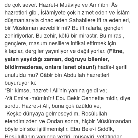
de çok sever. Hazret-i Muâviye ve Amr ibni Âs
hazretleri gibi, İslâmiyete çok hizmet eden ve İslâm
düşmanlarıyla cihad eden Sahabilere iftira edenleri,
bir Müslüman sevebilir mi? Bu iftiralarla, gençleri
zehirliyorlar. Bu zehir, kötü bir mirastır. Bu mirası,
gençlere, masum nesillere intikal ettirmek için
kitaplar, dergiler yayınlıyor ve dağıtıyorlar.
(Fitne,
yalan yayıldığı zaman, doğruyu bilenler,
hadîs-i şerifi
bildirmezlerse, onlara lanet olsun!)
unutuldu mu? Câbir bin Abdullah hazretleri
buyuruyor ki:
“Bir kimse, hazret-i Ali'nin yanına geldi ve;
-Yâ Emirel-müminîn! Ebu Bekir Cennette midir, diye
sordu. Hazret-i Ali, buna çok üzüldü ve;
-Keşke dünyaya gelmeseydim. Resûlullah
efendimizden ve Ondan sonra, hiçbir Müslümandan
böyle bir söz işitilmemiştir. Ebu Bekr-i Sıddîk,
Resûlullahın yanında veziri, müşaviri, vefatından