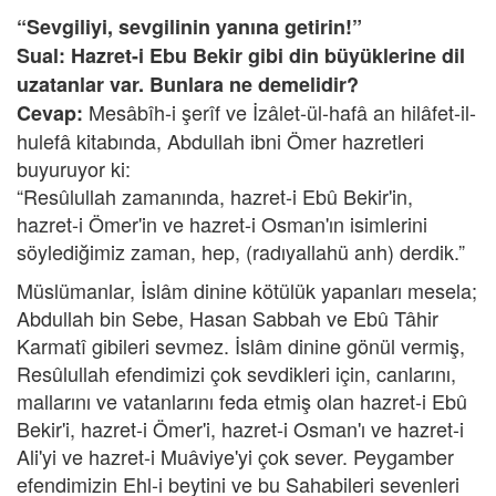
“Sevgiliyi, sevgilinin yanına getirin!”
Sual: Hazret-i Ebu Bekir gibi din büyüklerine dil
uzatanlar var. Bunlara ne demelidir?
Mesâbîh-i şerîf ve İzâlet-ül-hafâ an hilâfet-il-
Cevap:
hulefâ kitabında, Abdullah ibni Ömer hazretleri
buyuruyor ki:
“Resûlullah zamanında, hazret-i Ebû Bekir'in,
hazret-i Ömer'in ve hazret-i Osman'ın isimlerini
söylediğimiz zaman, hep, (radıyallahü anh) derdik.”
Müslümanlar, İslâm dinine kötülük yapanları mesela;
Abdullah bin Sebe, Hasan Sabbah ve Ebû Tâhir
Karmatî gibileri sevmez. İslâm dinine gönül vermiş,
Resûlullah efendimizi çok sevdikleri için, canlarını,
mallarını ve vatanlarını feda etmiş olan hazret-i Ebû
Bekir'i, hazret-i Ömer'i, hazret-i Osman'ı ve hazret-i
Ali'yi ve hazret-i Muâviye'yi çok sever. Peygamber
efendimizin Ehl-i beytini ve bu Sahabileri sevenleri