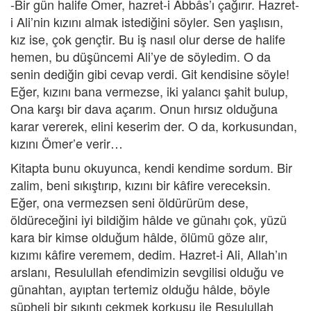
-Bir gün halife Ömer, hazret-i Abbâs’ı çağırır. Hazret-
i Ali’nin kızını almak istediğini söyler. Sen yaşlısın,
kız ise, çok gençtir. Bu iş nasıl olur derse de halife
hemen, bu düşüncemi Ali’ye de söyledim. O da
senin dediğin gibi cevap verdi. Git kendisine söyle!
Eğer, kızını bana vermezse, iki yalancı şahit bulup,
Ona karşı bir dava açarım. Onun hırsız olduğuna
karar vererek, elini keserim der. O da, korkusundan,
kızını Ömer’e verir…
Kitapta bunu okuyunca, kendi kendime sordum. Bir
zalim, beni sıkıştırıp, kızını bir kâfire vereceksin.
Eğer, ona vermezsen seni öldürürüm dese,
öldüreceğini iyi bildiğim hâlde ve günahı çok, yüzü
kara bir kimse olduğum hâlde, ölümü göze alır,
kızımı kâfire veremem, dedim. Hazret-i Ali, Allah’ın
arslanı, Resulullah efendimizin sevgilisi olduğu ve
günahtan, ayıptan tertemiz olduğu hâlde, böyle
şüpheli bir sıkıntı çekmek korkusu ile Resulullah