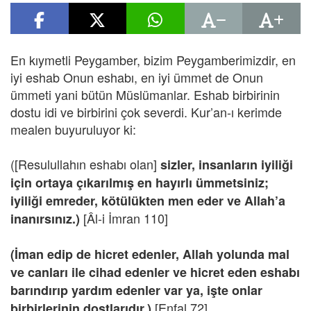
En kıymetli Peygamber, bizim Peygamberimizdir, en
iyi eshab Onun eshabı, en iyi ümmet de Onun
ümmeti yani bütün Müslümanlar. Eshab birbirinin
dostu idi ve birbirini çok severdi. Kur’an-ı kerimde
mealen buyuruluyor ki:
([Resulullahın eshabı olan]
sizler, insanların iyiliği
için ortaya çıkarılmış en hayırlı ümmetsiniz;
iyiliği emreder, kötülükten men eder ve Allah’a
[Âl-i İmran 110]
inanırsınız.)
(İman edip de hicret edenler, Allah yolunda mal
ve canları ile cihad edenler ve hicret eden eshabı
barındırıp yardım edenler var ya, işte onlar
[Enfal 72]
birbirlerinin dostlarıdır.)