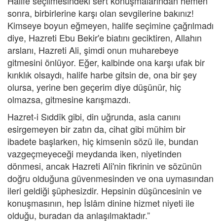
Halife seçilmesindeki sert konuşmalarından hemen
sonra, birbirlerine karşı olan sevgilerine bakınız!
Kimseye boyun eğmeyen, halife seçimine çağrılmadı
diye, Hazreti Ebu Bekir'e biatını geciktiren, Allahın
arslanı, Hazreti Ali, şimdi onun muharebeye
gitmesini önlüyor. Eğer, kalbinde ona karşı ufak bir
kırıklık olsaydı, halife harbe gitsin de, ona bir şey
olursa, yerine ben geçerim diye düşünür, hiç
olmazsa, gitmesine karışmazdı.
Hazret-i Sıddîk gibi, din uğrunda, asla canını
esirgemeyen bir zatın da, cihat gibi mühim bir
ibadete başlarken, hiç kimsenin sözü ile, bundan
vazgeçmeyeceği meydanda iken, niyetinden
dönmesi, ancak Hazreti Ali'nin fikrinin ve sözünün
doğru olduğuna güvenmesinden ve ona uymasından
ileri geldiği şüphesizdir. Hepsinin düşüncesinin ve
konuşmasının, hep İslâm dinine hizmet niyeti ile
olduğu, buradan da anlaşılmaktadır.”