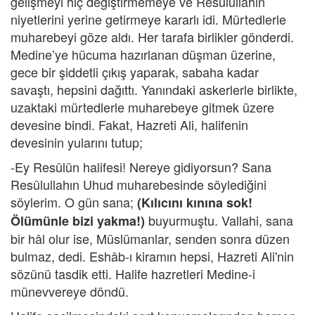
gelişmeyi hiç değiştirmemeye ve Resûlullahın
niyetlerini yerine getirmeye kararlı idi. Mürtedlerle
muharebeyi göze aldı. Her tarafa birlikler gönderdi.
Medine’ye hücuma hazırlanan düşman üzerine,
gece bir şiddetli çıkış yaparak, sabaha kadar
savaştı, hepsini dağıttı. Yanındaki askerlerle birlikte,
uzaktaki mürtedlerle muharebeye gitmek üzere
devesine bindi. Fakat, Hazreti Ali, halifenin
devesinin yularını tutup;
-Ey Resûlün halifesi! Nereye gidiyorsun? Sana
Resûlullahın Uhud muharebesinde söylediğini
söylerim. O gün sana;
(Kılıcını kınına sok!
buyurmuştu. Vallahi, sana
Ölümünle bizi yakma!)
bir hâl olur ise, Müslümanlar, senden sonra düzen
bulmaz, dedi. Eshâb-ı kiramın hepsi, Hazreti Ali'nin
sözünü tasdik etti. Halife hazretleri Medine-i
münevvereye döndü.