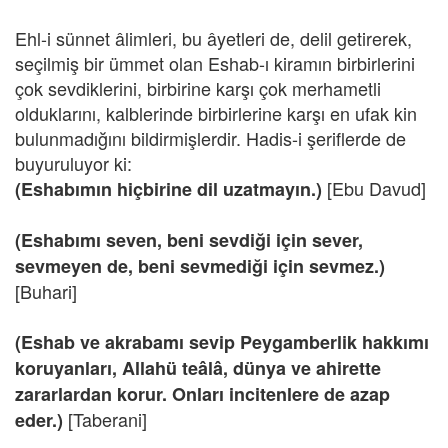
Ehl-i sünnet âlimleri, bu âyetleri de, delil getirerek,
seçilmiş bir ümmet olan Eshab-ı kiramın birbirlerini
çok sevdiklerini, birbirine karşı çok merhametli
olduklarını, kalblerinde birbirlerine karşı en ufak kin
bulunmadığını bildirmişlerdir. Hadis-i şeriflerde de
buyuruluyor ki:
[Ebu Davud]
(Eshabımın hiçbirine dil uzatmayın.)
(Eshabımı seven, beni sevdiği için sever,
sevmeyen de, beni sevmediği için sevmez.)
[Buhari]
(Eshab ve akrabamı sevip Peygamberlik hakkımı
koruyanları, Allahü teâlâ, dünya ve ahirette
zararlardan korur. Onları incitenlere de azap
[Taberani]
eder.)