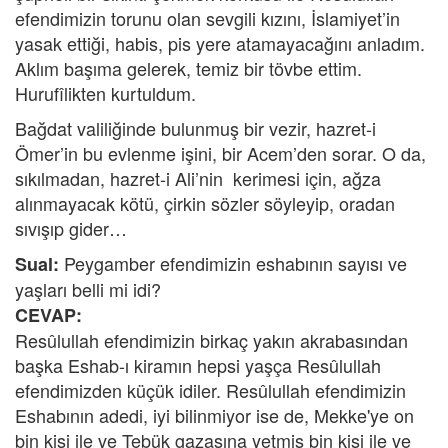
efendimizin torunu olan sevgili kızını, İslamiyet’in
yasak ettiği, habis, pis yere atamayacağını anladım.
Aklım başıma gelerek, temiz bir tövbe ettim.
Hurufîlikten kurtuldum.
Bağdat valiliğinde bulunmuş bir vezir, hazret-i
Ömer’in bu evlenme işini, bir Acem’den sorar. O da,
sıkılmadan, hazret-i Ali’nin kerimesi için, ağza
alınmayacak kötü, çirkin sözler söyleyip, oradan
sıvışıp gider…
Peygamber efendimizin eshabının sayısı ve
Sual:
yaşları belli mi idi?
CEVAP:
Resûlullah efendimizin birkaç yakın akrabasından
başka Eshab-ı kiramın hepsi yaşça Resûlullah
efendimizden küçük idiler. Resûlullah efendimizin
Eshabının adedi, iyi bilinmiyor ise de, Mekke'ye on
bin kişi ile ve Tebük gazasına yetmiş bin kişi ile ve