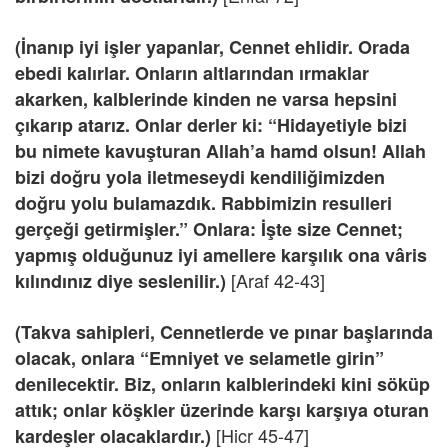
(İnanıp iyi işler yapanlar, Cennet ehlidir. Orada
ebedi kalırlar. Onların altlarından ırmaklar
akarken, kalblerinde kinden ne varsa hepsini
çıkarıp atarız. Onlar derler ki: “Hidayetiyle bizi
bu nimete kavuşturan Allah’a hamd olsun! Allah
bizi doğru yola iletmeseydi kendiliğimizden
doğru yolu bulamazdık. Rabbimizin resulleri
gerçeği getirmişler.” Onlara: İşte size Cennet;
yapmış olduğunuz iyi amellere karşılık ona vâris
[Araf 42-43]
kılındınız diye seslenilir.)
(Takva sahipleri, Cennetlerde ve pınar başlarında
olacak, onlara “Emniyet ve selametle girin”
denilecektir. Biz, onların kalblerindeki kini söküp
attık; onlar köşkler üzerinde karşı karşıya oturan
[Hicr 45-47]
kardeşler olacaklardır.)