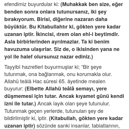
efendimiz buyurdular ki:
(Muhakkak ben size, eğer
benden sonra onlara tutunursanız, iki şey
bırakıyorum. Birisi, diğerine nazaran daha
büyüktür. Bu Kitabullahtır ki, gökten yere kadar
uzanan iptir. İkincisi, ıtrem olan ehl-i beytimdir.
Asla birbirlerinden ayrılmazlar. Ta ki benim
havuzuma ulaşırlar. Siz de, o ikisinden yana ne
yol ile halef olursunuz nazar ediniz.)
Tayyibî hazretleri buyurmuşlar ki; “Bir şeye
tutunmak, ona bağlanmak, onu korumakla olur.
Allahü teâlâ Hac sûresi 65. âyetinde mealen
buyurur:
(Elbette Allahü teâlâ semayı, yere
düşmemesi için tutar. Ancak kıyamet günü kendi
Ancak layık olan şeye tutunulur.
izni ile tutar.)
Tutunmak geçen yerlerde, tutunulan şey de
bildirilmiştir ki, iptir.
(Kitabullah, gökten yere kadar
sözünde sanki insanlar, tabiatlarının,
uzanan iptir)