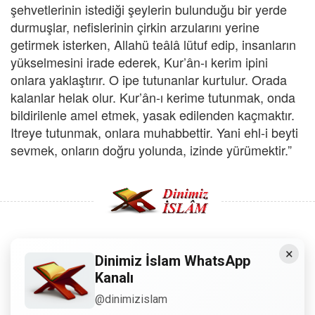
şehvetlerinin istediği şeylerin bulunduğu bir yerde
durmuşlar, nefislerinin çirkin arzularını yerine
getirmek isterken, Allahü teâlâ lütuf edip, insanların
yükselmesini irade ederek, Kur’ân-ı kerim ipini
onlara yaklaştırır. O ipe tutunanlar kurtulur. Orada
kalanlar helak olur. Kur’ân-ı kerime tutunmak, onda
bildirilenle amel etmek, yasak edilenden kaçmaktır.
Itreye tutunmak, onlara muhabbettir. Yani ehl-i beyti
sevmek, onların doğru yolunda, izinde yürümektir.”
×
Copyright © 2008 - Dinimiz İslam. Her Hakkı Saklıdır.
Dinimiz İslam WhatsApp
Kanalı
Sitemizdeki bilgiler, bütün insanların istifadesi için
@dinimizislam
hazırlanmıştır. Orijinaline sadık kalmak şartıyla, izin