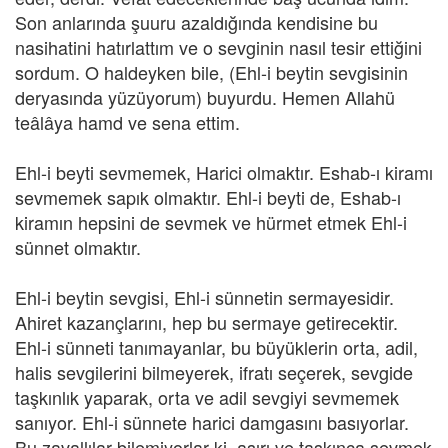
Son anlarında şuuru azaldığında kendisine bu
nasihatini hatırlattım ve o sevginin nasıl tesir ettiğini
sordum. O haldeyken bile, (Ehl-i beytin sevgisinin
deryasında yüzüyorum) buyurdu. Hemen Allahü
teâlâya hamd ve sena ettim.
Ehl-i beyti sevmemek, Harici olmaktır. Eshab-ı kiramı
sevmemek sapık olmaktır. Ehl-i beyti de, Eshab-ı
kiramın hepsini de sevmek ve hürmet etmek Ehl-i
sünnet olmaktır.
Ehl-i beytin sevgisi, Ehl-i sünnetin sermayesidir.
Ahiret kazançlarını, hep bu sermaye getirecektir.
Ehl-i sünneti tanımayanlar, bu büyüklerin orta, adil,
halis sevgilerini bilmeyerek, ifratı seçerek, sevgide
taşkınlık yaparak, orta ve adil sevgiyi sevmemek
sanıyor. Ehl-i sünnete harici damgasını basıyorlar.
Bu zavallılar bilemiyorlar ki, aşırı ve taşkınca sevmek