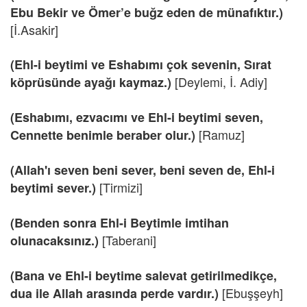
Ebu Bekir ve Ömer’e buğz eden de münafıktır.)
[İ.Asakir]
(Ehl-i beytimi ve Eshabımı çok sevenin, Sırat
[Deylemi, İ. Adiy]
köprüsünde ayağı kaymaz.)
(Eshabımı, ezvacımı ve Ehl-i beytimi seven,
[Ramuz]
Cennette benimle beraber olur.)
(Allah'ı seven beni sever, beni seven de, Ehl-i
[Tirmizi]
beytimi sever.)
(Benden sonra Ehl-i Beytimle imtihan
[Taberani]
olunacaksınız.)
(Bana ve Ehl-i beytime salevat getirilmedikçe,
[Ebuşşeyh]
dua ile Allah arasında perde vardır.)