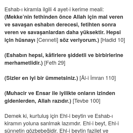
Eshab-ı kiramla ilgili 4 ayet-i kerime meali:
(Mekke’nin fethinden önce Allah için mal veren
ve savaşan eshabın derecesi, fetihten sonra
veren ve savaşanlardan daha yüksektir. Hepsi
[Cenneti]
[Hadid 10]
için hüsnayı
söz veriyorum.)
(Eshabın hepsi, kâfirlere şiddetli ve birbirlerine
[Feth 29]
merhametlidir.)
[Âl-i İmran 110]
(Sizler en iyi bir ümmetsiniz.)
(Muhacir ve Ensar ile iyilikte onların izinden
[Tevbe 100]
gidenlerden, Allah razıdır.)
Demek ki, kurtuluş için Ehl-i beytin ve Eshab-ı
kiramın yoluna sarılmak lazımdır. Ehl-i beyt, Ehl-i
sünnetin gözbebeğidir. Ehl-i beytin fazilet ve