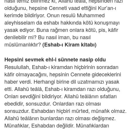
nasıl temiz bilinmez ki, Allahü teâlâ, hepsinden razı
olduğunu, hepsine Cenneti vaad ettiğini Kur’an-ı
kerimde bildiriyor. Onun resulü Muhammed
aleyhisselam da eshabı hakkında kötü konuşmayı
yasak ediyor. Buna rağmen onlara kötü, pis, kâfir
denilebilir mi? Bu nasıl iman, bu nasıl
müslümanlıktır?
(Eshab-ı Kiram kitabı)
Hepsini sevmek ehl-i sünnete nasip oldu
Resulullah, Eshab-ı kiramdan hiçbirinin sonradan
kâfir olmayacağını, hepsinin Cennete gideceklerini
haber verdi. Herhangi birine dil uzatmamızı yasak
etti. Allahü teâlâ, Eshab-ı kiramdan razı olduğunu,
Onları sevdiğini bildiriyor. Allahü teâlânın sıfatları
ebedidir, sonsuzdur. Onlardan razı olması
sonsuzdur. Eshabdan hiçbiri mürted, münafık olmaz.
Allahü teâlânın bunlardan razı olması değişmez.
Münafıklar, Eshabdan değildir. Münafıklardan