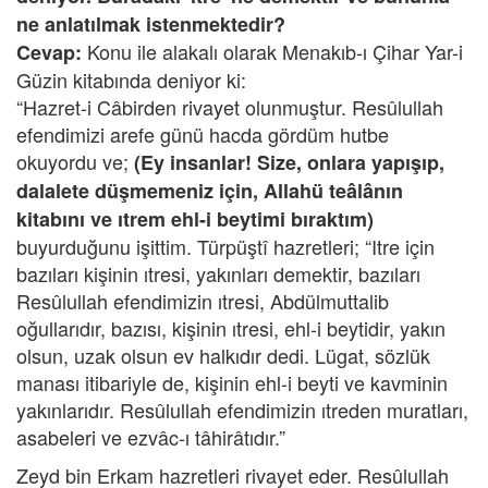
ne anlatılmak istenmektedir?
Konu ile alakalı olarak Menakıb-ı Çihar Yar-i
Cevap:
Güzin kitabında deniyor ki:
“Hazret-i Câbirden rivayet olunmuştur. Resûlullah
efendimizi arefe günü hacda gördüm hutbe
okuyordu ve;
(Ey insanlar! Size, onlara yapışıp,
dalalete düşmemeniz için, Allahü teâlânın
kitabını ve ıtrem ehl-i beytimi bıraktım)
buyurduğunu işittim. Türpüştî hazretleri; “Itre için
bazıları kişinin ıtresi, yakınları demektir, bazıları
Resûlullah efendimizin ıtresi, Abdülmuttalib
oğullarıdır, bazısı, kişinin ıtresi, ehl-i beytidir, yakın
olsun, uzak olsun ev halkıdır dedi. Lügat, sözlük
manası itibariyle de, kişinin ehl-i beyti ve kavminin
yakınlarıdır. Resûlullah efendimizin ıtreden muratları,
asabeleri ve ezvâc-ı tâhirâtıdır.”
Zeyd bin Erkam hazretleri rivayet eder. Resûlullah