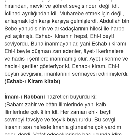
hırsından, mevki ve şöhret sevgisinden değil idi.
İctihad ayrılığından idi. Muharebe etmek için değil,
anlaşmak için karşı karşıya gelmişlerdi. Abdullah bin
Sebe yahudisinin ve arkadaşlarının hilesi ile harbe
yol açılmıştı. Eshab-ı kiramın hepsi, Ehl-i beyti
seviyordu. Buna inanmayanlar, yani Eshab-ı kiramı
Ehl-i beyte düşman zan edenler, âyet-i kerimelere
ve hadis-i şeriflere inanmamış olur. Âyet-i kerime ve
hadis-i şerifler gösteriyor ki, Eshab-ı kiram, Ehl-i
beytin sevgisini, imanlarının sermayesi edinmişlerdi.
(Eshab-ı Kiram kitabı)
hazretleri buyurdu ki:
İmam-ı Rabbani
(Babam zahir ve bâtın ilimlerinde yani kalb
ilimlerinde çok âlim idi. Her zaman ehl-i beyti
sevmeyi tavsiye ve teşvik buyururdu. Bu sevgi
insanın son nefeste imanla gitmesine çok yardım
eder, derdi. Vefat edeceklerinde baş ucunda idim.