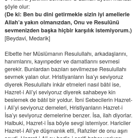
şöyle olur:
(De ki: Ben bu dini getirmekle sizin iyi amellerle
Allah’a yakın olmanızdan, Onu ve Resulünü
sevmenizden başka hiçbir karşılık istemiyorum.)
[Beydavi, Medarik]
Elbette her Müslümanın Resulullahı, arkadaşlarını,
hanımlarını, kayınpeder ve damatlarını sevmesi
gerekir. Bunlardan bazıları sevilmezse Resulullahı
sevmek yalan olur. Hristiyanların İsa’yı seviyoruz
diyerek Resulullahı inkâr etmeleri nasıl bâtıl ise,
Hazret-i Ali’yi seviyoruz diyerek sahabeye kin
beslemek de bâtıl bir yoldur. İbni Sebecilerin Hazret-
i Ali’yi seviyoruz demeleri, Hristiyanların Hazret-i
İsa’yı seviyoruz demelerine benzer. İsa, ilah diyorlar.
Halbuki, Hazret-i İsa böyle sevgi istemiyor. Hariciler
Hazret-i Ali’ye düşmanlık etti, Rafıziler de onu aşırı