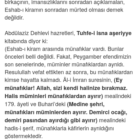
birkaçının, imansızlıklarını sonradan açıklamaları,
Eshab-ı kiramın sonradan mürted olması demek
değildir.
Abdülaziz Dehlevi hazretleri,
Tuhfe-i isna aşeriyye
kitabında diyor ki:
(Eshab-ı kiram arasında münafıklar vardı. Bunlar
önceleri belli değildi. Fakat, Peygamber efendimizin
son senelerinde, müminler münafıklardan ayrıldı.
Resulullah vefat ettikten az sonra, bu münafıklardan
kimse hayatta kalmadı. Âl-i İmran suresinin,
(Ey
münafıklar! Allah, sizi kendi halinize bırakmaz.
mealindeki
Halis müminleri münafıklardan ayırır)
179. âyeti ve Buhari’deki
(Medine şehri,
münafıkları müminlerden ayırır. Demirci ocağı,
mealindeki
demiri pasından ayırdığı gibi ayırır)
hadis-i şerif, münafıklarla kâfirlerin ayrıldığını
göstermektedir.