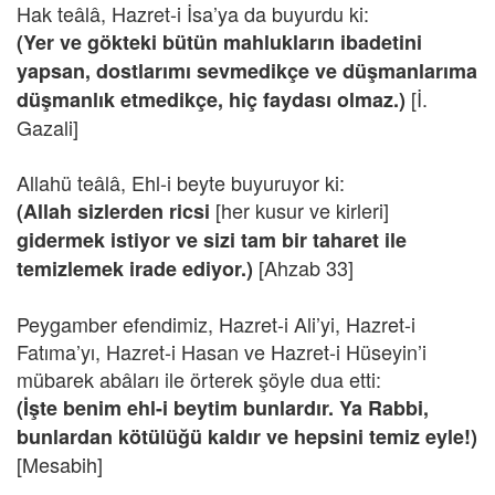
Hak teâlâ, Hazret-i İsa’ya da buyurdu ki:
(Yer ve gökteki bütün mahlukların ibadetini
yapsan, dostlarımı sevmedikçe ve düşmanlarıma
[İ.
düşmanlık etmedikçe, hiç faydası olmaz.)
Gazali]
Allahü teâlâ, Ehl-i beyte buyuruyor ki:
[her kusur ve kirleri]
(Allah sizlerden ricsi
gidermek istiyor ve sizi tam bir taharet ile
[Ahzab 33]
temizlemek irade ediyor.)
Peygamber efendimiz, Hazret-i Ali’yi, Hazret-i
Fatıma’yı, Hazret-i Hasan ve Hazret-i Hüseyin’i
mübarek abâları ile örterek şöyle dua etti:
(İşte benim ehl-i beytim bunlardır. Ya Rabbi,
bunlardan kötülüğü kaldır ve hepsini temiz eyle!)
[Mesabih]