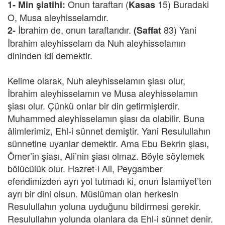
Onun taraftarı (
15) Buradaki
1- Min şiatihi:
Kasas
O, Musa aleyhisselamdır.
İbrahim de, onun taraftarıdır.
83) Yani
2-
(Saffat
İbrahim aleyhisselam da Nuh aleyhisselamın
dininden idi demektir.
Kelime olarak, Nuh aleyhisselamın şiası olur,
İbrahim aleyhisselamın ve Musa aleyhisselamın
şiası olur. Çünkü onlar bir din getirmişlerdir.
Muhammed aleyhisselamın şiası da olabilir. Buna
âlimlerimiz, Ehl-i sünnet demiştir. Yani Resulullahın
sünnetine uyanlar demektir. Ama Ebu Bekrin şiası,
Ömer’in şiası, Ali’nin şiası olmaz. Böyle söylemek
bölücülük olur. Hazret-i Ali, Peygamber
efendimizden ayrı yol tutmadı ki, onun İslamiyet’ten
ayrı bir dini olsun. Müslüman olan herkesin
Resulullahın yoluna uyduğunu bildirmesi gerekir.
Resulullahın yolunda olanlara da Ehl-i sünnet denir.