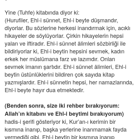
Yine (Tuhfe) kitabında diyor ki:
(Hurufiler, Ehl-i sünnet, Ehl-i beyte düşmandır,
diyorlar. Bu sözlerine herkesi inandırmak için, acıklı
hikayeler de söylüyorlar. Çirkin hikayelerin hepsi
yalan ve iftiradır. Ehl-i sünnet âlimleri sözbirliği ile
bildiriyorlar ki, Ehl-i beytin hepsini sevmek, kadın
erkek her müslümana farz ve lazımdır. Onları
sevmek imanın şartıdır. Ehl-i sünnet âlimleri, Ehl-i
beytin üstünlüklerini bildiren çok sayıda kitap
yazmışlardır. Ehl-i sünnetin hepsi, her namazlarında,
Ehl-i beyte hayır dua etmektedir.
(Benden sonra, size iki rehber bırakıyorum:
Allah’ın kitabını ve Ehl-i beytimi bırakıyorum)
hadis-i şerifi gösteriyor ki, Kur’an-ı kerimin bir
kısmına inanıp, başka yerlerine inanmamak fayda
vermediği gibi, Ehl-i beytin bir kısmına inanıp