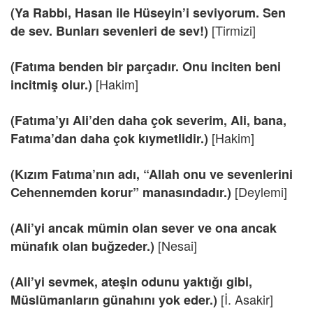
(Ya Rabbi, Hasan ile Hüseyin’i seviyorum. Sen
[Tirmizi]
de sev. Bunları sevenleri de sev!)
(Fatıma benden bir parçadır. Onu inciten beni
[Hakim]
incitmiş olur.)
(Fatıma’yı Ali’den daha çok severim, Ali, bana,
[Hakim]
Fatıma’dan daha çok kıymetlidir.)
(Kızım Fatıma’nın adı, “Allah onu ve sevenlerini
[Deylemi]
Cehennemden korur” manasındadır.)
(Ali’yi ancak mümin olan sever ve ona ancak
[Nesai]
münafık olan buğzeder.)
(Ali’yi sevmek, ateşin odunu yaktığı gibi,
[İ. Asakir]
Müslümanların günahını yok eder.)