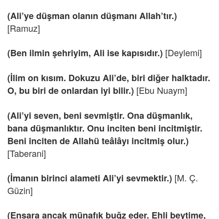
(Ali’ye düşman olanın düşmanı Allah’tır.)
[Ramuz]
[Deylemi]
(Ben ilmin şehriyim, Ali ise kapısıdır.)
(İlim on kısım. Dokuzu Ali’de, biri diğer halktadır.
[Ebu Nuaym]
O, bu biri de onlardan iyi bilir.)
(Ali’yi seven, beni sevmiştir. Ona düşmanlık,
bana düşmanlıktır. Onu inciten beni incitmiştir.
Beni inciten de Allahü teâlâyı incitmiş olur.)
[Taberani]
[M. Ç.
(İmanın birinci alameti Ali’yi sevmektir.)
Güzin]
(Ensara ancak münafık buğz eder. Ehli beytime,