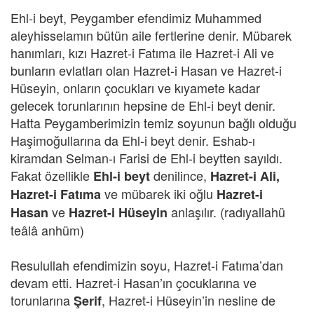
Ehl-i beyt, Peygamber efendimiz Muhammed
aleyhisselamın bütün aile fertlerine denir. Mübarek
hanımları, kızı Hazret-i Fatıma ile Hazret-i Ali ve
bunların evlatları olan Hazret-i Hasan ve Hazret-i
Hüseyin, onların çocukları ve kıyamete kadar
gelecek torunlarının hepsine de Ehl-i beyt denir.
Hatta Peygamberimizin temiz soyunun bağlı olduğu
Haşimoğullarına da Ehl-i beyt denir. Eshab-ı
kiramdan Selman-ı Farisi de Ehl-i beytten sayıldı.
Fakat özellikle
denilince,
Ehl-i beyt
Hazret-i Ali,
ve mübarek iki oğlu
Hazret-i Fatıma
Hazret-i
ve
anlaşılır. (radıyallahü
Hasan
Hazret-i Hüseyin
teâlâ anhüm)
Resulullah efendimizin soyu, Hazret-i Fatıma’dan
devam etti. Hazret-i Hasan’ın çocuklarına ve
torunlarına
, Hazret-i Hüseyin’in nesline de
Şerif