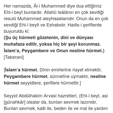
Her namazda, Âl-i Muhammed diye dua ettiğimiz
Ehl-i beyt bunlardır. Allahü teâlânın en çok sevdiği
resulü Muhammed aleyhisselamdır. Onun da en çok
sevdiği Ehl-i beyti ve Eshabıdır. Hadis-i şeriflerde
buyuruldu ki:
(Şu üç hürmeti gözetenin, dini ve dünyası
muhafaza edilir, yoksa hiç bir şeyi korunmaz.
İslam’a, Peygambere ve Onun nesline hürmet.)
[Taberani]
[
, Dinin emirlerine riayet etmektir,
İslam’a hürmet
, sünnetine uymaktır,
Peygambere hürmet
nesline
seyyidlere, şeriflere hürmettir.]
hürmet
Seyyid Abdülhakim Arvasi hazretleri, (Ehl-i beyt, asi
[günahkâr] olsalar da, bunları sevmek lazımdır.
Bunları sevmek, kalb ile, beden ile ve mal ile yardım