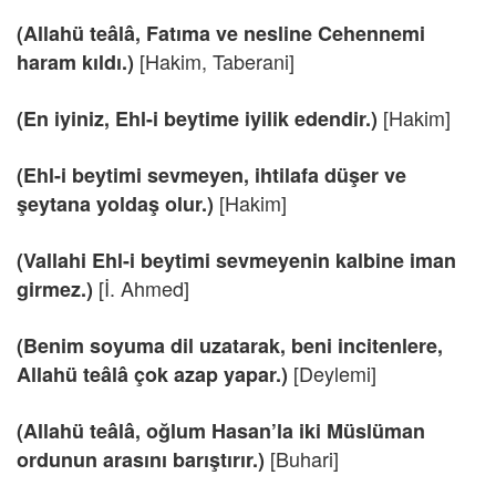
(Allahü teâlâ, Fatıma ve nesline Cehennemi
[Hakim, Taberani]
haram kıldı.)
[Hakim]
(En iyiniz, Ehl-i beytime iyilik edendir.)
(Ehl-i beytimi sevmeyen, ihtilafa düşer ve
[Hakim]
şeytana yoldaş olur.)
(Vallahi Ehl-i beytimi sevmeyenin kalbine iman
[İ. Ahmed]
girmez.)
(Benim soyuma dil uzatarak, beni incitenlere,
[Deylemi]
Allahü teâlâ çok azap yapar.)
(Allahü teâlâ, oğlum Hasan’la iki Müslüman
[Buhari]
ordunun arasını barıştırır.)