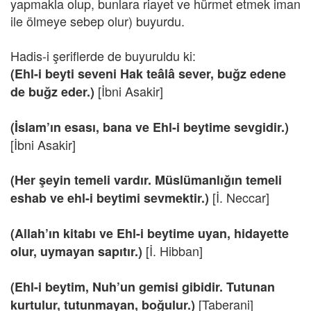
yapmakla olup, bunlara riayet ve hürmet etmek iman
ile ölmeye sebep olur) buyurdu.
Hadis-i şeriflerde de buyuruldu ki:
(Ehl-i beyti seveni Hak teâlâ sever, buğz edene
[İbni Asakir]
de buğz eder.)
(İslam’ın esası, bana ve Ehl-i beytime sevgidir.)
[İbni Asakir]
(Her şeyin temeli vardır. Müslümanlığın temeli
[İ. Neccar]
eshab ve ehl-i beytimi sevmektir.)
(Allah’ın kitabı ve Ehl-i beytime uyan, hidayette
[İ. Hibban]
olur, uymayan sapıtır.)
(Ehl-i beytim, Nuh’un gemisi gibidir. Tutunan
[Taberani]
kurtulur, tutunmayan, boğulur.)