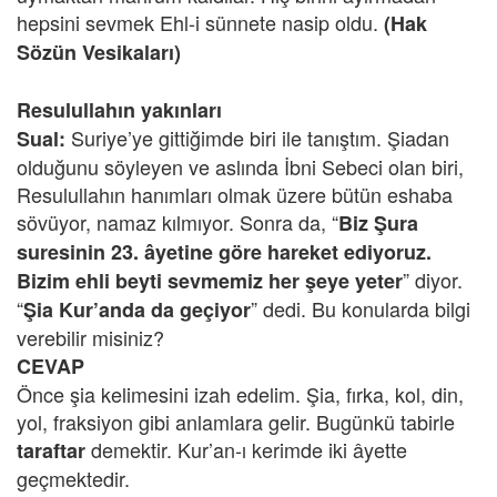
hepsini sevmek Ehl-i sünnete nasip oldu.
(Hak
Sözün Vesikaları)
Resulullahın yakınları
Suriye’ye gittiğimde biri ile tanıştım. Şiadan
Sual:
olduğunu söyleyen ve aslında İbni Sebeci olan biri,
Resulullahın hanımları olmak üzere bütün eshaba
sövüyor, namaz kılmıyor. Sonra da, “
Biz Şura
suresinin 23. âyetine göre hareket ediyoruz.
” diyor.
Bizim ehli beyti sevmemiz her şeye yeter
“
” dedi. Bu konularda bilgi
Şia Kur’anda da geçiyor
verebilir misiniz?
CEVAP
Önce şia kelimesini izah edelim. Şia, fırka, kol, din,
yol, fraksiyon gibi anlamlara gelir. Bugünkü tabirle
demektir. Kur’an-ı kerimde iki âyette
taraftar
geçmektedir.