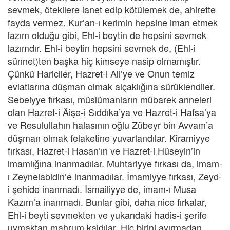
sevmek, ötekilere lanet edip kötülemek de, ahirette
fayda vermez. Kur’an-ı kerimin hepsine iman etmek
lazım olduğu gibi, Ehl-i beytin de hepsini sevmek
lazımdır. Ehl-i beytin hepsini sevmek de, (Ehl-i
sünnet)ten başka hiç kimseye nasip olmamıştır.
Çünkü Hariciler, Hazret-i Ali’ye ve Onun temiz
evlatlarına düşman olmak alçaklığına sürüklendiler.
Sebeiyye fırkası, müslümanların mübarek anneleri
olan Hazret-i Âişe-i Sıddıka’ya ve Hazret-i Hafsa’ya
ve Resulullahın halasının oğlu Zübeyr bin Avvam’a
düşman olmak felaketine yuvarlandılar. Kiramiyye
fırkası, Hazret-i Hasan’ın ve Hazret-i Hüseyin’in
imamlığına inanmadılar. Muhtariyye fırkası da, imam-
ı Zeynelabidin’e inanmadılar. İmamiyye fırkası, Zeyd-
i şehide inanmadı. İsmailiyye de, imam-ı Musa
Kazım’a inanmadı. Bunlar gibi, daha nice fırkalar,
Ehl-i beyti sevmekten ve yukarıdaki hadis-i şerife
uymaktan mahrum kaldılar. Hiç birini ayırmadan