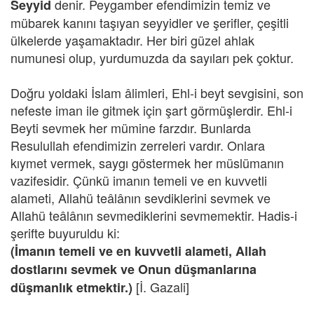
denir. Peygamber efendimizin temiz ve
Seyyid
mübarek kanını taşıyan seyyidler ve şerifler, çeşitli
ülkelerde yaşamaktadır. Her biri güzel ahlak
numunesi olup, yurdumuzda da sayıları pek çoktur.
Doğru yoldaki İslam âlimleri, Ehl-i beyt sevgisini, son
nefeste iman ile gitmek için şart görmüşlerdir. Ehl-i
Beyti sevmek her mümine farzdır. Bunlarda
Resulullah efendimizin zerreleri vardır. Onlara
kıymet vermek, saygı göstermek her müslümanın
vazifesidir. Çünkü imanın temeli ve en kuvvetli
alameti, Allahü teâlânın sevdiklerini sevmek ve
Allahü teâlânın sevmediklerini sevmemektir. Hadis-i
şerifte buyuruldu ki:
(İmanın temeli ve en kuvvetli alameti, Allah
dostlarını sevmek ve Onun düşmanlarına
[İ. Gazali]
düşmanlık etmektir.)