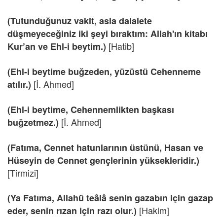
(Tutunduğunuz vakit, asla dalalete
düşmeyeceğiniz iki şeyi bıraktım: Allah'ın kitabı
[Hatib]
Kur’an ve Ehl-i beytim.)
(Ehl-i beytime buğzeden, yüzüstü Cehenneme
[İ. Ahmed]
atılır.)
(Ehl-i beytime, Cehennemlikten başkası
[İ. Ahmed]
buğzetmez.)
(Fatıma, Cennet hatunlarının üstünü, Hasan ve
Hüseyin de Cennet gençlerinin yüksekleridir.)
[Tirmizi]
(Ya Fatıma, Allahü teâlâ senin gazabın için gazap
[Hakim]
eder, senin rızan için razı olur.)