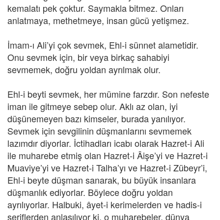
kemalatı pek çoktur. Saymakla bitmez. Onları
anlatmaya, methetmeye, insan gücü yetişmez.
İmam-ı Ali’yi çok sevmek, Ehl-i sünnet alametidir.
Onu sevmek için, bir veya birkaç sahabiyi
sevmemek, doğru yoldan ayrılmak olur.
Ehl-i beyti sevmek, her mümine farzdır. Son nefeste
iman ile gitmeye sebep olur. Aklı az olan, iyi
düşünemeyen bazı kimseler, burada yanılıyor.
Sevmek için sevgilinin düşmanlarını sevmemek
lazımdır diyorlar. İctihadları icabı olarak Hazret-i Ali
ile muharebe etmiş olan Hazret-i Âişe’yi ve Hazret-i
Muaviye’yi ve Hazret-i Talha’yı ve Hazret-i Zübeyr’i,
Ehl-i beyte düşman sanarak, bu büyük insanlara
düşmanlık ediyorlar. Böylece doğru yoldan
ayrılıyorlar. Halbuki, âyet-i kerimelerden ve hadis-i
şeriflerden anlaşılıyor ki, o muharebeler, dünya