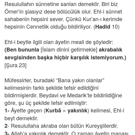
Resulullahın sünnetine sarılan demektir. Biri biz
Ömer’in şiasıyız dese bölücülük olur. Ehl-i sünnet
sahabenin hepsini sever. Çünkü Kur’an-ı kerimde
hepsinin Cennetlik olduğu bildiriliyor. (
10)
Hadid
Ehl-i beytle ilgili olan âyetin meali de şöyledir:
[İslam dinini getirmekle]
(Ben bununla
akrabalık
sevgisinden başka hiçbir karşılık istemiyorum.)
[Şura 23]
Müfessirler, buradaki “Bana yakın olanlar”
kelimesinin farklı şekilde tefsir edildiğini
bildirmişlerdir. Beydavi ve Medarik’te bildirildiğine
göre, şu üç şekilde tefsir edilmiştir:
Âyette geçen (
=
) kelimesi, Ehl-i
1-
Kurbâ
yakınlık
beyt demektir.
- Resulullaha akraba olan bütün Kureyşlilerdir.
2
Allah’a yakınlık demektir. O zaman âyetin manası
3-