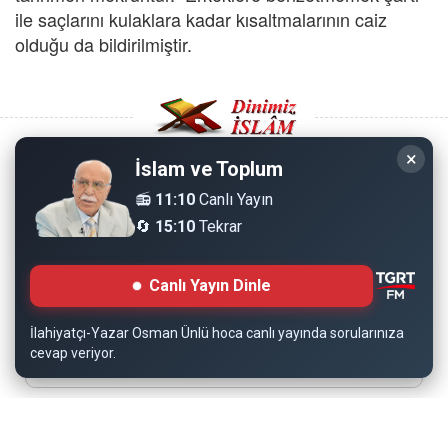
ile saçlarını kulaklara kadar kısaltmalarının caiz
olduğu da bildirilmiştir.
×
İslam ve Toplum
Copyright © 2008 - Dinimiz İslam. Her Hakkı Saklıdır.
📻
11:10
Canlı Yayın
🔄
15:10
Tekrar
Sitemizdeki bilgiler, bütün insanların istifadesi için
hazırlanmıştır. Orijinaline sadık kalmak şartıyla, izin
Canlı Yayın Dinle
almaya gerek kalmadan, herkes istediği gibi alıp istifade
edebilir.
İlahiyatçı-Yazar Osman Ünlü hoca canlı yayında sorularınıza
cevap veriyor.
Normal Siteyi Göster