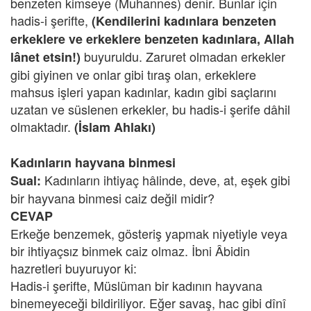
benzeten kimseye (Muhannes) denir. Bunlar için
hadis-i şerifte,
(Kendilerini kadınlara benzeten
erkeklere ve erkeklere benzeten kadınlara, Allah
buyuruldu. Zaruret olmadan erkekler
lânet etsin!)
gibi giyinen ve onlar gibi tıraş olan, erkeklere
mahsus işleri yapan kadınlar, kadın gibi saçlarını
uzatan ve süslenen erkekler, bu hadis-i şerife dâhil
olmaktadır.
(İslam Ahlakı)
Kadınların hayvana binmesi
Kadınların ihtiyaç hâlinde, deve, at, eşek gibi
Sual:
bir hayvana binmesi caiz değil midir?
CEVAP
Erkeğe benzemek, gösteriş yapmak niyetiyle veya
bir ihtiyaçsız binmek caiz olmaz. İbni Âbidin
hazretleri buyuruyor ki:
Hadis-i şerifte, Müslüman bir kadının hayvana
binemeyeceği bildiriliyor. Eğer savaş, hac gibi dînî