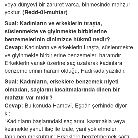
veya dünyevî bir zaruret varsa, binmesinde mahzur
yoktur.
(Redd-ül-muhtar)
Sual: Kadınların ve erkeklerin tıraşta,
süslenmekte ve giyinmekte birbirlerine
benzemelerinin dinimizce hükmü nedir?
Kadınların ve erkeklerin tıraşta, süslenmekte
Cevap:
ve giyinmekte birbirlerine benzemeleri haramdır.
Erkeklerin yanak üzerine saç uzatarak kadınlara
benzemelerinin haram olduğu, Hadîkada yazılıdır.
Sual: Kadınların, erkeklere benzemek niyeti
olmadan, saçlarını kısaltmalarında dinen bir
mahzur var mıdır?
Bu konuda Hamevî, Eşbâh şerhinde diyor
Cevap:
ki:
“Kadınların başlarındaki saçlarını, kazımakla veya
kesmekle yahut ilaç ile izale, yani yok etmeleri
tahrimen mekruhtur.” Erkeklere benzetmemek şartı