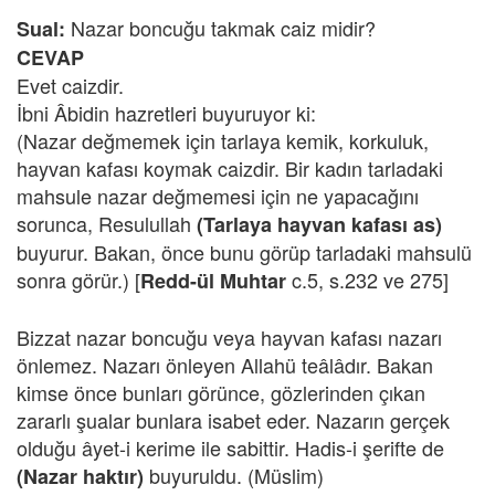
Nazar boncuğu takmak caiz midir?
Sual:
CEVAP
Evet caizdir.
İbni Âbidin hazretleri buyuruyor ki:
(Nazar değmemek için tarlaya kemik, korkuluk,
hayvan kafası koymak caizdir. Bir kadın tarladaki
mahsule nazar değmemesi için ne yapacağını
sorunca, Resulullah
(Tarlaya hayvan kafası as)
buyurur. Bakan, önce bunu görüp tarladaki mahsulü
sonra görür.) [
c.5, s.232 ve 275]
Redd-ül Muhtar
Bizzat nazar boncuğu veya hayvan kafası nazarı
önlemez. Nazarı önleyen Allahü teâlâdır. Bakan
kimse önce bunları görünce, gözlerinden çıkan
zararlı şualar bunlara isabet eder. Nazarın gerçek
olduğu âyet-i kerime ile sabittir. Hadis-i şerifte de
buyuruldu. (Müslim)
(Nazar haktır)