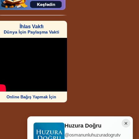
İhlas Vakfı
Dünya İçin Paylaşma Vakti
Online Bağış Yapmak İçin
×
Huzura Doğru
@osmanunluhuzuradogrutv
Ziyaretçi Sayısı
252.012.553