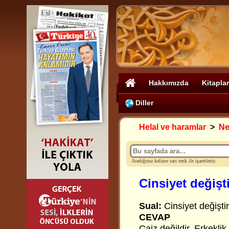
Hakkımızda
Kitaplar
Diller
Helal ve haramlar
>
Ne
Aradığınız kelime sarı renk ile işaretlenir.
Cinsiyet değişt
Sual:
Cinsiyet değişti
CEVAP
Caiz değildir. Erkeklik