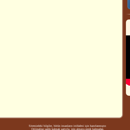
Sitemizdeki bilgiler, bütün insanların istifadesi için hazırlanmıştır.
Orijinaline sadık kalmak şartıyla, izin almaya gerek kalmadan,