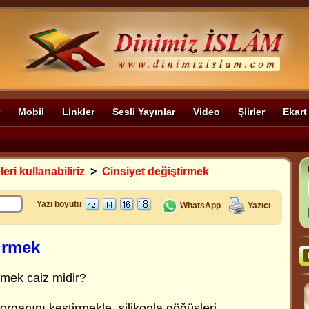
Mobil
Linkler
Sesli Yayınlar
Video
Şiirler
Ekart
leri kullanabiliriz
>
Cinsiyet değiştirmek
Yazı boyutu
WhatsApp
Yazıcı
irmek
rmek caiz midir?
 organını kestirmekle, silikonla göğüsleri