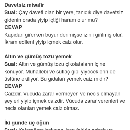
Davetsiz misafir
Çay daveti olan bir yere, tanıdık diye davetsiz
Sual:
gidenin orada yiyip içtiği haram olur mu?
CEVAP
Kapıdan girerken buyur denmişse izinli girilmiş olur.
İkram edileni yiyip içmek caiz olur.
Altın ve gümüş tozu yemek
Altın ve gümüş tozu çikolataların içine
Sual:
konuyor. Muhallebi ve sütlaç gibi yiyeceklerin de
üstüne ekiliyor. Bu gıdaları yemek caiz midir?
CEVAP
Caizdir. Vücuda zarar vermeyen ve necis olmayan
şeyleri yiyip içmek caizdir. Vücuda zarar verenleri ve
necis olanları yemek caiz olmaz.
İki günde üç öğün
Kefaretlere bakınca, hep fakirin sabah ve