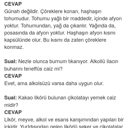
CEVAP
Günah değildir. Çöreklere konan, haşhaşın
tohumudur. Tohumu yağlı bir maddedir, içinde afyon
yoktur. Tohumundan, yağ da çıkarılır. Yağında da,
posasında da afyon yoktur. Haşhaşın afyon kısmı
kapsülünde olur. Bu kısmı da zaten çöreklere
konmaz.
Nezle olunca burnum tıkanıyor. Alkollü ilacın
Sual:
buharını teneffüs caiz mi?
CEVAP
Evet, ama alkolsüzü varsa daha uygun olur.
Kakao likörü bulunan çikolatayı yemek caiz
Sual:
midir?
CEVAP
Likör, meyve, alkol ve esans karışımından yapılan bir
içkidir. Yurtdışından gelen likörlü şeker ve çikolatalar