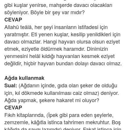
gibi kuşlar yenirse, mahşerde davacı olacakları
söyleniyor. Böyle bir şey var mıdır?
CEVAP
Allahü teâlâ, her şeyi insanların istifadesi için
yaratmıştır. Eti yenen kuşlar, kesilip yenildikleri için
davacı olmazlar. Hangi hayvan olursa olsun eziyet
etmek, eziyetle öldürmek haramdır. Dinimizin
yenmesini helâl kıldığı hayvanları kesmek eziyet
değildir, hiçbir hayvan bundan dolayı davacı olmaz.
Ağda kullanmak
(Ağdanın içinde, gıda olan şeker de olduğu
Sual:
için, kıl dökmede kullanılması caiz olmaz) deniyor.
Ağda yapmak, şekere hakaret mi oluyor?
CEVAP
Fıkıh kitaplarında, (İpek gibi para eden şeylerle,
zemzemle, kâğıtla istinca tahrimen mekruhtur. Boş
kâğıda da saygı lazımdır) deniyor. Fakat istinca için