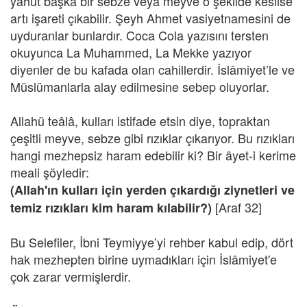
yahut başka bir sebze veya meyve o şekilde kesilse
artı işareti çıkabilir. Şeyh Ahmet vasiyetnamesini de
uyduranlar bunlardır. Coca Cola yazısını tersten
okuyunca La Muhammed, La Mekke yazıyor
diyenler de bu kafada olan cahillerdir. İslâmiyet’le ve
Müslümanlarla alay edilmesine sebep oluyorlar.
Allahü teâlâ, kulları istifade etsin diye, topraktan
çeşitli meyve, sebze gibi rızıklar çıkarıyor. Bu rızıkları
hangi mezhepsiz haram edebilir ki? Bir âyet-i kerime
meali şöyledir:
(Allah'ın kulları için yerden çıkardığı ziynetleri ve
[Araf 32]
temiz rızıkları kim haram kılabilir?)
Bu Selefiler, İbni Teymiyye’yi rehber kabul edip, dört
hak mezhepten birine uymadıkları için İslâmiyet'e
çok zarar vermişlerdir.