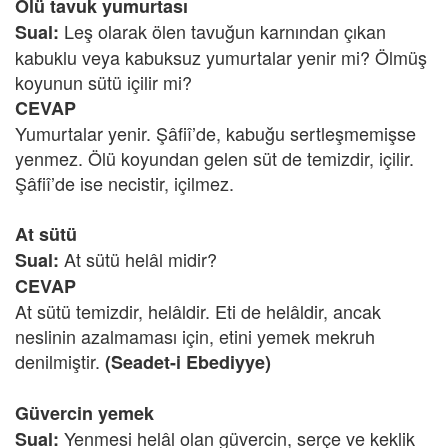
Ölü tavuk yumurtası
Leş olarak ölen tavuğun karnından çıkan
Sual:
kabuklu veya kabuksuz yumurtalar yenir mi? Ölmüş
koyunun sütü içilir mi?
CEVAP
Yumurtalar yenir. Şâfiî’de, kabuğu sertleşmemişse
yenmez. Ölü koyundan gelen süt de temizdir, içilir.
Şâfiî’de ise necistir, içilmez.
At sütü
At sütü helâl midir?
Sual:
CEVAP
At sütü temizdir, helâldir. Eti de helâldir, ancak
neslinin azalmaması için, etini yemek mekruh
denilmiştir.
(Seadet-i Ebediyye)
Güvercin yemek
Yenmesi helâl olan güvercin, serçe ve keklik
Sual: