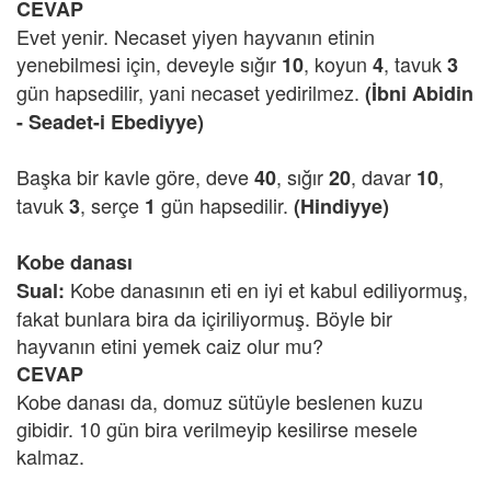
CEVAP
Evet yenir. Necaset yiyen hayvanın etinin
yenebilmesi için, deveyle sığır
, koyun
, tavuk
10
4
3
gün hapsedilir, yani necaset yedirilmez.
(İbni Abidin
- Seadet-i Ebediyye)
Başka bir kavle göre, deve
, sığır
, davar
,
40
20
10
tavuk
, serçe
gün hapsedilir.
3
1
(Hindiyye)
Kobe danası
Kobe danasının eti en iyi et kabul ediliyormuş,
Sual:
fakat bunlara bira da içiriliyormuş. Böyle bir
hayvanın etini yemek caiz olur mu?
CEVAP
Kobe danası da, domuz sütüyle beslenen kuzu
gibidir. 10 gün bira verilmeyip kesilirse mesele
kalmaz.