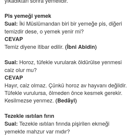
yıkadıktan sonra yemelidir.
Pis yemeği yemek
İki Müslümandan biri bir yemeğe pis, diğeri
Sual:
temizdir dese, o yemek yenir mi?
CEVAP
Temiz diyene itibar edilir.
(İbni Abidin)
Horoz, tüfekle vurularak öldürülse yenmesi
Sual:
caiz olur mu?
CEVAP
Hayır, caiz olmaz. Çünkü horoz av hayvanı değildir.
Tüfekle vurulursa, ölmeden önce kesmek gerekir.
Kesilmezse yenmez.
(Bedâyi)
Tezekle ısıtılan fırın
Tezekle ısıtılan fırında pişirilen ekmeği
Sual:
yemekte mahzur var mıdır?