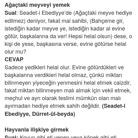
Ağaçtaki meyveyi yemek
: Seadet-i Ebediyye’de (Ağaçtaki meyve hediye
Sual
edilmez) deniyor, fakat mal sahibi, (Bahçeme gir,
istediğin kadar meyve ye, istediğin kadar al evine
götür, başkalarına da ver! Hepsi helal olsun) dese, o
kişi de yese, başkasına verse, evine götürse helal
olur mu?
CEVAP
Sadece yedikleri helal olur. Evine götürdükleri ve
başkalarına verdikleri helal olmaz, çünkü miktarı
bilinmeyen yiyeceğin yenmesini helal etmek caizdir,
fakat miktarı bilinmeyen malı almak için vekil etmek,
meçhul ve ayrı olarak teslimi mümkün olan malı
ayırmadan hediye etmek sahih değildir.
(Seadet-i
Ebediyye, Dürret-ül-beyda)
Hayvanla ilişkiye girmek
Koyun gibi eti yenen veya köpek gibi eti
Sual: