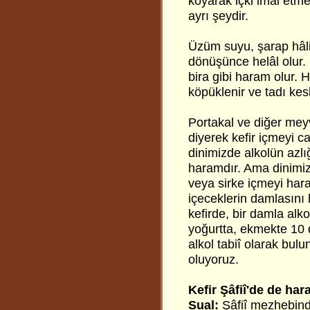
koyarak içki imal etme
ayrı şeydir.
Üzüm suyu, şarap hâli
dönüşünce helâl olur.
bira gibi haram olur. 
köpüklenir ve tadı kesk
Portakal ve diğer mey
diyerek kefir içmeyi c
dinimizde alkolün azlı
haramdır. Ama dinimiz
veya sirke içmeyi har
içeceklerin damlasını 
kefirde, bir damla al
yoğurtta, ekmekte 10 
alkol tabiî olarak bul
oluyoruz.
Kefir Şâfiî'de de har
Sual:
Şâfiî mezhebind