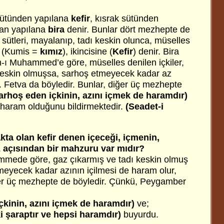
sütünden yapılana
kefir
, kısrak sütünden
dan yapılana
bira
denir. Bunlar dört mezhepte de
 sütleri, mayalanıp, tadı keskin olunca, müselles
ne (Kumis =
kımız
), ikincisine (
Kefir
) denir. Bira
m-ı Muhammed’e göre, müselles denilen içkiler,
keskin olmuşsa, sarhoş etmeyecek kadar az
. Fetva da böyledir. Bunlar, diğer üç mezhepte
rhoş eden içkinin, azını içmek de haramdır)
ın haram olduğunu bildirmektedir.
(Seadet-i
kta olan kefir denen içeceği, içmenin,
 açısından bir mahzuru var mıdır?
ede göre, gaz çıkarmış ve tadı keskin olmuş
tmeyecek kadar azının içilmesi de haram olur,
ğer üç mezhepte de böyledir. Çünkü, Peygamber
çkinin, azını içmek de haramdır)
ve;
i şaraptır ve hepsi haramdır)
buyurdu.