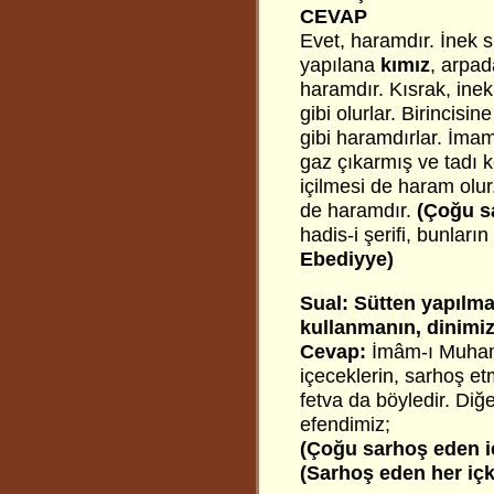
CEVAP
Evet, haramdır. İnek 
yapılana
kımız
, arpa
haramdır. Kısrak, inek
gibi olurlar. Birincisi
gibi haramdırlar. İma
gaz çıkarmış ve tadı 
içilmesi de haram olur
de haramdır.
(Çoğu sa
hadis-i şerifi, bunlar
Ebediyye)
Sual: Sütten yapılma
kullanmanın, dinimiz
Cevap:
İmâm-ı Muhamm
içeceklerin, sarhoş e
fetva da böyledir. Di
efendimiz;
(Çoğu sarhoş eden i
(Sarhoş eden her içk