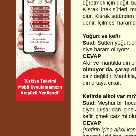
öğretmek için değil, bu
Kısrak, inek sütleri, m
olur. Kısrak sütünden
denir. İçilmesi haramd
Yoğurt ve kefir
Sual:
Sütten yoğurt ol
niye haram oluyor?
CEVAP
Akıl ve mantıkla din 
olmuyor da, şarap o
caiz değildir. Mantıkl
din ortaya çıkar.
Kefirde alkol var mı
Sual:
Meşhur bir hoc
diyor. Dışarıdan içine
kefir içmek caiz mi ol
CEVAP
(Kefirin içine alkol k