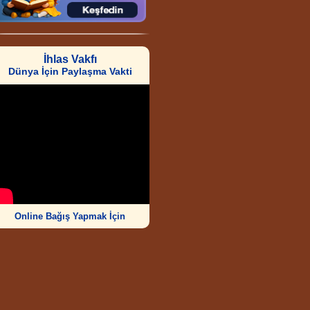
İhlas Vakfı
Dünya İçin Paylaşma Vakti
Online Bağış Yapmak İçin