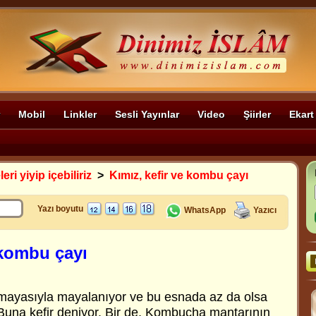
Mobil
Linkler
Sesli Yayınlar
Video
Şiirler
Ekart
eri yiyip içebiliriz
>
Kımız, kefir ve kombu çayı
Yazı boyutu
WhatsApp
Yazıcı
 kombu çayı
r mayasıyla mayalanıyor ve bu esnada az da olsa
 Buna kefir deniyor. Bir de, Kombucha mantarının