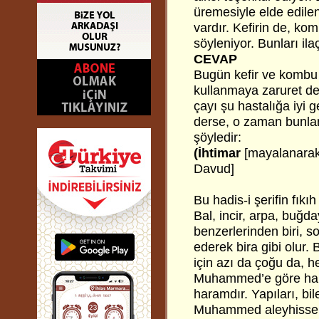
üremesiyle elde edile
vardır. Kefirin de, kom
söyleniyor. Bunları il
CEVAP
Bugün kefir ve kombu ç
kullanmaya zaruret de 
çayı şu hastalığa iyi g
derse, o zaman bunları
şöyledir:
(İhtimar
[mayalanarak 
Davud]
Bu hadis-i şerifin fıkı
Bal, incir, arpa, buğda
benzerlerinden biri, s
ederek bira gibi olur. 
için azı da çoğu da, he
Muhammed’e göre hara
haramdır. Yapıları, bi
Muhammed aleyhisselam