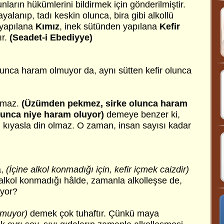
nların hükümlerini bildirmek için gönderilmiştir.
ayalanıp, tadı keskin olunca, bira gibi alkollü
 yapılana
Kımız
, inek sütünden yapılana
Kefir
ır.
(Seadet-i Ebediyye)
unca haram olmuyor da, aynı sütten kefir olunca
olmaz.
(Üzümden pekmez, sirke olunca haram
lunca niye haram oluyor)
demeye benzer ki,
a, kıyasla din olmaz. O zaman, insan sayısı kadar
?
a,
(İçine alkol konmadığı için, kefir içmek caizdir)
 alkol konmadığı hâlde, zamanla alkolleşse de,
uyor?
onmuyor)
demek çok tuhaftır. Çünkü maya