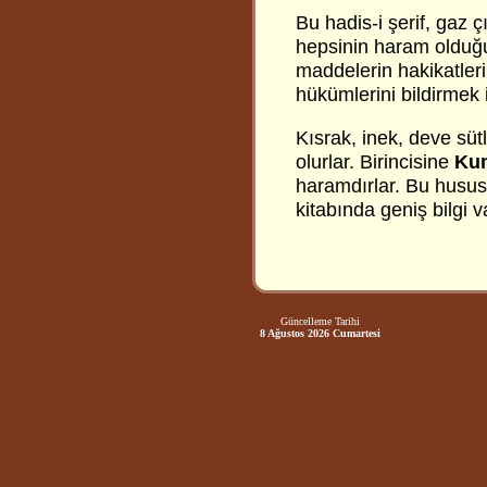
Bu hadis-i şerif, gaz 
hepsinin haram olduğ
maddelerin hakikatlerin
hükümlerini bildirmek i
Kısrak, inek, deve süt
olurlar. Birincisine
Ku
haramdırlar. Bu hususta
kitabında geniş bilgi v
Güncelleme Tarihi
8 Ağustos 2026 Cumartesi