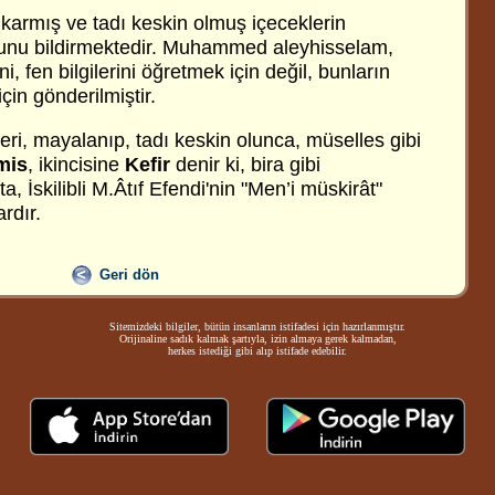
çıkarmış ve tadı keskin olmuş içeceklerin
unu bildirmektedir. Muhammed aleyhisselam,
i, fen bilgilerini öğretmek için değil, bunların
çin gönderilmiştir.
leri, mayalanıp, tadı keskin olunca, müselles gibi
mis
, ikincisine
Kefir
denir ki, bira gibi
, İskilibli M.Âtıf Efendi'nin "Men’i müskirât"
ardır.
Geri dön
Sitemizdeki bilgiler, bütün insanların istifadesi için hazırlanmıştır.
Orijinaline sadık kalmak şartıyla, izin almaya gerek kalmadan,
herkes istediği gibi alıp istifade edebilir.