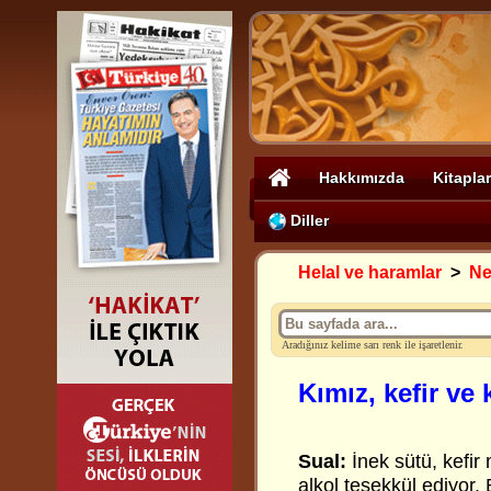
Hakkımızda
Kitaplar
Diller
Helal ve haramlar
>
Nel
Aradığınız kelime sarı renk ile işaretlenir.
Kımız, kefir ve
Sual:
İnek sütü, kefi
alkol teşekkül ediyor.