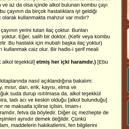
n ve az da olsa içinde alkol bulunan kombu çayı
bu çayının da birçok hastalıklara iyi geldiği
aç olarak kullanmakta mahzur var mıdır?
ayının yerini tutan ilaç çoktur. Bunları
yoktur. Eğer, salih bir doktor, (Kefir veya kombu
elir. Bu hastalık için mubah başka ilaç yoktur)
 kullanmak caiz olur. Bir hadis-i şerif meali
alkol teşekkül]
etmiş her içki haramdır.)
[Ebu
h kitaplarında nasıl açıklandığına bakalım:
y, mısır, darı, erik, kayısı, elma ve
oğuk suda durup ısıtılmasa da, alkol teşekkül
Bira, tadı acı ve keskin olduğu [alkol bulunduğu]
r ne maksatla içilirse içilsin, İmam-ı
mdır, fetva da böyledir. Diğer üç mezhepte de
leşimleri aynıdır demek değildir. Çünkü
, maddelerin hakikatlerini, fen bilgilerini