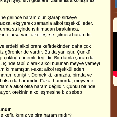
k ayrı şey, sıvı gıdaların zamanla alkolleşmesi
ne gelince haram olur. Şarap sirkeye
 Boza, ekşiyerek zamanla alkol teşekkül eder,
Hurma su içinde ısıtılmadan bırakılınca,
in olursa yani alkolleşirse içilmesi haramdır.
velerdeki alkol oranı kefirdekinden daha çok
aiz görenler de vardır. Bu da yanlıştır. Çünkü
ğı çokluğu önemli değildir. Bir damla şarap da
, içinde tabiî olarak alkol bulunan meyve yemeyi
am kılmamıştır. Fakat alkol teşekkül eden
haram etmiştir. Demek ki, kımızda, birada ve
kol olsa da haramdır. Fakat hamurda, meyvede,
damla alkol olsa haram değildir. Çünkü birinde
unuyor, ötekinin alkolleşmesine biz sebep
amdır
e kefir, kımız ve bira haram mıdır?