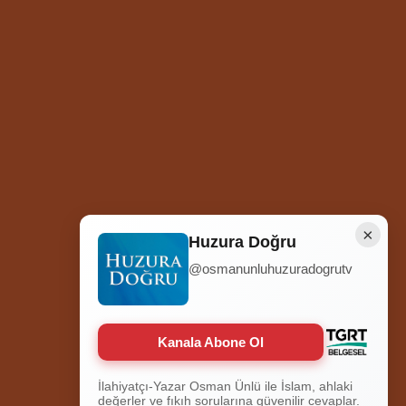
×
Huzura Doğru
@osmanunluhuzuradogrutv
Ziyaretçi Sayısı
252.012.535
Hosted by
İhlas Net
Kanala Abone Ol
İlahiyatçı-Yazar Osman Ünlü ile İslam, ahlaki
değerler ve fıkıh sorularına güvenilir cevaplar.