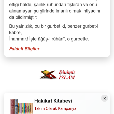
ettiği hâlde, şairlik ruhundan fışkıran ve önü
alınamayan şu şiirinde imanlı olmak ihtiyacını
da bildirmiştir:
Bu yalnızlık, bu bir gurbet ki, benzer gurbet-i
kabre,
İnanmak! İşte âğûş-i rûhânî, o gurbette.
Faideli Bilgiler
Copyright © 2008 - Dinimiz İslam. Her Hakkı Saklıdır.
×
Hakikat Kitabevi
Sitemizdeki bilgiler, bütün insanların istifadesi için
Takım Olarak Kampanya
hazırlanmıştır. Orijinaline sadık kalmak şartıyla, izin