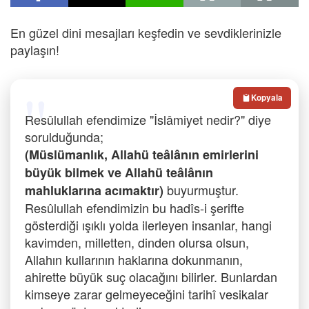
En güzel dini mesajları keşfedin ve sevdiklerinizle
paylaşın!
Kopyala
Resûlullah efendimize "İslâmiyet nedir?" diye
sorulduğunda;
(Müslümanlık, Allahü teâlânın emirlerini
büyük bilmek ve Allahü teâlânın
buyurmuştur.
mahluklarına acımaktır)
Resûlullah efendimizin bu hadîs-i şerifte
gösterdiği ışıklı yolda ilerleyen insanlar, hangi
kavimden, milletten, dinden olursa olsun,
Allahın kullarının haklarına dokunmanın,
ahirette büyük suç olacağını bilirler. Bunlardan
kimseye zarar gelmeyeceğini tarihî vesikalar