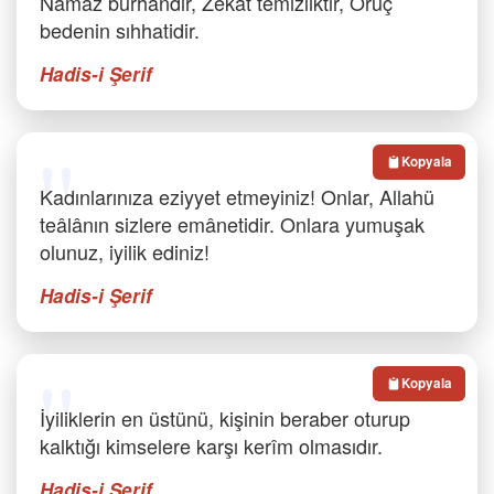
Namaz burhandır, Zekât temizliktir, Oruç
bedenin sıhhatidir.
Hadis-i Şerif
Kopyala
Kadınlarınıza eziyyet etmeyiniz! Onlar, Allahü
teâlânın sizlere emânetidir. Onlara yumuşak
olunuz, iyilik ediniz!
Hadis-i Şerif
Kopyala
İyiliklerin en üstünü, kişinin beraber oturup
kalktığı kimselere karşı kerîm olmasıdır.
Hadis-i Şerif