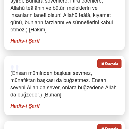
ayırdı. Bunlara sövenlere, iftira edenlere,
Allahü teâlânın ve bütün meleklerin ve
insanların laneti olsun! Allahü teâlâ, kıyamet
günü, bunların farzlarını ve sünnetlerini kabul
etmez.) [Hakim]
Hadis-i Şerif
Kopyala
(Ensarı müminden başkası sevmez,
münafıktan başkası da buğzetmez. Ensarı
seveni Allah da sever, onlara buğzedene Allah
da buğzeder.) [Buhari]
Hadis-i Şerif
Kopyala