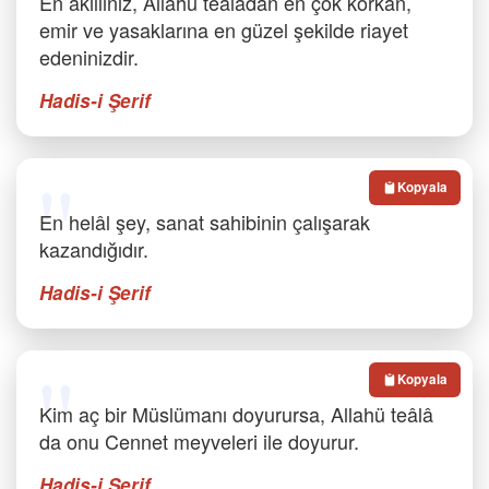
En akıllınız, Allahü teâlâdan en çok korkan,
emir ve yasaklarına en güzel şekilde riayet
edeninizdir.
Hadis-i Şerif
Kopyala
En helâl şey, sanat sahibinin çalışarak
kazandığıdır.
Hadis-i Şerif
Kopyala
Kim aç bir Müslümanı doyurursa, Allahü teâlâ
da onu Cennet meyveleri ile doyurur.
Hadis-i Şerif