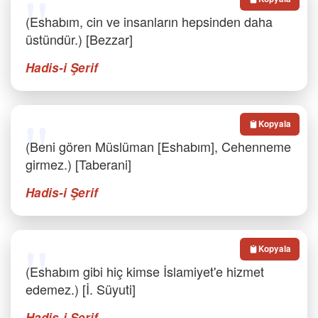
(Eshabım, cin ve insanların hepsinden daha
üstündür.) [Bezzar]
Hadis-i Şerif
Kopyala
(Beni gören Müslüman [Eshabım], Cehenneme
girmez.) [Taberani]
Hadis-i Şerif
Kopyala
(Eshabım gibi hiç kimse İslamiyet'e hizmet
edemez.) [İ. Süyuti]
Hadis-i Şerif