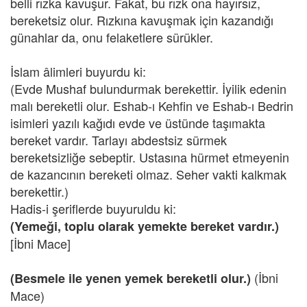
belli rızka kavuşur. Fakat, bu rızk ona hayırsız,
bereketsiz olur. Rızkına kavuşmak için kazandığı
günahlar da, onu felaketlere sürükler.
İslam âlimleri buyurdu ki:
(Evde Mushaf bulundurmak berekettir. İyilik edenin
malı bereketli olur. Eshab-ı Kehfin ve Eshab-ı Bedrin
isimleri yazılı kağıdı evde ve üstünde taşımakta
bereket vardır. Tarlayı abdestsiz sürmek
bereketsizliğe sebeptir. Ustasına hürmet etmeyenin
de kazancının bereketi olmaz. Seher vakti kalkmak
berekettir.)
Hadis-i şeriflerde buyuruldu ki:
(Yemeği, toplu olarak yemekte bereket vardır.)
[İbni Mace]
(İbni
(Besmele ile yenen yemek bereketli olur.)
Mace)