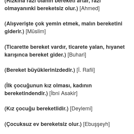
(Rızkına razı olanın bereketi artar, razı
[Ahmed]
olmayanınki bereketsiz olur.)
(Alışverişte çok yemin etmek, malın bereketini
[Müslim]
giderir.)
(Ticarette bereket vardır, ticarete yalan, hıyanet
[Buhari]
karışınca bereket gider.)
[İ. Rafii]
(Bereket büyüklerinizdedir.)
(İlk çocuğunun kız olması, kadının
[İbni Asakir]
bereketindendir.)
[Deylemi]
(Kız çocuğu bereketlidir.)
[Ebuşşeyh]
(Çocuksuz ev bereketsiz olur.)