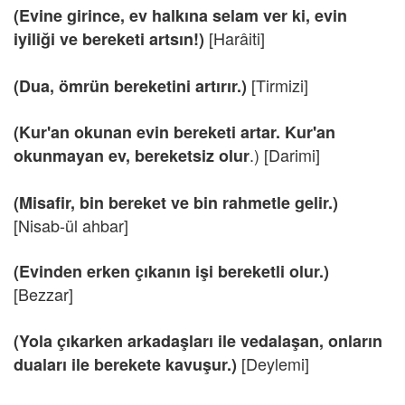
(Evine girince, ev halkına selam ver ki, evin
[Harâiti]
iyiliği ve bereketi artsın!)
[Tirmizi]
(Dua, ömrün bereketini artırır.)
(Kur'an okunan evin bereketi artar. Kur'an
.) [Darimi]
okunmayan ev, bereketsiz olur
(Misafir, bin bereket ve bin rahmetle gelir.)
[Nisab-ül ahbar]
(Evinden erken çıkanın işi bereketli olur.)
[Bezzar]
(Yola çıkarken arkadaşları ile vedalaşan, onların
[Deylemi]
duaları ile berekete kavuşur.)