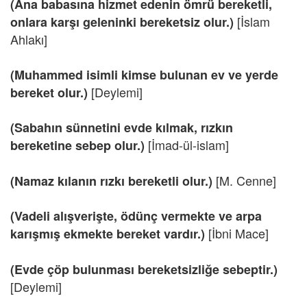
(Ana babasına hizmet edenin ömrü bereketli,
[İslam
onlara karşı geleninki bereketsiz olur.)
Ahlakı]
(Muhammed isimli kimse bulunan ev ve yerde
[Deylemi]
bereket olur.)
(Sabahın sünnetini evde kılmak, rızkın
[İmad-ül-islam]
bereketine sebep olur.)
[M. Cenne]
(Namaz kılanın rızkı bereketli olur.)
(Vadeli alışverişte, ödünç vermekte ve arpa
[İbni Mace]
karışmış ekmekte bereket vardır.)
(Evde çöp bulunması bereketsizliğe sebeptir.)
[Deylemi]