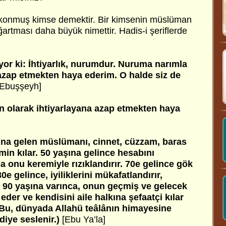
konmuş kimse demektir. Bir kimsenin müslüman
ğartması daha büyük nimettir. Hadis-i şeriflerde
yor ki: İhtiyarlık, nurumdur. Nuruma narımla
azap etmekten haya ederim. O halde siz de
Ebuşşeyh]
n olarak ihtiyarlayana azap etmekten haya
şına gelen müslümanı, cinnet, cüzzam, baras
min kılar. 50 yaşına gelince hesabını
nca onu keremiyle rızıklandırır. 70e gelince gök
0e gelince, iyiliklerini mükafatlandırır,
r. 90 yaşına varınca, onun geçmiş ve gelecek
eder ve kendisini aile halkına şefaatçi kılar
"Bu, dünyada Allahü teâlânın himayesine
diye seslenir.)
[Ebu Ya’la]