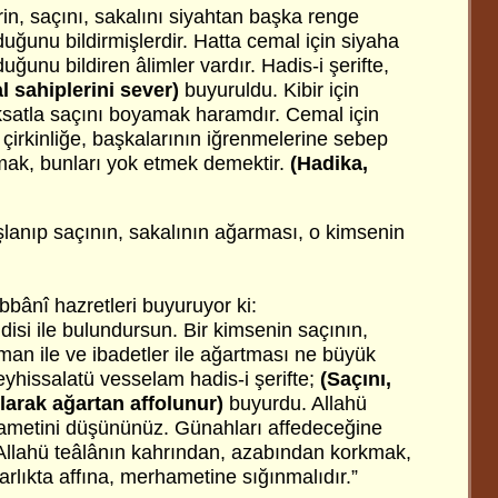
erin, saçını, sakalını siyahtan başka renge
uğunu bildirmişlerdir. Hatta cemal için siyaha
ğunu bildiren âlimler vardır. Hadis-i şerifte,
l sahiplerini sever)
buyuruldu. Kibir için
satla saçını boyamak haramdır. Cemal için
çirkinliğe, başkalarının iğrenmelerine sebep
mak, bunları yok etmek demektir.
(Hadika,
şlanıp saçının, sakalının ağarması, o kimsenin
ânî hazretleri buyuruyor ki:
disi ile bulundursun. Bir kimsenin saçının,
 iman ile ve ibadetler ile ağartması ne büyük
leyhissalatü vesselam hadis-i şerifte;
(Saçını,
arak ağartan affolunur)
buyurdu. Allahü
ametini düşününüz. Günahları affedeceğine
 Allahü teâlânın kahrından, azabından korkmak,
yarlıkta affına, merhametine sığınmalıdır.”