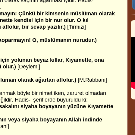
 olarak saçının ağarması iyidir. Hadis-i
:
armayın! Çünkü bir kimsenin müslüman olarak
ette kendisi için bir nur olur. O kıl
affolur, bir sevap yazılır.)
[Tirmizi]
ı koparmayın! O, müslümanın nurudur.)
 için yolunan beyaz kıllar, Kıyamette, ona
 olur.)
[Deylemi]
slüman olarak ağartan affolur.)
[M.Rabbani]
nmak böyle bir nimet iken, zaruret olmadan
ildir. Hadis-i şeriflerde buyuruldu ki:
ı sakalını siyaha boyayanın yüzüne Kıyamette
anın veya siyaha boyayanın Allah indinde
ani]