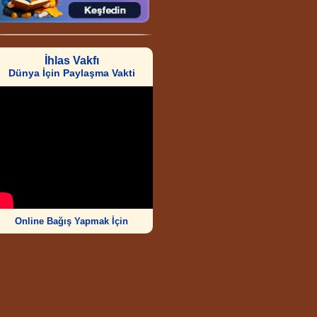
İhlas Vakfı
Dünya İçin Paylaşma Vakti
Online Bağış Yapmak İçin