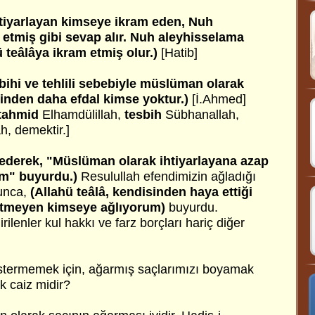
tiyarlayan kimseye ikram eden, Nuh
etmiş gibi sevap alır. Nuh aleyhisselama
 teâlâya ikram etmiş olur.)
[Hatib]
sbihi ve tehlili sebebiyle müslüman olarak
minden daha efdal kimse yoktur.)
[İ.Ahmed]
tahmid
Elhamdülillah,
tesbih
Sübhanallah,
lah, demektir.]
 ederek, "Müslüman olarak ihtiyarlayana azap
im" buyurdu.)
Resulullah efendimizin ağladığı
unca,
(Allahü teâlâ, kendisinden haya ettiği
etmeyen kimseye ağlıyorum)
buyurdu.
rilenler kul hakkı ve farz borçları hariç diğer
östermemek için, ağarmış saçlarımızı boyamak
k caiz midir?