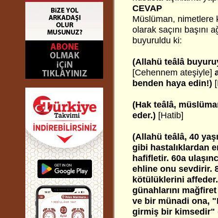
CEVAP
Müslüman, nimetlere 
olarak saçını başını a
buyuruldu ki:
(Allahü teâlâ buyuru
[Cehennem ateşiyle]
benden haya edin!)
[
(Hak teâlâ, müslüma
eder.)
[Hatib]
(Allahü teâlâ, 40 ya
gibi hastalıklardan e
hafifletir. 60a ulaşı
ehline onu sevdirir. 8
kötülüklerini affede
günahlarını mağfiret 
ve bir münadi ona, 
girmiş bir kimsedir" 