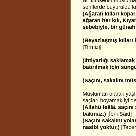
Bir kimsenin müslüman
şeriflerde buyuruldu ki
(Ağaran kılları kop
ağaran her kılı, Kıyam
sebebiyle, bir günahı 
(Beyazlaşmış kıllar
[Tirmizi]
(İhtiyarlığı saklamak
batırılmak için süngü
(Saçını, sakalını mü
Müslüman olarak yaşla
saçları boyamak iyi değ
(Allahü teâlâ, saçın
bakmaz.)
[İbni Said]
(Saçını sakalını yol
nasibi yoktur.)
[Taber