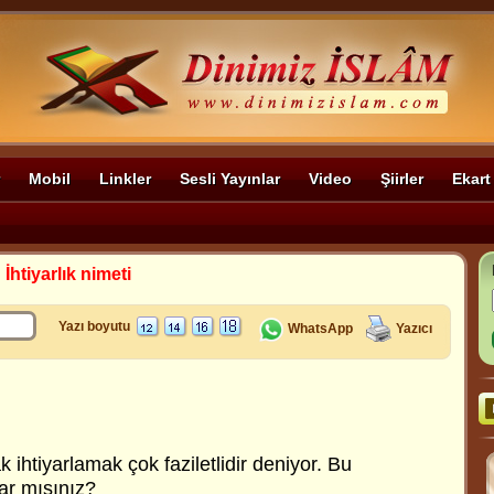
Mobil
Linkler
Sesli Yayınlar
Video
Şiirler
Ekart
>
İhtiyarlık nimeti
Yazı boyutu
WhatsApp
Yazıcı
i
ihtiyarlamak çok faziletlidir deniyor. Bu
ar mısınız?