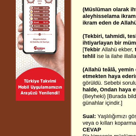
(Müslüman olarak ih
aleyhisselama ikram 
ikram eden de Allahü
(Tekbiri, tahmidi, te
ihtiyarlayan bir mü
[
Tekbir
Allahü ekber,
tehlil
ise la ilahe illal
(Allahü teâlâ, yemin
etmekten haya eder
görüldü. Sebebi sorul
halde, Ondan haya 
(Beyheki) [Burada bildi
günahlar içindir.]
Sual:
Yaşlılığımızı g
veya o kılları koparma
CEVAP