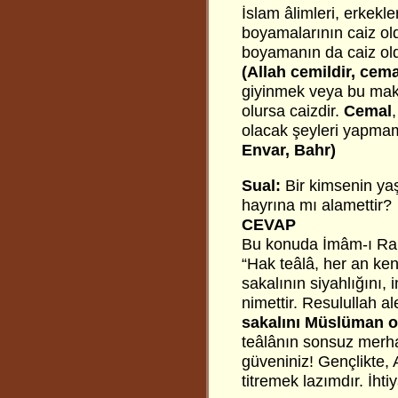
İslam âlimleri, erkekl
boyamalarının caiz old
boyamanın da caiz oldu
(Allah cemildir, cema
giyinmek veya bu mak
olursa caizdir.
Cemal
,
olacak şeyleri yapma
Envar, Bahr)
Sual:
Bir kimsenin ya
hayrına mı alamettir?
CEVAP
Bu konuda İmâm-ı Rabb
“Hak teâlâ, her an ken
sakalının siyahlığını,
nimettir. Resulullah a
sakalını Müslüman ol
teâlânın sonsuz merh
güveniniz! Gençlikte,
titremek lazımdır. İhti