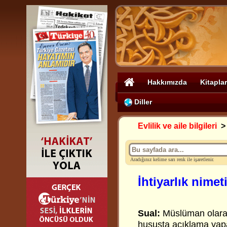
Hakkımızda
Kitaplar
Diller
Evlilik ve aile bilgileri
Aradığınız kelime sarı renk ile işaretlenir.
İhtiyarlık nimet
Sual:
Müslüman olarak 
hususta açıklama yap