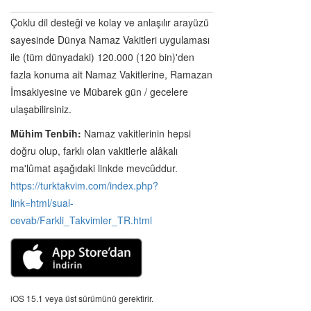
Çoklu dil desteği ve kolay ve anlaşılır arayüzü
sayesinde Dünya Namaz Vakitleri uygulaması
ile (tüm dünyadaki) 120.000 (120 bin)'den
fazla konuma ait Namaz Vakitlerine, Ramazan
İmsakiyesine ve Mübarek gün / gecelere
ulaşabilirsiniz.
Mühim Tenbîh:
Namaz vakitlerinin hepsi
doğru olup, farklı olan vakitlerle alâkalı
ma'lûmat aşağıdaki linkde mevcûddur.
https://turktakvim.com/index.php?
link=html/sual-
cevab/Farkli_Takvimler_TR.html
iOS 15.1 veya üst sürümünü gerektirir.