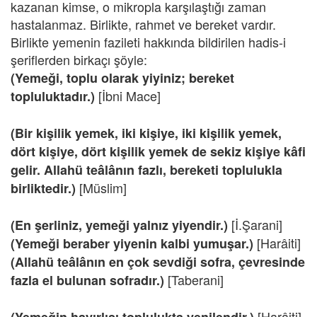
kazanan kimse, o mikropla karşılaştığı zaman
hastalanmaz. Birlikte, rahmet ve bereket vardır.
Birlikte yemenin fazileti hakkında bildirilen hadis-i
şeriflerden birkaçı şöyle:
(Yemeği, toplu olarak yiyiniz; bereket
[İbni Mace]
topluluktadır.)
(Bir kişilik yemek, iki kişiye, iki kişilik yemek,
dört kişiye, dört kişilik yemek de sekiz kişiye kâfi
gelir. Allahü teâlânın fazlı, bereketi toplulukla
[Müslim]
birliktedir.)
[İ.Şarani]
(En şerliniz, yemeği yalnız yiyendir.)
[Harâiti]
(Yemeği beraber yiyenin kalbi yumuşar.)
(Allahü teâlânın en çok sevdiği sofra, çevresinde
[Taberani]
fazla el bulunan sofradır.)
[Harâiti]