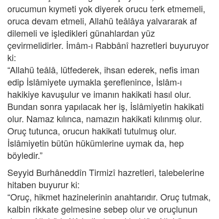
orucumun kıymeti yok diyerek orucu terk etmemeli,
oruca devam etmeli, Allahü teâlâya yalvararak af
dilemeli ve işledikleri günahlardan yüz
çevirmelidirler. İmâm-ı Rabbânî hazretleri buyuruyor
ki:
“Allahü teâlâ, lütfederek, ihsan ederek, nefis iman
edip İslâmiyete uymakla şereflenince, İslâm-ı
hakikiye kavuşulur ve imanın hakikati hasıl olur.
Bundan sonra yapılacak her iş, İslâmiyetin hakikati
olur. Namaz kılınca, namazın hakikati kılınmış olur.
Oruç tutunca, orucun hakikati tutulmuş olur.
İslâmiyetin bütün hükümlerine uymak da, hep
böyledir.”
Seyyid Burhâneddîn Tirmizî hazretleri, talebelerine
hitaben buyurur ki:
“Oruç, hikmet hazinelerinin anahtarıdır. Oruç tutmak,
kalbin rikkate gelmesine sebep olur ve oruçlunun