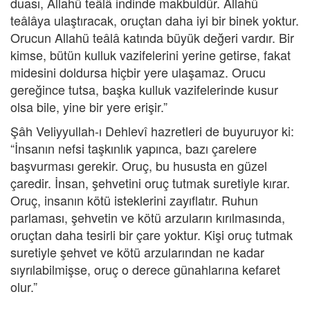
duası, Allahü teâlâ indinde makbuldür. Allahü
teâlâya ulaştıracak, oruçtan daha iyi bir binek yoktur.
Orucun Allahü teâlâ katında büyük değeri vardır. Bir
kimse, bütün kulluk vazifelerini yerine getirse, fakat
midesini doldursa hiçbir yere ulaşamaz. Orucu
gereğince tutsa, başka kulluk vazifelerinde kusur
olsa bile, yine bir yere erişir.”
Şâh Veliyyullah-ı Dehlevî hazretleri de buyuruyor ki:
“İnsanın nefsi taşkınlık yapınca, bazı çarelere
başvurması gerekir. Oruç, bu hususta en güzel
çaredir. İnsan, şehvetini oruç tutmak suretiyle kırar.
Oruç, insanın kötü isteklerini zayıflatır. Ruhun
parlaması, şehvetin ve kötü arzuların kırılmasında,
oruçtan daha tesirli bir çare yoktur. Kişi oruç tutmak
suretiyle şehvet ve kötü arzularından ne kadar
sıyrılabilmişse, oruç o derece günahlarına kefaret
olur.”