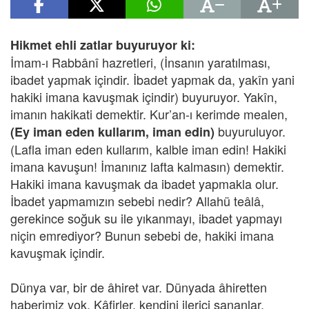
Hikmet ehli zatlar buyuruyor ki:
İmam-ı Rabbânî hazretleri, (İnsanın yaratılması,
ibadet yapmak içindir. İbadet yapmak da, yakîn yani
hakiki imana kavuşmak içindir) buyuruyor. Yakîn,
imanın hakikati demektir. Kur’an-ı kerimde mealen,
buyuruluyor.
(Ey iman eden kullarım, iman edin)
(Lafla iman eden kullarım, kalble iman edin! Hakiki
imana kavuşun! İmanınız lafta kalmasın) demektir.
Hakiki imana kavuşmak da ibadet yapmakla olur.
İbadet yapmamızın sebebi nedir? Allahü teâlâ,
gerekince soğuk su ile yıkanmayı, ibadet yapmayı
niçin emrediyor? Bunun sebebi de, hakiki imana
kavuşmak içindir.
Dünya var, bir de âhiret var. Dünyada âhiretten
haberimiz yok. Kâfirler, kendini ilerici sananlar,