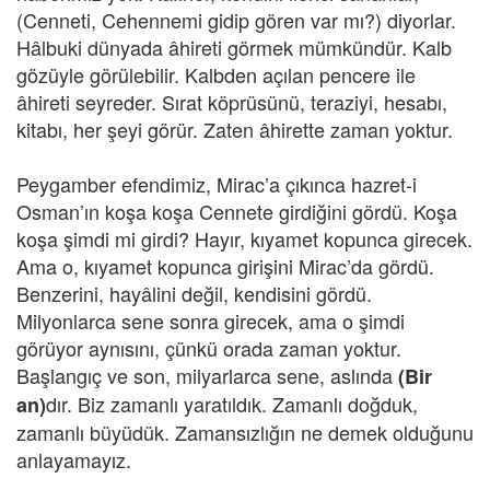
(Cenneti, Cehennemi gidip gören var mı?) diyorlar.
Hâlbuki dünyada âhireti görmek mümkündür. Kalb
gözüyle görülebilir. Kalbden açılan pencere ile
âhireti seyreder. Sırat köprüsünü, teraziyi, hesabı,
kitabı, her şeyi görür. Zaten âhirette zaman yoktur.
Peygamber efendimiz, Mirac’a çıkınca hazret-i
Osman’ın koşa koşa Cennete girdiğini gördü. Koşa
koşa şimdi mi girdi? Hayır, kıyamet kopunca girecek.
Ama o, kıyamet kopunca girişini Mirac’da gördü.
Benzerini, hayâlini değil, kendisini gördü.
Milyonlarca sene sonra girecek, ama o şimdi
görüyor aynısını, çünkü orada zaman yoktur.
Başlangıç ve son, milyarlarca sene, aslında
(Bir
dır. Biz zamanlı yaratıldık. Zamanlı doğduk,
an)
zamanlı büyüdük. Zamansızlığın ne demek olduğunu
anlayamayız.