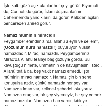
İşte kalb gözü açık olanlar her şeyi görür. Kıyameti
de, Cenneti de görür, İslam düşmanlarının
Cehennemde yandıklarını da görür. Kalbden açılan
pencereden âhireti görür.
Namaz müminin miracıdır
Peygamber efendimiz “sallallahü aleyhi ve sellem”,
buyuruyor. Vuslat,
(Gözümün nuru namazdır)
namazdadır. Mirac, namazdır. Peygamberimiz
Mirac’da Allahü teâlâyı baş gözüyle gördü. Bu
kavuştuğu nimete, ümmetinin de kavuşmasını istedi.
Allahü teâlâ da, beş vakit namazı emretti. İşte
müminin miracı namazdır. Namaz için bin sene
konuşulsa azdır, çünkü namazda her şey var.
Namazda iman var, kelime-i şehadeti okuyoruz.
Namazda oruç var, bir şey yiyemeyiz, bir şey yersek
namaz bozulur. Namazda hac vardır, kıbleye