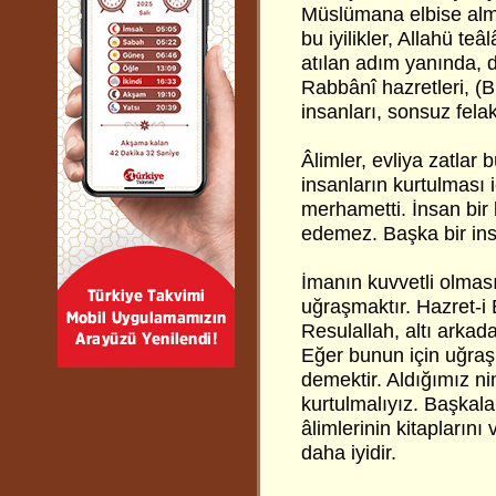
Müslümana elbise alma
bu iyilikler, Allahü te
atılan adım yanında, 
Rabbânî hazretleri, (B
insanları, sonsuz fela
Âlimler, evliya zatlar 
insanların kurtulması 
merhametti. İnsan bir
edemez. Başka bir in
İmanın kuvvetli olması
uğraşmaktır. Hazret-i
Resulallah, altı arkad
Eğer bunun için uğraş
demektir. Aldığımız n
kurtulmalıyız. Başkala
âlimlerinin kitapların
daha iyidir.