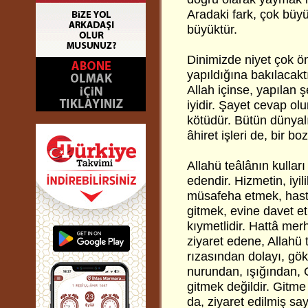
Aradaki fark, çok büy
büyüktür.
Dinimizde niyet çok ön
yapıldığına bakılacakt
Allah içinse, yapılan
iyidir. Şayet cevap ol
kötüdür. Bütün dünyalık
âhiret işleri de, bir bo
Allahü teâlânın kullar
edendir. Hizmetin, iyi
müsafeha etmek, hasta
gitmek, evine davet e
kıymetlidir. Hattâ mer
ziyaret edene, Allahü 
rızasından dolayı, gö
nurundan, ışığından, G
gitmek değildir. Gitm
da, ziyaret edilmiş say