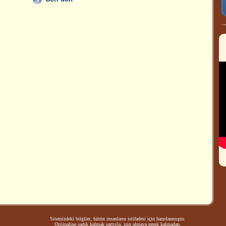
Sitemizdeki bilgiler, bütün insanların istifadesi için hazırlanmıştır.
Orijinaline sadık kalmak şartıyla, izin almaya gerek kalmadan,