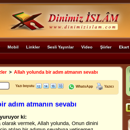
Mobil
Linkler
Sesli Yayınlar
Video
Şiirler
Ekart
zler
>
Allah yolunda bir adım atmanın sevabı
Yazı boyutu
WhatsApp
Yazıcı
bir adım atmanın sevabı
yuruyor ki:
olarak vermek, Allah yolunda, Onun dinini
çin atılan bir adımın sevabına yetişemez.