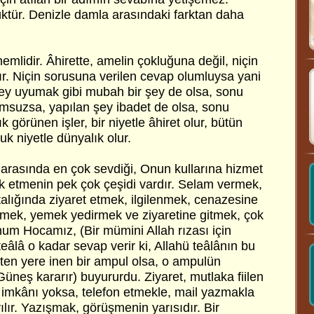
üktür. Denizle damla arasındaki farktan daha
emlidir. Âhirette, amelin çokluğuna değil, niçin
ır. Niçin sorusuna verilen cevap olumluysa yani
 şey uyumak gibi mubah bir şey de olsa, sonu
umsuzsa, yapılan şey ibadet de olsa, sonu
 görünen işler, bir niyetle âhiret olur, bütün
zuk niyetle dünyalık olur.
ı arasında en çok sevdiği, Onun kullarına hizmet
lik etmenin pek çok çeşidi vardır. Selam vermek,
lığında ziyaret etmek, ilgilenmek, cenazesine
tmek, yemek yedirmek ve ziyaretine gitmek, çok
hum Hocamız, (Bir mümini Allah rızası için
teâlâ o kadar sevap verir ki, Allahü teâlânın bu
kten yere inen bir ampul olsa, o ampulün
üneş kararır) buyururdu. Ziyaret, mutlaka fiilen
e imkânı yoksa, telefon etmekle, mail yazmakla
ılır. Yazışmak, görüşmenin yarısıdır. Bir