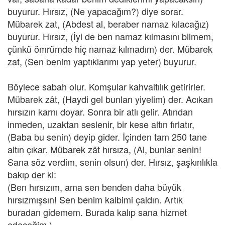
buyurur. Hırsız, (Ne yapacağım?) diye sorar.
Mübarek zat, (Abdest al, beraber namaz kılacağız)
buyurur. Hırsız, (İyi de ben namaz kılmasını bilmem,
çünkü ömrümde hiç namaz kılmadım) der. Mübarek
zat, (Sen benim yaptıklarımı yap yeter) buyurur.
Böylece sabah olur. Komşular kahvaltılık getirirler.
Mübarek zât, (Haydi gel bunları yiyelim) der. Acıkan
hırsızın karnı doyar. Sonra bir atlı gelir. Atından
inmeden, uzaktan seslenir, bir kese altın fırlatır,
(Baba bu senin) deyip gider. İçinden tam 250 tane
altın çıkar. Mübarek zât hırsıza, (Al, bunlar senin!
Sana söz verdim, senin olsun) der. Hırsız, şaşkınlıkla
bakıp der ki:
(Ben hırsızım, ama sen benden daha büyük
hırsızmışsın! Sen benim kalbimi çaldın. Artık
buradan gidemem. Burada kalıp sana hizmet
edeceğim.)