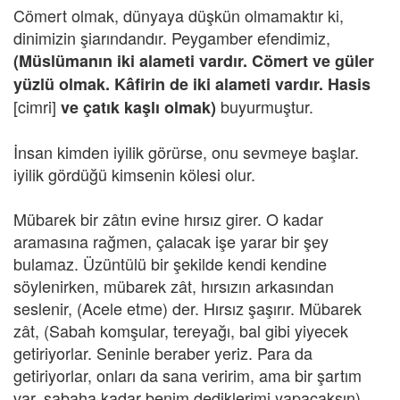
Cömert olmak, dünyaya düşkün olmamaktır ki,
dinimizin şiarındandır. Peygamber efendimiz,
(Müslümanın iki alameti vardır. Cömert ve güler
yüzlü olmak. Kâfirin de iki alameti vardır. Hasis
[cimri]
buyurmuştur.
ve çatık kaşlı olmak)
İnsan kimden iyilik görürse, onu sevmeye başlar.
iyilik gördüğü kimsenin kölesi olur.
Mübarek bir zâtın evine hırsız girer. O kadar
aramasına rağmen, çalacak işe yarar bir şey
bulamaz. Üzüntülü bir şekilde kendi kendine
söylenirken, mübarek zât, hırsızın arkasından
seslenir, (Acele etme) der. Hırsız şaşırır. Mübarek
zât, (Sabah komşular, tereyağı, bal gibi yiyecek
getiriyorlar. Seninle beraber yeriz. Para da
getiriyorlar, onları da sana veririm, ama bir şartım
var, sabaha kadar benim dediklerimi yapacaksın)