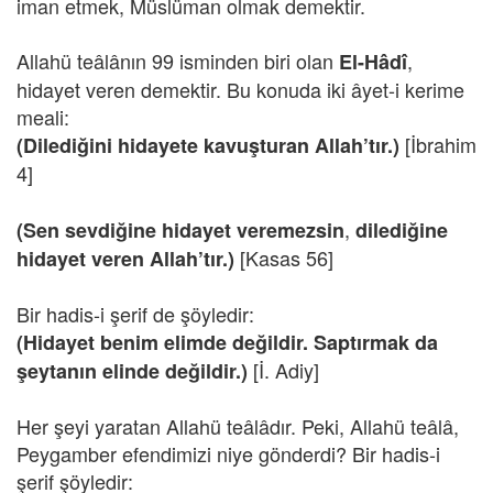
iman etmek, Müslüman olmak demektir.
Allahü teâlânın 99 isminden biri olan
,
El-Hâdî
hidayet veren demektir. Bu konuda iki âyet-i kerime
meali:
[İbrahim
(Dilediğini hidayete kavuşturan Allah’tır.)
4]
,
(Sen sevdiğine hidayet veremezsin
dilediğine
[Kasas 56]
hidayet veren Allah’tır.)
Bir hadis-i şerif de şöyledir:
(Hidayet benim elimde değildir. Saptırmak da
[İ. Adiy]
şeytanın elinde değildir.)
Her şeyi yaratan Allahü teâlâdır. Peki, Allahü teâlâ,
Peygamber efendimizi niye gönderdi? Bir hadis-i
şerif şöyledir: