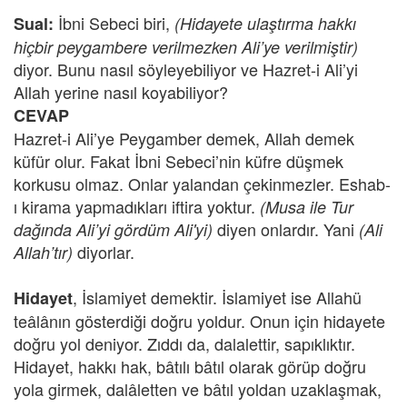
İbni Sebeci biri,
Sual:
(Hidayete ulaştırma hakkı
hiçbir peygambere verilmezken Ali’ye verilmiştir)
diyor. Bunu nasıl söyleyebiliyor ve Hazret-i Ali’yi
Allah yerine nasıl koyabiliyor?
CEVAP
Hazret-i Ali’ye Peygamber demek, Allah demek
küfür olur. Fakat İbni Sebeci’nin küfre düşmek
korkusu olmaz. Onlar yalandan çekinmezler. Eshab-
ı kirama yapmadıkları iftira yoktur.
(Musa ile Tur
diyen onlardır. Yani
dağında Ali’yi gördüm Ali'yi)
(Ali
diyorlar.
Allah’tır)
, İslamiyet demektir. İslamiyet ise Allahü
Hidayet
teâlânın gösterdiği doğru yoldur. Onun için hidayete
doğru yol deniyor. Zıddı da, dalalettir, sapıklıktır.
Hidayet, hakkı hak, bâtılı bâtıl olarak görüp doğru
yola girmek, dalâletten ve bâtıl yoldan uzaklaşmak,