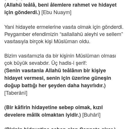
(Allahü teâlâ, beni âlemlere rahmet ve hidayet
[Ebu Nuaym]
için gönderdi.)
Yani hidayete ermelerine vasıta olmak için gönderdi.
Peygamber efendimizin “sallallahü aleyhi ve sellem”
vasıtasıyla birçok kişi Müslüman oldu.
Bizim vasıtamızla da bir kişinin Müslüman olması
çok büyük sevabdır.
Üç hadis-i şerif:
(Senin vasıtanla Allahü teâlânın bir kişiye
hidayet vermesi, senin için üzerine güneşin
doğup battığı her şeyden daha hayırlıdır.)
[Taberânî]
(Bir kâfirin hidayetine sebep olmak, kızıl
[Buhârî]
develere mâlik olmaktan iyidir.)