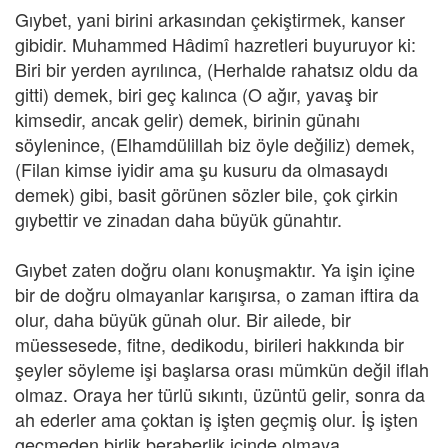
Gıybet, yani birini arkasından çekiştirmek, kanser
gibidir. Muhammed Hâdimî hazretleri buyuruyor ki:
Biri bir yerden ayrılınca, (Herhalde rahatsız oldu da
gitti) demek, biri geç kalınca (O ağır, yavaş bir
kimsedir, ancak gelir) demek, birinin günahı
söylenince, (Elhamdülillah biz öyle değiliz) demek,
(Filan kimse iyidir ama şu kusuru da olmasaydı
demek) gibi, basit görünen sözler bile, çok çirkin
gıybettir ve zinadan daha büyük günahtır.
Gıybet zaten doğru olanı konuşmaktır. Ya işin içine
bir de doğru olmayanlar karışırsa, o zaman iftira da
olur, daha büyük günah olur. Bir ailede, bir
müessesede, fitne, dedikodu, birileri hakkında bir
şeyler söyleme işi başlarsa orası mümkün değil iflah
olmaz. Oraya her türlü sıkıntı, üzüntü gelir, sonra da
ah ederler ama çoktan iş işten geçmiş olur. İş işten
geçmeden birlik beraberlik içinde olmaya