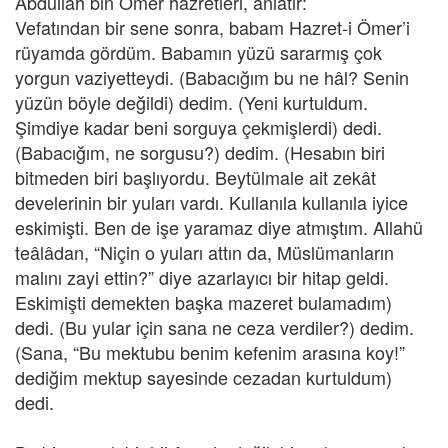
Abdullah bin Ömer hazretleri, anlatır:
Vefatından bir sene sonra, babam Hazret-i Ömer’i
rüyamda gördüm. Babamın yüzü sararmış çok
yorgun vaziyetteydi. (Babacığım bu ne hâl? Senin
yüzün böyle değildi) dedim. (Yeni kurtuldum.
Şimdiye kadar beni sorguya çekmişlerdi) dedi.
(Babacığım, ne sorgusu?) dedim. (Hesabın biri
bitmeden biri başlıyordu. Beytülmale ait zekât
develerinin bir yuları vardı. Kullanıla kullanıla iyice
eskimişti. Ben de işe yaramaz diye atmıştım. Allahü
teâlâdan, “Niçin o yuları attın da, Müslümanların
malını zayi ettin?” diye azarlayıcı bir hitap geldi.
Eskimişti demekten başka mazeret bulamadım)
dedi. (Bu yular için sana ne ceza verdiler?) dedim.
(Sana, “Bu mektubu benim kefenim arasına koy!”
dediğim mektup sayesinde cezadan kurtuldum)
dedi.