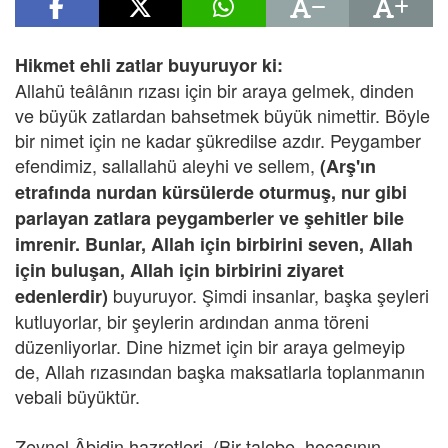
Hikmet ehli zatlar buyuruyor ki:
Allahü teâlânın rızası için bir araya gelmek, dinden
ve büyük zatlardan bahsetmek büyük nimettir. Böyle
bir nimet için ne kadar şükredilse azdır. Peygamber
efendimiz, sallallahü aleyhi ve sellem,
(Arş'ın
etrafında nurdan kürsülerde oturmuş, nur gibi
parlayan zatlara peygamberler ve şehitler bile
imrenir. Bunlar, Allah için birbirini seven, Allah
için buluşan, Allah için birbirini ziyaret
buyuruyor. Şimdi insanlar, başka şeyleri
edenlerdir)
kutluyorlar, bir şeylerin ardından anma töreni
düzenliyorlar. Dine hizmet için bir araya gelmeyip
de, Allah rızasından başka maksatlarla toplanmanın
vebali büyüktür.
Zeynel Âbidin hazretleri, (Bir talebe, hocasının