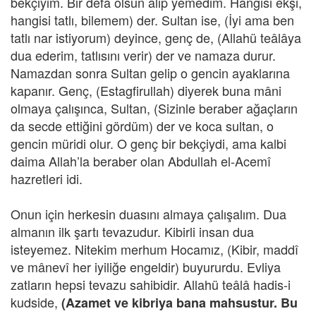
bekçiyim. Bir defa olsun alıp yemedim. Hangisi ekşi,
hangisi tatlı, bilemem) der. Sultan ise, (İyi ama ben
tatlı nar istiyorum) deyince, genç de, (Allahü teâlâya
dua ederim, tatlısını verir) der ve namaza durur.
Namazdan sonra Sultan gelip o gencin ayaklarına
kapanır. Genç, (Estagfirullah) diyerek buna mâni
olmaya çalışınca, Sultan, (Sizinle beraber ağaçların
da secde ettiğini gördüm) der ve koca sultan, o
gencin müridi olur. O genç bir bekçiydi, ama kalbi
daima Allah’la beraber olan Abdullah el-Acemî
hazretleri idi.
Onun için herkesin duasını almaya çalışalım. Dua
almanın ilk şartı tevazudur. Kibirli insan dua
isteyemez. Nitekim merhum Hocamız, (Kibir, maddî
ve mânevî her iyiliğe engeldir) buyururdu. Evliya
zatların hepsi tevazu sahibidir. Allahü teâlâ hadis-i
kudside,
(Azamet ve kibriya bana mahsustur. Bu