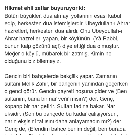
Hikmet ehli zatlar buyuruyor ki:
Bütün büyükler, dua almayı yollarının esası kabul
edip, herkesten dua istemişlerdir. Ubeydullah-ı Ahrar
hazretleri, herkesten dua alırdı. Onu Ubeydullah-ı
Ahrar hazretleri yapan, bir köylünün, (Yâ Rabbi,
bunun kalp gözünü aç!) diye ettiği dua olmuştur.
Meğer o köylü, mübarek bir zatmış. Kimin ne
olduğunu biz bilemeyiz.
Gencin biri bahçelerde bekçilik yapar. Zamanın
sultanı Melik Zâhir, bir bahçenin yanından geçerken
o genci görür. Gencin gayreti hoşuna gider ve (Ben
sultanım, bana bir nar verir misin?) der. Genç,
koparıp bir nar getirir. Sultan tadına bakar. Nar
ekşidir. (Sen bu bahçede bu kadar çalışıyorsun,
narın ekşisini tatlısını daha anlayamadın mı?) der.
Genç de, (Efendim bahçe benim değil, ben burada