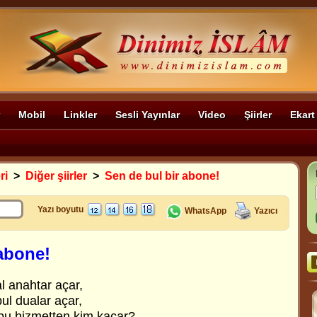
Mobil
Linkler
Sesli Yayınlar
Video
Şiirler
Ekart
ri
>
Diğer şiirler
>
Sen de bul bir abone!
Yazı boyutu
WhatsApp
Yazıcı
 abone!
al anahtar açar,
ul dualar açar,
 bu hizmetten kim kaçar?