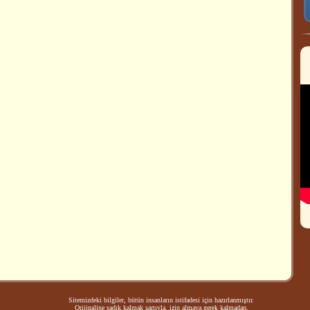
Sitemizdeki bilgiler, bütün insanların istifadesi için hazırlanmıştır.
Orijinaline sadık kalmak şartıyla, izin almaya gerek kalmadan,