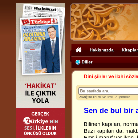
Hakkımızda
Kitaplar
Diller
Dini şiirler ve ilahi sözle
Aradığınız kelime sarı renk ile işaretlenir.
Sen de bul bir
Bilinen kapıları, norm
Bazı kapıları da, makb
Emr-i maruf var iken,