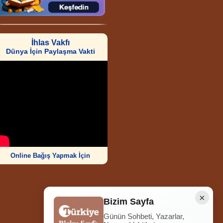
İhlas Vakfı
Dünya İçin Paylaşma Vakti
Online Bağış Yapmak İçin
×
Bizim Sayfa
Günün Sohbeti, Yazarlar,
Ziyaretçi Sayısı
252.012.107