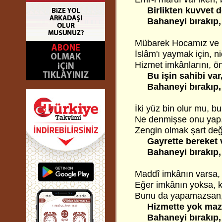
Birlikten kuvvet d
Bahaneyi bırakıp, s
Mübarek Hocamız ve 
İslâm'ı yaymak için, n
Hizmet imkânlarını, ö
Bu işin sahibi var,
Bahaneyi bırakıp, s
İki yüz bin olur mu, 
Ne denmişse onu yap,
Zengin olmak şart deği
Gayrette bereket v
Bahaneyi bırakıp, s
Maddî imkânın varsa, b
Eğer imkânın yoksa, k
Bunu da yapamazsan, 
Hizmette yok mazer
Bahaneyi bırakıp, s