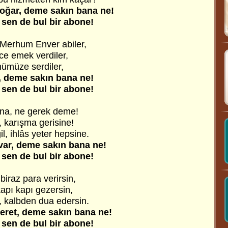
oğar, deme sakın bana ne!
en de bul bir abone!
Merhum Enver abiler,
ice emek verdiler,
nümüze serdiler,
 deme sakın bana ne!
en de bul bir abone!
buna, ne gerek deme!
 karışma gerisine!
l, ihlâs yeter hepsine.
ar, deme sakın bana ne!
en de bul bir abone!
iraz para verirsin,
apı kapı gezersin,
kalbden dua edersin.
et, deme sakın bana ne!
en de bul bir abone!