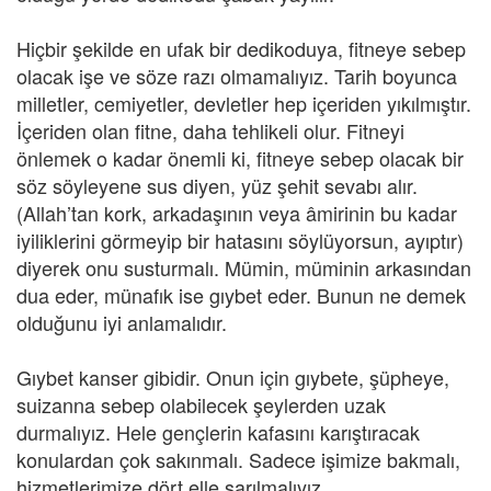
Hiçbir şekilde en ufak bir dedikoduya, fitneye sebep
olacak işe ve söze razı olmamalıyız. Tarih boyunca
milletler, cemiyetler, devletler hep içeriden yıkılmıştır.
İçeriden olan fitne, daha tehlikeli olur. Fitneyi
önlemek o kadar önemli ki, fitneye sebep olacak bir
söz söyleyene sus diyen, yüz şehit sevabı alır.
(Allah’tan kork, arkadaşının veya âmirinin bu kadar
iyiliklerini görmeyip bir hatasını söylüyorsun, ayıptır)
diyerek onu susturmalı. Mümin, müminin arkasından
dua eder, münafık ise gıybet eder. Bunun ne demek
olduğunu iyi anlamalıdır.
Gıybet kanser gibidir. Onun için gıybete, şüpheye,
suizanna sebep olabilecek şeylerden uzak
durmalıyız. Hele gençlerin kafasını karıştıracak
konulardan çok sakınmalı. Sadece işimize bakmalı,
hizmetlerimize dört elle sarılmalıyız.