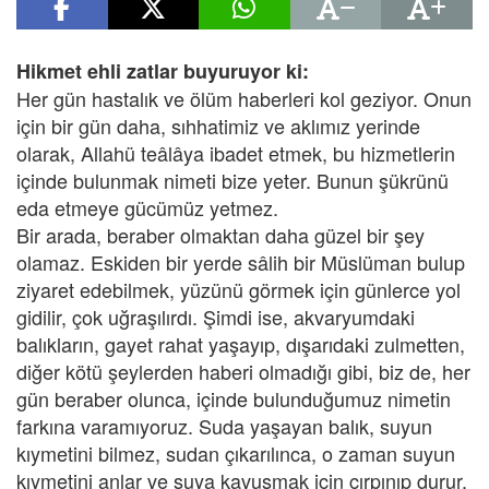
Hikmet ehli zatlar buyuruyor ki:
Her gün hastalık ve ölüm haberleri kol geziyor. Onun
için bir gün daha, sıhhatimiz ve aklımız yerinde
olarak, Allahü teâlâya ibadet etmek, bu hizmetlerin
içinde bulunmak nimeti bize yeter. Bunun şükrünü
eda etmeye gücümüz yetmez.
Bir arada, beraber olmaktan daha güzel bir şey
olamaz. Eskiden bir yerde sâlih bir Müslüman bulup
ziyaret edebilmek, yüzünü görmek için günlerce yol
gidilir, çok uğraşılırdı. Şimdi ise, akvaryumdaki
balıkların, gayet rahat yaşayıp, dışarıdaki zulmetten,
diğer kötü şeylerden haberi olmadığı gibi, biz de, her
gün beraber olunca, içinde bulunduğumuz nimetin
farkına varamıyoruz. Suda yaşayan balık, suyun
kıymetini bilmez, sudan çıkarılınca, o zaman suyun
kıymetini anlar ve suya kavuşmak için çırpınıp durur.