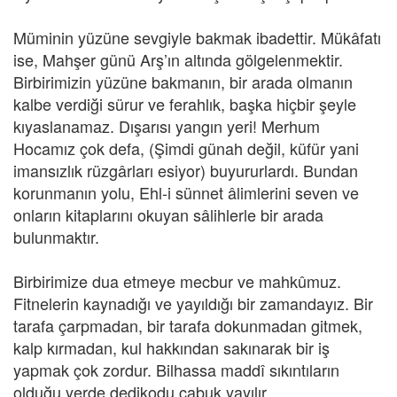
Müminin yüzüne sevgiyle bakmak ibadettir. Mükâfatı
ise, Mahşer günü Arş’ın altında gölgelenmektir.
Birbirimizin yüzüne bakmanın, bir arada olmanın
kalbe verdiği sürur ve ferahlık, başka hiçbir şeyle
kıyaslanamaz. Dışarısı yangın yeri! Merhum
Hocamız çok defa, (Şimdi günah değil, küfür yani
imansızlık rüzgârları esiyor) buyururlardı. Bundan
korunmanın yolu, Ehl-i sünnet âlimlerini seven ve
onların kitaplarını okuyan sâlihlerle bir arada
bulunmaktır.
Birbirimize dua etmeye mecbur ve mahkûmuz.
Fitnelerin kaynadığı ve yayıldığı bir zamandayız. Bir
tarafa çarpmadan, bir tarafa dokunmadan gitmek,
kalp kırmadan, kul hakkından sakınarak bir iş
yapmak çok zordur. Bilhassa maddî sıkıntıların
olduğu yerde dedikodu çabuk yayılır.