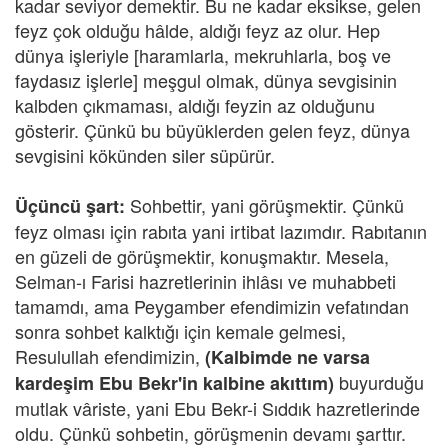
kadar seviyor demektir. Bu ne kadar eksikse, gelen
feyz çok olduğu hâlde, aldığı feyz az olur. Hep
dünya işleriyle [haramlarla, mekruhlarla, boş ve
faydasız işlerle] meşgul olmak, dünya sevgisinin
kalbden çıkmaması, aldığı feyzin az olduğunu
gösterir. Çünkü bu büyüklerden gelen feyz, dünya
sevgisini kökünden siler süpürür.
Sohbettir, yani görüşmektir. Çünkü
Üçüncü şart:
feyz olması için rabıta yani irtibat lazımdır. Rabıtanın
en güzeli de görüşmektir, konuşmaktır. Mesela,
Selman-ı Farisi hazretlerinin ihlâsı ve muhabbeti
tamamdı, ama Peygamber efendimizin vefatından
sonra sohbet kalktığı için kemale gelmesi,
Resulullah efendimizin,
(Kalbimde ne varsa
buyurduğu
kardeşim Ebu Bekr'in kalbine akıttım)
mutlak vâriste, yani Ebu Bekr-i Sıddık hazretlerinde
oldu. Çünkü sohbetin, görüşmenin devamı şarttır.