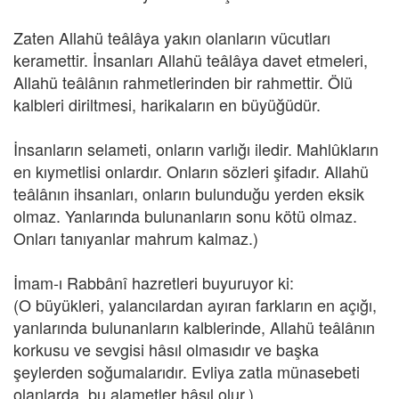
Zaten Allahü teâlâya yakın olanların vücutları
keramettir. İnsanları Allahü teâlâya davet etmeleri,
Allahü teâlânın rahmetlerinden bir rahmettir. Ölü
kalbleri diriltmesi, harikaların en büyüğüdür.
İnsanların selameti, onların varlığı iledir. Mahlûkların
en kıymetlisi onlardır. Onların sözleri şifadır. Allahü
teâlânın ihsanları, onların bulunduğu yerden eksik
olmaz. Yanlarında bulunanların sonu kötü olmaz.
Onları tanıyanlar mahrum kalmaz.)
İmam-ı Rabbânî hazretleri buyuruyor ki:
(O büyükleri, yalancılardan ayıran farkların en açığı,
yanlarında bulunanların kalblerinde, Allahü teâlânın
korkusu ve sevgisi hâsıl olmasıdır ve başka
şeylerden soğumalarıdır. Evliya zatla münasebeti
olanlarda, bu alametler hâsıl olur.)