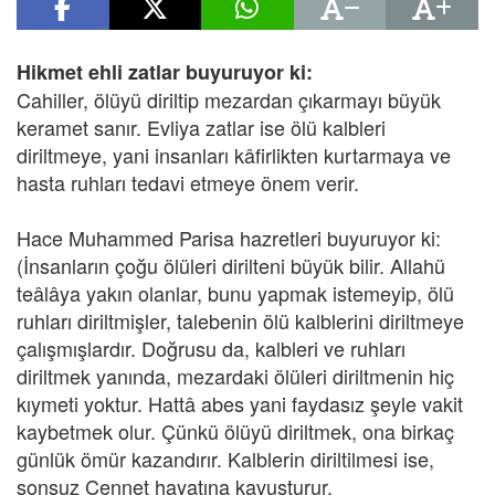
Hikmet ehli zatlar buyuruyor ki:
Cahiller, ölüyü diriltip mezardan çıkarmayı büyük
keramet sanır. Evliya zatlar ise ölü kalbleri
diriltmeye, yani insanları kâfirlikten kurtarmaya ve
hasta ruhları tedavi etmeye önem verir.
Hace Muhammed Parisa hazretleri buyuruyor ki:
(İnsanların çoğu ölüleri dirilteni büyük bilir. Allahü
teâlâya yakın olanlar, bunu yapmak istemeyip, ölü
ruhları diriltmişler, talebenin ölü kalblerini diriltmeye
çalışmışlardır. Doğrusu da, kalbleri ve ruhları
diriltmek yanında, mezardaki ölüleri diriltmenin hiç
kıymeti yoktur. Hattâ abes yani faydasız şeyle vakit
kaybetmek olur. Çünkü ölüyü diriltmek, ona birkaç
günlük ömür kazandırır. Kalblerin diriltilmesi ise,
sonsuz Cennet hayatına kavuşturur.