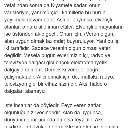
vefatından sonra da Kıyamete kadar, onun
vârisleriyle, yani mürşid-i kâmillerle bu nurun
yayılması devam eder. Asırlar boyunca, elverişli
olanlar, o nuru alıp iman ettiler. Elverişli olmayanların
ise üstünden akıp geçti. Onun için, (Veren olgun,
alan uygun olmak lazımdır) buyuruluyor. Yani bu iş,
iki taraflıdır. Sadece verenin olgun olması yeterli
değildir. Mesela bugün evlerimizin içi, radyo ve
televizyon dalgası gibi birçok elektromanyetik
dalgayla doludur. Demek ki vericiler doğru
çalışmaktadır. Alıcı olmak için de, mutlaka radyo,
televizyon gibi bir cihaz lazımdır. Aksi hâlde o
dalgaları alamayız.
İşte insanlar da böyledir. Feyz veren zatlar
olgunluğun zirvesindedir. Alan da uygunsa,
dünyanın öbür ucunda da olsa feyz alır. Aksi
takdirde, o büyükleri görmekle şereflense bile asla