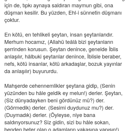
için de, tıpkı aynaya saldıran maymun gibi, ona
düşman kesilir. Bu yüzden, Ehl-i sünnetin düşmanı
çoktur.
En kötü, en tehlikeli şeytan, insan şeytanlarıdır.
Merhum hocamız, (Allahü teâlâ bizi şeytanların
şerrinden korusun. Şeytan denince, genelde İblis
anlaşılır, hâlbuki şeytanlar denince, İblisle beraber,
nefs, kötü insanlar, kötü arkadaşlar, bozuk yayınlar
da anlaşılır) buyururdu.
Mahşerde cehennemlikler şeytana gidip, (Senin
yüzünden bu hâle geldik ey melun!) derler. Şeytan,
(Siz dünyadayken beni gördünüz mü?) der.
(Görmedik) derler. (Sesimi duydunuz mu?) der.
(Duymadık) derler. (Öyleyse, niye bana
saldırıyorsunuz? Siz gidin, sizi bu hâle sokan,
benden beter olan o adamların yakasına yapışın!)