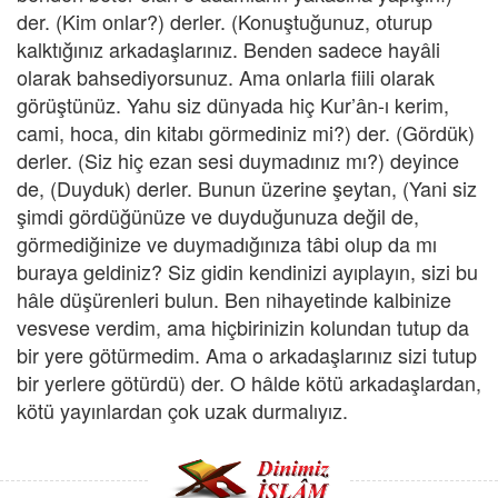
der. (Kim onlar?) derler. (Konuştuğunuz, oturup
kalktığınız arkadaşlarınız. Benden sadece hayâli
olarak bahsediyorsunuz. Ama onlarla fiili olarak
görüştünüz. Yahu siz dünyada hiç Kur’ân-ı kerim,
cami, hoca, din kitabı görmediniz mi?) der. (Gördük)
derler. (Siz hiç ezan sesi duymadınız mı?) deyince
de, (Duyduk) derler. Bunun üzerine şeytan, (Yani siz
şimdi gördüğünüze ve duyduğunuza değil de,
görmediğinize ve duymadığınıza tâbi olup da mı
buraya geldiniz? Siz gidin kendinizi ayıplayın, sizi bu
hâle düşürenleri bulun. Ben nihayetinde kalbinize
vesvese verdim, ama hiçbirinizin kolundan tutup da
bir yere götürmedim. Ama o arkadaşlarınız sizi tutup
bir yerlere götürdü) der. O hâlde kötü arkadaşlardan,
kötü yayınlardan çok uzak durmalıyız.