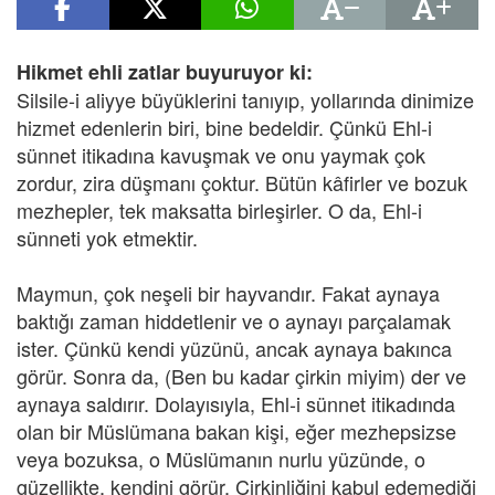
Hikmet ehli zatlar buyuruyor ki:
Silsile-i aliyye büyüklerini tanıyıp, yollarında dinimize
hizmet edenlerin biri, bine bedeldir. Çünkü Ehl-i
sünnet itikadına kavuşmak ve onu yaymak çok
zordur, zira düşmanı çoktur. Bütün kâfirler ve bozuk
mezhepler, tek maksatta birleşirler. O da, Ehl-i
sünneti yok etmektir.
Maymun, çok neşeli bir hayvandır. Fakat aynaya
baktığı zaman hiddetlenir ve o aynayı parçalamak
ister. Çünkü kendi yüzünü, ancak aynaya bakınca
görür. Sonra da, (Ben bu kadar çirkin miyim) der ve
aynaya saldırır. Dolayısıyla, Ehl-i sünnet itikadında
olan bir Müslümana bakan kişi, eğer mezhepsizse
veya bozuksa, o Müslümanın nurlu yüzünde, o
güzellikte, kendini görür. Çirkinliğini kabul edemediği