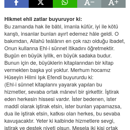
Hikmet ehli zatlar buyuruyor ki:
Bu zamanda hak ile bâtıl, imanla küfür, iyi ile kötü
karıştı, insanlar bunları ayırt edemez hâle geldi. O
bakımdan, Allahü teâlânın en çok razı olduğu ibadet,
Onun kullarına Ehl-i sünnet itikadını öğretmektir.
Bugün en büyük iyilik, en büyük sadaka budur.
Bunun için de, büyüklerin kitaplarından bir kitap
vermekten başka yol yoktur. Merhum hocamız
Hüseyin Hilmi Işık Efendi buyururdu ki:
(Ehl-i sünnet kitaplarını yayarak yapılan bu
hizmetler, sevaba ortak mânevî bir şirkettir. İştirak
eden herkesin hissesi vardır. İster bedenen, ister
maddî olarak iştirak etsin, ister bunları yapamazsa,
dua ile iştirak etsin, katkısı olan herkes, bu sevaba
kavuşacaktır. Yeter ki kalbinde hizmetlere sevgi,
iştirak ve destek niyeti olsun. Mesela iki kişi ortak