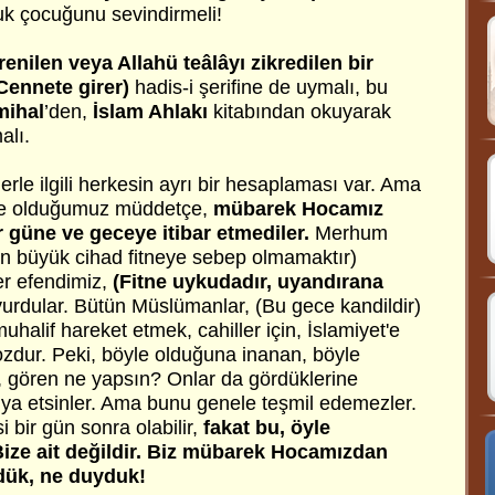
luk çocuğunu sevindirmeli!
enilen veya Allahü teâlâyı zikredilen bir
Cennete girer)
hadis-i şerifine de uymalı, bu
mihal
’den,
İslam Ahlakı
kitabından okuyarak
alı.
le ilgili herkesin ayrı bir hesaplaması var. Ama
de olduğumuz müddetçe,
mübarek Hocamız
r güne ve geceye itibar etmediler.
Merhum
n büyük cihad fitneye sebep olmamaktır)
r efendimiz,
(Fitne uykudadır, uyandırana
urdular. Bütün Müslümanlar, (Bu gece kandildir)
halif hareket etmek, cahiller için, İslamiyet'e
 kozdur. Peki, böyle olduğuna inanan, böyle
 gören ne yapsın? Onlar da gördüklerine
ihya etsinler. Ama bunu genele teşmil edemezler.
 bir gün sonra olabilir,
fakat bu, öyle
 Bize ait değildir. Biz mübarek Hocamızdan
dük, ne duyduk!