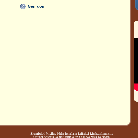
Geri dön
Sitemizdeki bilgiler, bütün insanların istifadesi için hazırlanmıştır.
Orijinaline sadık kalmak şartıyla, izin almaya gerek kalmadan,