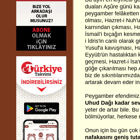
duaları Aşûre günü ka
peygamber felâketten 
olması, Hazret-i Nuh'u
karnından çıkması, Ha
İsmail’i bıçağın kesm
i İdris'in canlı olarak
Yusuf'a kavuşması, Ha
Eyyüb'ün hastalıktan k
geçmesi, Hazret-i İsa
göğe çıkarılması hep 
biz de sıkıntılarımızd
artarak devam eder in
Peygamber efendimiz
Uhud Dağı kadar se
yeter de artar bile. B
bölmüyorlar, herkese ne
Onun için bu gün çok 
nafakasını geniş tuta