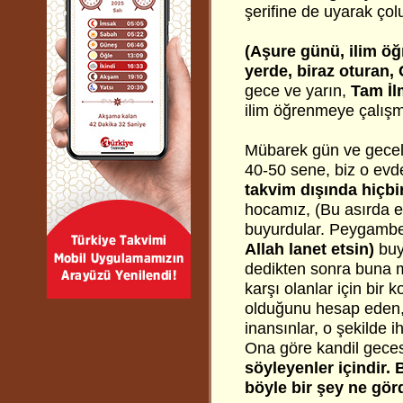
şerifine de uyarak ço
(Aşure günü, ilim öğr
yerde, biraz oturan, 
gece ve yarın,
Tam İl
ilim öğrenmeye çalışm
Mübarek gün ve geceler
40-50 sene, biz o ev
takvim dışında hiçbi
hocamız, (Bu asırda e
buyurdular. Peygambe
Allah lanet etsin)
buy
dedikten sonra buna mu
karşı olanlar için bir
olduğunu hesap eden,
inansınlar, o şekilde 
Ona göre kandil gecesi
söyleyenler içindir.
böyle bir şey ne gör