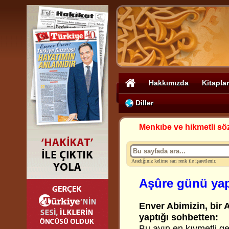
Hakkımızda
Kitaplar
Diller
Menkıbe ve hikmetli sö
Aradığınız kelime sarı renk ile işaretlenir.
Aşûre günü yapı
Enver Abimizin, bir
yaptığı sohbetten:
Bu ayın en kıymetli ge