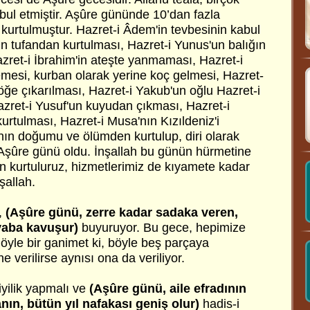
bul etmiştir. Aşûre gününde 10’dan fazla
kurtulmuştur. Hazret-i Âdem'in tevbesinin kabul
n tufandan kurtulması, Hazret-i Yunus'un balığın
zret-i İbrahim'in ateşte yanmaması, Hazret-i
emesi, kurban olarak yerine koç gelmesi, Hazret-
 göğe çıkarılması, Hazret-i Yakub'un oğlu Hazret-i
zret-i Yusuf'un kuyudan çıkması, Hazret-i
urtulması, Hazret-i Musa'nın Kızıldeniz'i
'nın doğumu ve ölümden kurtulup, diri olarak
Aşûre günü oldu. İnşallah bu günün hürmetine
an kurtuluruz, hizmetlerimiz de kıyamete kadar
şallah.
,
(Aşûre günü, zerre kadar sadaka veren,
vaba kavuşur)
buyuruyor. Bu gece, hepimize
u öyle bir ganimet ki, böyle beş parçaya
 verilirse aynısı ona da veriliyor.
iyilik yapmalı ve
(Aşûre günü, aile efradının
nın, bütün yıl nafakası geniş olur)
hadis-i