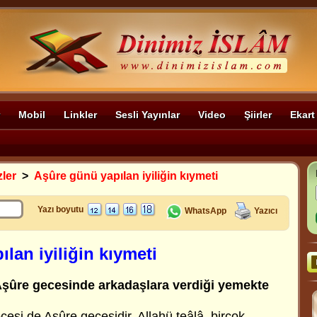
Mobil
Linkler
Sesli Yayınlar
Video
Şiirler
Ekart
zler
>
Aşûre günü yapılan iyiliğin kıymeti
Yazı boyutu
WhatsApp
Yazıcı
lan iyiliğin kıymeti
 Aşûre gecesinde arkadaşlara verdiği yemekte
cesi de Aşûre gecesidir. Allahü teâlâ, birçok