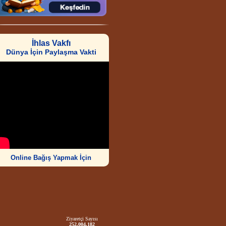
İhlas Vakfı
Dünya İçin Paylaşma Vakti
Online Bağış Yapmak İçin
Ziyaretçi Sayısı
252.004.182