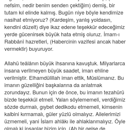
nefsim, nedir benim senden çektiğim) demiş, bir
tutam kıl elinde kalmış. Bugün niye böyle kendimize
nasihat etmiyoruz? (Kardeşim, yanlış yoldasın,
kendini düzelt) diye ikaz edene teşekkür edeceğimiz
yerde gücenirsek büyük hata etmiş oluruz. İmam-ı
Rabbânî hazretleri, (Habercinin vazifesi ancak haber
vermektir) buyuruyor.
Allahü teâlânın büyük ihsanına kavuştuk. Milyarlarca
insana verilmeyen büyük saadet, iman ehline
verilmiştir. Elhamdülillah iman ettik, Müslümanız. Bu
imanın güzelliğini başkalarına da anlatmak
zorundayız. Bunun için de önce, bu imanın tezahürü
bizde teşekkül etmeli. Yalan söylememeli, verdiğimiz
sözde durmalı, gıybet dedikodu etmemeli, kimsenin
kalbini kırmamalı, güler yüzlü olmalıyız. Ailelerimizi
üzmemeli, yani İslam ahlâkı ile ahlaklanmalıyız. Öyle
olmalı ki insanlar bizim için, (Ah bir gelse de