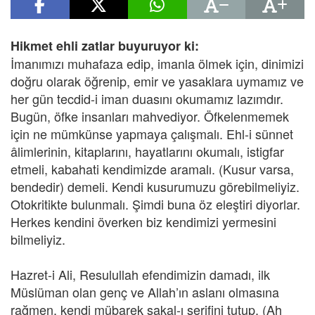
Hikmet ehli zatlar buyuruyor ki:
İmanımızı muhafaza edip, imanla ölmek için, dinimizi
doğru olarak öğrenip, emir ve yasaklara uymamız ve
her gün tecdid-i iman duasını okumamız lazımdır.
Bugün, öfke insanları mahvediyor. Öfkelenmemek
için ne mümkünse yapmaya çalışmalı. Ehl-i sünnet
âlimlerinin, kitaplarını, hayatlarını okumalı, istigfar
etmeli, kabahati kendimizde aramalı. (Kusur varsa,
bendedir) demeli. Kendi kusurumuzu görebilmeliyiz.
Otokritikte bulunmalı. Şimdi buna öz eleştiri diyorlar.
Herkes kendini överken biz kendimizi yermesini
bilmeliyiz.
Hazret-i Ali, Resulullah efendimizin damadı, ilk
Müslüman olan genç ve Allah’ın aslanı olmasına
rağmen, kendi mübarek sakal-ı şerifini tutup, (Ah