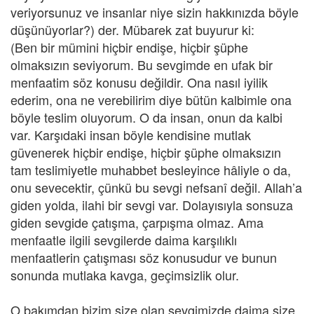
veriyorsunuz ve insanlar niye sizin hakkınızda böyle
düşünüyorlar?) der. Mübarek zat buyurur ki:
(Ben bir mümini hiçbir endişe, hiçbir şüphe
olmaksızın seviyorum. Bu sevgimde en ufak bir
menfaatim söz konusu değildir. Ona nasıl iyilik
ederim, ona ne verebilirim diye bütün kalbimle ona
böyle teslim oluyorum. O da insan, onun da kalbi
var. Karşıdaki insan böyle kendisine mutlak
güvenerek hiçbir endişe, hiçbir şüphe olmaksızın
tam teslimiyetle muhabbet besleyince hâliyle o da,
onu sevecektir, çünkü bu sevgi nefsanî değil. Allah’a
giden yolda, ilahi bir sevgi var. Dolayısıyla sonsuza
giden sevgide çatışma, çarpışma olmaz. Ama
menfaatle ilgili sevgilerde daima karşılıklı
menfaatlerin çatışması söz konusudur ve bunun
sonunda mutlaka kavga, geçimsizlik olur.
O bakımdan bizim size olan sevgimizde daima size