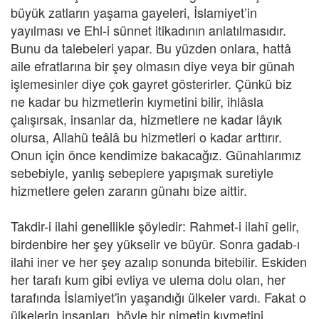
büyük zatların yaşama gayeleri, İslamiyet’in
yayılması ve Ehl-i sünnet itikadının anlatılmasıdır.
Bunu da talebeleri yapar. Bu yüzden onlara, hattâ
aile efratlarına bir şey olmasın diye veya bir günah
işlemesinler diye çok gayret gösterirler. Çünkü biz
ne kadar bu hizmetlerin kıymetini bilir, ihlâsla
çalışırsak, insanlar da, hizmetlere ne kadar lâyık
olursa, Allahü teâlâ bu hizmetleri o kadar arttırır.
Onun için önce kendimize bakacağız. Günahlarımız
sebebiyle, yanlış sebeplere yapışmak suretiyle
hizmetlere gelen zararın günahı bize aittir.
Takdir-i ilahi genellikle şöyledir: Rahmet-i ilahî gelir,
birdenbire her şey yükselir ve büyür. Sonra gadab-ı
ilahi iner ve her şey azalıp sonunda bitebilir. Eskiden
her tarafı kum gibi evliya ve ulema dolu olan, her
tarafında İslamiyet'in yaşandığı ülkeler vardı. Fakat o
ülkelerin insanları, böyle bir nimetin kıymetini