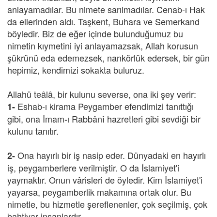
anlayamadılar. Bu nimete sarılmadılar. Cenab-ı Hak
da ellerinden aldı. Taşkent, Buhara ve Semerkand
böyledir. Biz de eğer içinde bulunduğumuz bu
nimetin kıymetini iyi anlayamazsak, Allah korusun
şükrünü eda edemezsek, nankörlük edersek, bir gün
hepimiz, kendimizi sokakta buluruz.
Allahü teâlâ, bir kulunu severse, ona iki şey verir:
Eshab-ı kirama Peygamber efendimizi tanıttığı
1-
gibi, ona İmam-ı Rabbânî hazretleri gibi sevdiği bir
kulunu tanıtır.
Ona hayırlı bir iş nasip eder. Dünyadaki en hayırlı
2-
iş, peygamberlere verilmiştir. O da İslamiyet'i
yaymaktır. Onun vârisleri de öyledir. Kim İslamiyet'i
yayarsa, peygamberlik makamına ortak olur. Bu
nimetle, bu hizmetle şereflenenler, çok seçilmiş, çok
bahtiyar insanlardır.