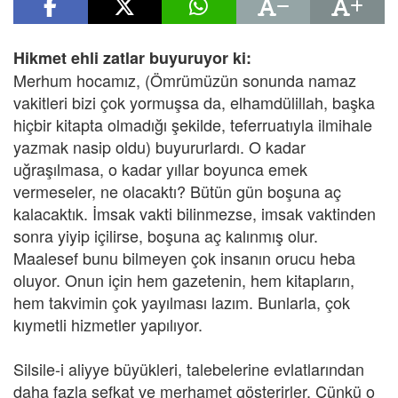
Hikmet ehli zatlar buyuruyor ki:
Merhum hocamız, (Ömrümüzün sonunda namaz
vakitleri bizi çok yormuşsa da, elhamdülillah, başka
hiçbir kitapta olmadığı şekilde, teferruatıyla ilmihale
yazmak nasip oldu) buyururlardı. O kadar
uğraşılmasa, o kadar yıllar boyunca emek
vermeseler, ne olacaktı? Bütün gün boşuna aç
kalacaktık. İmsak vakti bilinmezse, imsak vaktinden
sonra yiyip içilirse, boşuna aç kalınmış olur.
Maalesef bunu bilmeyen çok insanın orucu heba
oluyor. Onun için hem gazetenin, hem kitapların,
hem takvimin çok yayılması lazım. Bunlarla, çok
kıymetli hizmetler yapılıyor.
Silsile-i aliyye büyükleri, talebelerine evlatlarından
daha fazla şefkat ve merhamet gösterirler. Çünkü o