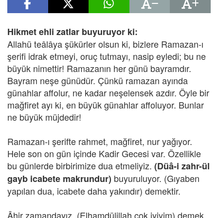
Hikmet ehli zatlar buyuruyor ki:
Allahü teâlâya şükürler olsun ki, bizlere Ramazan-ı
şerifi idrak etmeyi, oruç tutmayı, nasip eyledi; bu ne
büyük nimettir! Ramazanın her günü bayramdır.
Bayram neşe günüdür. Çünkü ramazan ayında
günahlar affolur, ne kadar neşelensek azdır. Öyle bir
mağfiret ayı ki, en büyük günahlar affoluyor. Bunlar
ne büyük müjdedir!
Ramazan-ı şerifte rahmet, mağfiret, nur yağıyor.
Hele son on gün içinde Kadir Gecesi var. Özellikle
bu günlerde birbirimize dua etmeliyiz.
(Düâ-i zahr-ül
buyuruluyor. (Gıyaben
gayb icabete makrundur)
yapılan dua, icabete daha yakındır) demektir.
Âhir zamandayız. (Elhamdülillah çok iyiyim) demek